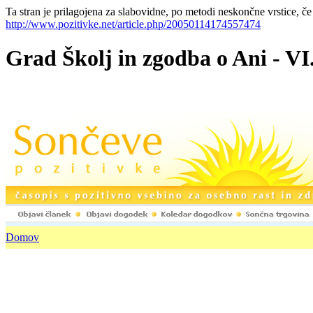
Ta stran je prilagojena za slabovidne, po metodi neskončne vrstice, če
http://www.pozitivke.net/article.php/20050114174557474
Grad Školj in zgodba o
Domov