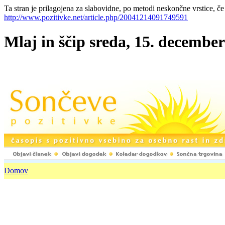
Ta stran je prilagojena za slabovidne, po metodi neskončne vrstice, če
http://www.pozitivke.net/article.php/20041214091749591
Mlaj in ščip sreda, 15. december
Domov