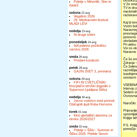
otroška p
Poletje v Minoritih: Slon in
V že omen
Sadež
TV in dru
nacionaln
sobota
22-avg
raziskav
Vegafest 2026
29. Mednarodni festival
Kaj bi to
MLADI LEVI
Vsem boln
Naravnega
nedelja
23-avg
presnega,
Ni druge izbire
ponovno v
obvladat
ponedeljek
24-avg
Pri aidsu
AIA poletno počitniško
Vsi so ok
varstvo 2026
Naravne 
sreda
26-avg
Če še enk
Predani korakom
Zdravja 
Če želimo
petek
28-avg
razmišlja
GAJIN SVET 3, premiera
izpolnjen
sestavni 
sobota
29-avg
FIFI IN CVETLIČNIKI:
VSEBINA
brezplačni otroški dogodki v
Intervju 
Supernovi Ljubljana Šiška
Sedem st
Osnovna 
nedelja
30-avg
Javno vodstvo med portreti
Naročilo:
Običajnih ljudi Roba Hornstre
Pripravlj
torek
01-sep
spremljal
Kino gledališki abonma za
Knjigo la
otroke 2026/2027
P.S. Knji
sreda
02-sep
pomočjo 
Poletje v Šiški - Summer in
Šiška 2026: Pebble Seven