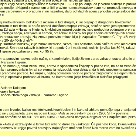
araliza, svinjska gripa, legionarska bolezen in herpes genitalis.«
jeni knjigi Velika potegavščina z aidsom pa T. C. Fry poudarja, da je veliko histerijo in paniko z
ge medije. »Najprej z namenom uničiti pravice homoseksualcev, nato kot promocijo novega trga
em varčevanju – proračunu in ne nazadnje, da bi od vladnih agencij pridobili večje zaloge d
e.«
rej svetovali vsem, bolnikom z aidsom in tudi drugim, ki se otepajo z drugačnimi boleznimi?
ikom in tudi tistim, ki so še ohranili določeno stopnjo zdravja, odločno svetujem sprememb
 Zdravja – Naravne Higiene, ki vključuje najprej postenje, nato prehod na optimalno prehra
 zrelega sadja, zelenjave in semen, oreščkov, lešnikov ter pitje sadnih ali zelenjavnih soko
zpostavitev zdravja. Naj znova ponovim trditev, ki jo je zapisal dr. Terrence C. Fry: »Bi ver
e v 20- do 40-ih dneh?«
 je smrtnost bolnikov, ki jih zdravi medicina, skoraj 100-odstotna, toda nihče ni umrl med o
revali. Smrtnost rakavih bolnikov, ki so podvrženi medicinski oskrbi, je višja kot 50 %, raka
Higiene pa ozdravijo v več kot 95 %.
rat ponovim nasvet: edini način, s katerim lahko ljudje živimo zares zdravo, ustvarjalno in s
– Naravne Higiene.
, da bomo (p)ostali vitalni, vitki, zdravi in sposobni za življenje v pozna leta, bo za to treba
nja, razumevanja in hkrati sprejemanja neizpodbitnega dejstva, da je telo popolnoma samoza
e preproste potrebe. Na najlažji, najbolj optimalen način te potrebe zagotovimo s slogom Na
del je optimalna prehrana ali hrana, za katero smo ljudje fiziološko in biološko prilagojeni.
:
z Aloisom Kolarjem
openj bolezni
načela Naravnega Zdravja – Naravne Higiene
en sem izvedeti kaj so resnični vzroki vseh bolezni in kako si lahko s pomočjo tega znanja tu
o še v pozna leta. Zato naročam knjigo »Aids je ozdravljiv!« po ceni 2900 SIT + poštnina
hko naročite na tel. 041 356 093, 04/5122 506 ali na damjan.likar@siol.net ( napišite ime, priim
ga »Aids je ozdravljiv!« je lahko tudi odlično darilo za vsakogar. Če poznate koga, ki ima kakršn
nasvetov iz knjige povrnil zdravje v najkrajšem možnem času! Neizmerno vam bo hvaležen z