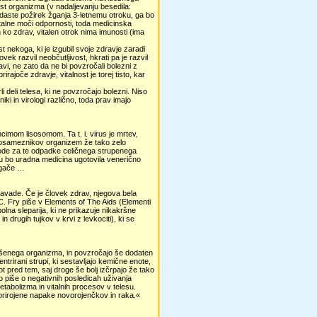
ost organizma (v nadaljevanju besedila:
 daste požirek žganja 3-letnemu otroku, ga bo
 vitalne moči odpornosti, toda medicinska
m ko zdrav, vitalen otrok nima imunosti (ima
st nekoga, ki je izgubil svoje zdravje zaradi
vek razvil neobčutljivost, hkrati pa je razvil
vi, ne zato da ne bi povzročali bolezni z
rajoče zdravje, vitalnost je torej tisto, kar
li deli telesa, ki ne povzročajo bolezni. Niso
ki in virologi različno, toda prav imajo
encimom lisosomom. Ta t. i. virus je mrtev,
ko posameznikov organizem že tako zelo
zhode za te odpadke celičnega strupenega
eru bo uradna medicina ugotovila venerično
ugače …
navade. Če je človek zdrav, njegova bela
 C. Fry piše v Elements of The Aids (Elementi
opolna sleparija, ki ne prikazuje nikakršne
n drugih tujkov v krvi z levkociti), ki se
ešenega organizma, in povzročajo še dodaten
ntrirani strupi, ki sestavljajo kemične enote,
kot pred tem, saj droge še bolj izčrpajo že tako
ko piše o negativnih posledicah uživanja
tabolizma in vitalnih procesov v telesu.
 prirojene napake novorojenčkov in raka.«