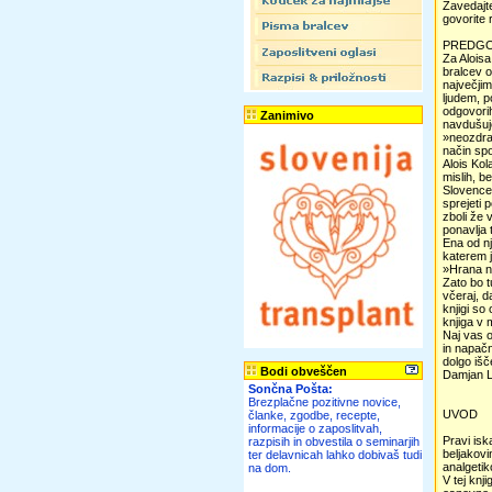
Zavedajte
govorite 
PREDG
Za Aloisa
bralcev o
največjim
ljudem, p
odgovorih
Zanimivo
navdušujo
»neozdrav
način spo
Alois Kol
mislih, b
Slovencev
sprejeti 
zboli že 
ponavlja t
Ena od nj
katerem j
»Hrana na
Zato bo t
včeraj, d
knjigi so
knjiga v 
Naj vas o
in napačn
dolgo išč
Bodi obveščen
Damjan Li
Sončna Pošta:
Brezplačne pozitivne novice,
UVOD
članke, zgodbe, recepte,
informacije o zaposlitvah,
Pravi isk
razpisih in obvestila o seminarjih
beljakovi
ter delavnicah lahko dobivaš tudi
analgetik
na dom.
V tej knj