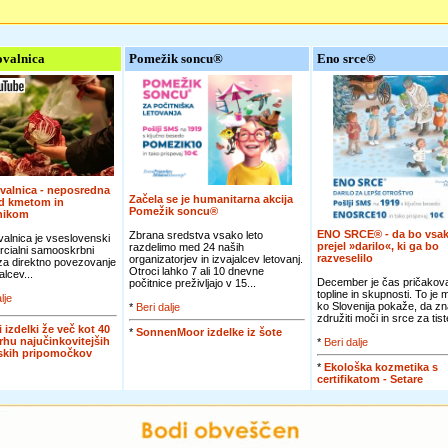
valnica
Pomežik soncu®
Eno srce®
valnica - neposredna
Začela se je humanitarna akcija
d kmetom in
Pomežik soncu®
nikom
ENO SRCE® - da bo vsak
Zbrana sredstva vsako leto
alnica je vseslovenski
prejel »darilo«, ki ga bo
razdelimo med 24 naših
cialni samooskrbni
razveselilo
organizatorjev in izvajalcev letovanj.
 za direktno povezovanje
Otroci lahko 7 ali 10 dnevne
alcev...
December je čas pričakova
počitnice preživljajo v 15...
topline in skupnosti. To je
lje
ko Slovenija pokaže, da zn
*
Beri dalje
združiti moči in srce za tiste
i izdelki že več kot 40
*
SonnenMoor izdelke iz šote
vrhu najučinkovitejših
*
Beri dalje
jskih pripomočkov
*
Ekološka kozmetika s
certifikatom - Setare