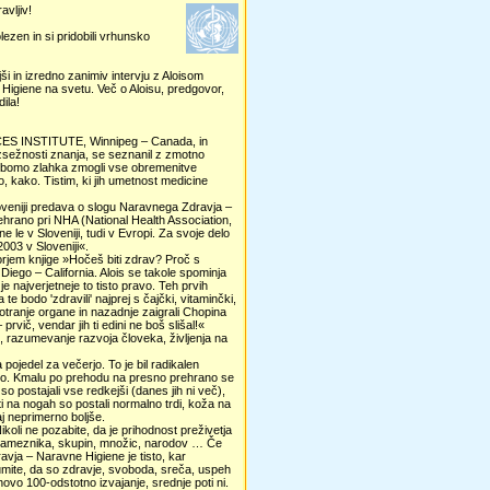
avljiv!
ezen in si pridobili vrhunsko
ši in izredno zanimiv intervju z Aloisom
igiene na svetu. Več o Aloisu, predgovor,
ila!
IENCES INSTITUTE, Winnipeg – Canada, in
azsežnosti znanja, se seznanil z zmotno
da bomo zlahka zmogli vse obremenitve
edo, kako. Tistim, ki jih umetnost medicine
 Sloveniji predava o slogu Naravnega Zdravja –
ehrano pri NHA (National Health Association,
le v Sloveniji, tudi v Evropi. Za svoje delo
003 v Sloveniji«.
em knjige »Hočeš biti zdrav? Proč s
 Diego – California. Alois se takole spominja
e najverjetneje to tisto pravo. Teh prvih
 te bodo 'zdravili' najprej s čajčki, vitaminčki,
i notranje organe in nazadnje zaigrali Chopina
 prvič, vendar jih ti edini ne boš slišal!«
og, razumevanje razvoja človeka, življenja na
pojedel za večerjo. To je bil radikalen
leto. Kmalu po prehodu na presno prehrano se
so postajali vse redkejši (danes jih ni več),
hti na nogah so postali normalno trdi, koža na
aj neprimerno boljše.
koli ne pozabite, da je prihodnost preživetja
 posameznika, skupin, množic, narodov … Če
ravja – Naravne Higiene je tisto, kar
zumite, da so zdravje, svoboda, sreča, uspeh
jihovo 100-odstotno izvajanje, srednje poti ni.