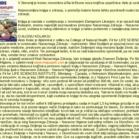
V Sloveniji je konec novembra izšla bržkone nova knjižna uspešnica: Aids je ozdr
Neprecenljiva knjiga o zdravju, s pomočjo katere boste lahko pozdravili vsako bol
zdravje.
Knjiga je nastala v sodelovanju z novinarjem Damjanom Likarjem, ki je opravil dalj
Kolarjem, enemu največjih poznavalcev principov Naravnega Zdravja – Naravne H
uvod, vsebina in nekaj odlomkov iz knjige si lahko preberete v nadaljevanju besed
O ALOISU KOLARJU
Alois Kolar je diplomiral z odliko na College of Natural Health, Fit for LIFE SC
naziv praktik in svetovalec Naravnega Zdravja – nutricionist. Med študijem je spoznal nove r
uradne medicine, predvsem pa osvojil znanje, kakšen življenjski slog moramo ljudje živeti, 
, zdravi, vitalni, vitki, srečni. Ter pomagali tistim, ki bi se radi kakovostno spremenili, pa ne v
 leta, vendar brez znakov ozdravitve.
ar je s prijatelji ustanovil Klub Naravnega Zdravja, kjer izdajajo glasilo Znanost Življenja. Po
igiene, v spletni reviji
www.mojuspeh.com
je odgovarjal na vprašanja in bil svetovalec za pr
es verjetno Aloisova knjižnica premore največ knjig o Naravnem Zdravju – Naravni Higieni, ne 
ščanju ljudi o Naravnem Zdravju – Naravni Higieni je prejel priznanje »Sončna osebnost leta 2
 s Fit for LIFE SCIENCES INSTITUTE, Winnipeg – Canada, s Helmutom Wandmakerjem, avtorj
m loncem!«, ki mu je leta 1994 drastično spremenila življenje, in z Nature's First Law Inc. San
elomnih trenutkov v življenju: »Ko sem prebral 48 strani od približno 300-tih, sem že vedel, da j
ni je bilo tako udarnih, logičnih, razumljivih, s sporočilom med vrsticami: »Naredi to zdaj, ali pa
in beljakovinami v kapsulah, sirupi, mazili, te obsevali, izvajali elektro-kemoterapije, ti izrezal
 ali več let prej, kot bi se ti sicer iztekla tvoja naravna biološka ura. Takrat te bodo vsi hvalili –
e je, da bo naredil eksperiment, kajti vsebina te knjige bi mu utegnila spremeniti življenjski sl
tu in seveda hranjenja.
ovanja je še isti večer odšel k bližnjemu prodajalcu sadja in kupil 1,5 kg belega grozdja in ga 
ksperimenta, ki je postal njegov način življenja in tako se prehranjuje še danes, že deseto 
o zdravstveno stanje bistveno izboljšalo: krvni tlak se je znižal na običajno vrednost, prehladi 
je prenehalo, hemoroidi so izginili, tudi prhljaj in nespečnost sta bila uspešno odpravljena, no
 je normalizirala, mišični krči se niso pojavili nikoli več. Posledično je tudi njegovo počutje zd
prepričan, da je slog Naravnega Zdravja – Naravne Higiene tudi edina rešitev za človeštvo: »Ni
civilizacije in vsega življenja na našem planetu odvisna od teh odločitev, najprej odločitev
udje preživeti kot vrsta, moramo začeti drugače misliti in delovati. Čudoviti slog Naravnega Zd
a zdravo življenje v harmoniji z Naravo, v človečnosti do vseh živih bitij našega planeta. Ra
, ki traja vse življenje, ne le enkraten izlet. Gre za zaporedje logičnih, pravilnih odločitev in n