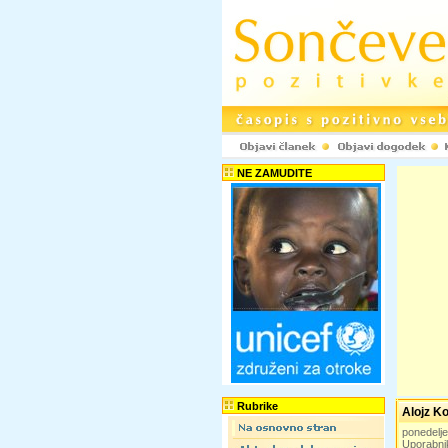
NE ZAMUDITE
Rubrike
Alojz Ko
ponedelj
Uporabni