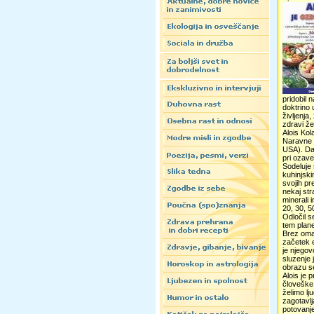
pridobil 
doktrino 
življenja
zdravi že
Alois Kol
Naravne H
USA). Dan
pri ozave
Sodeluje
kuhinjski
svojih pr
nekaj stra
minerali 
20, 30, 50
Odločil s
tem plane
Brez omah
začetek e
je njegov
sluzenje 
obrazu se
Alois je 
človeške 
želimo lj
zagotavlj
potovanje