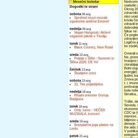
Mesečni koledar
Nedvomno.
statistik
Dogodki te strani
Okrog 200
zdravniki
sobota
08-avg
niso urad
Sprehod skozi mozaik
krivila č
zgodovine antične Emone!
zdravili 
dobrodejn
nedelja
09-avg
Nikar ne 
Vegan Hangouts: Aktivni
Če pogled
veganski piknik v Tivoliju
zdravljen
Logično j
torek
11-avg
bo zbolel
Black Country, New Road
Omenili 
sreda
12-avg
Ne, preno
Poletje v Šiški - Summer in
hranjeni 
Šiška 2026: DE VU
zlorablja
Bolni org
četrtek
13-avg
energije)
Študijske urice
ljudmi, k
Znova pou
sobota
15-avg
t. i. imu
21. Tek prijateljstva
prehranje
toda nobe
nedelja
16-avg
Skratka, 
Pihalni orkester Gornja
Radgona
Trdite, d
Seveda. G
torek
18-avg
ekonomski
Only Jams - VEČER
CDC-ja (C
MUZIKALA, koncert
interese.
bilijonov
sreda
19-avg
denarje. 
Brezplačna joga pilates na
the aids 
Lentu
V publika
potegavšč
petek
21-avg