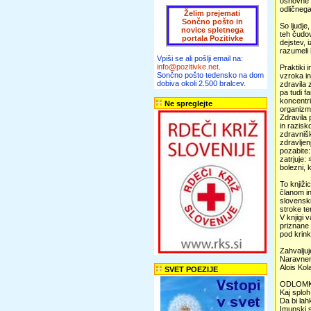
osnovne p
odličnega
Želim prejemati
Sončno pošto in
So ljudje
novice spletnega
teh čudov
portala Pozitivke
dejstev, 
razumeli i
Vpiši se ali pošlji email na:
info@pozitivke.net
.
Praktiki
Sončno pošto tedensko na dom
vzroka in
dobiva okoli 2.500 bralcev.
zdravila 
pa tudi f
koncentri
Ne spreglejte
organizm
Zdravila 
in razisk
zdravnišk
zdravljen
pozabite:
zatrjuje:
bolezni, k
To knjiži
članom i
slovenski
stroke te
V knjigi 
priznane 
pod krin
Zahvaljuj
Naravnem 
Alois Kol
SVET POEZIJE
ODLOMKI
Kaj sploh
Da bi lah
Imunski s