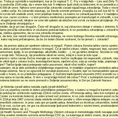
 Treba je razmisliti o naslednjem, kar je že napisal T. C. Fry v knjigi Aids – Lies and Dirty Tri
i za področje ZDA velja, da v enem letu kar 5 milijonov ljudi zboli za boleznimi, ki so posledica z
.000 jih umre. Njihovo smrt povzročijo zdravniki zaradi napačnega zdravljenja. Toda v resnici
, veliko večje. Ko zdravniki stavkajo, se število smrtnih primerov zmanjša za več kot 60 %. S
ni vzroki teh statistik smrti, smrt pripišejo bolezni, za katero so zdravili pacienta.« V nadal
isto vse, razen vzrokov – v tem primeru medicinske postopke pri transfuzijah in zdravilih, s kate
in drugimi proizvodi, nikakor ne sme biti vpleten ali obtožen kot vzrok za bolezni ali trpljenje.
a in življenje ohranjujoča.«
mislite, da je pri nas drugače. Čisto nič drugače ni, saj zdravstvo deluje v skladu z doktri
amo poročila zdravnikov in skušamo poiskati bolezni, ki so posledica zdravljenja z zdravili in 
ja, zlahka ugotovimo, da so vsa zdravila strupena.
e, da tisto, kar naredi zdravega človeka bolnega, ne more bolnega človeka narediti zdravega, 
, kako naj torej pričakujemo, da bo že bolan človek ozdravel, če bo jemal t. i. zdravila?
ste, da prenos aidsa pri spolnem odnosu ni mogoč. Potem zdrava ženska lahko varno spolno o
s aidsa tudi pri spolnem odnosu ni mogoč. Če je takšni zdravi, vitalni, negovani, lepi, razum
narkomani, ljudje, ki se prenajedajo, alkoholiki, kadilci …), se ga lahko dotakne. Seveda to ve
jo svoje telo. Težava je, da praviloma nikoli ne vemo, kdaj in s kom je kdo spal …
anizmi z nizko ravnjo živčne energije se vendar močno razlikujejo od negovanih, zdravih, vital
 in vitkih ljudi z zdravo kožo, lesketajočimi lasmi, sijočimi očmi, zato je vendar bolje, prijetnej
ajne? Takšni ljudje takoj pritegnejo našo pozornost, nikoli »živi mrliči«, kajne?
darjam, da je aids posledica oslabljenega organizma, ni oslabljen organizem posledica aidsa!
nskega sistema. Na to so opozorili že rezultati poskusov z živalmi, kjer so humanoidnim opica
vale s hrano, ki so ji biološko prilagojene. Z močnimi injekcijskimi virusnimi (HIV) izstrelki s
na opica ni razvila aidsa. O tem v svoji knjigi Hočeš biti zdrav? Proč s kuhinjskim loncem! 
nobena bolezen se ne more prenesti v življenje posameznika, ki živi po Zakonih Narave.
a je histerija zaradi aidsa nastala zgolj zaradi dobička?
re za uspešno zaroto in dobro premišljeno potegavščino, s katero si mogočni karteli in vplivne 
 položaj ter učinkovito nadzirajo ZDA in večino sveta. »Promocija aidsa, tako kot svinjske gr
enter za kontrolo bolezni), je eden izmed več primerov, ki so zelo dobičkonosen posel za 
 V ZDA je leta 1987 zvezna vlada odobrila stroške porabe v višini enega bilijona dolarjev za ai
 ameriških zelencev. In prav zato gre pri paniki aidsa. Američani so drveli po zdravniške, boln
To je vse, za kar gre, ne gre za obvarovanje ljudi pred boleznimi z novimi imeni, predstavlje
(Elementi aidsa, op. p.).
ciji Health System and Thought Methology (Sistem zdravja in metodologija misli) navajajo po
ina uradne medicine oziroma ameriškega CDC-ja, za katerega je dobro znano, da je prostitut 