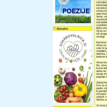
zdravljen
toksemija
seveda ta
stroka bo
slab imun
Veste, vi
nezdravih
tudi debi
značilnim
lahko im
Aktualno
Virusi so
nič druge
virologi.
Kaj torej
Virusi so
zato ni s
oslabljen
debrisa, 
bolezen 
Virusi to
Ne, virus
krvna tel
aidsa op.
akcije vi
pojavlja v
Zakaj ima
Gre za m
padec vit
ki parali
izčrpano 
zdravil: 
Večina zd
Je torej 