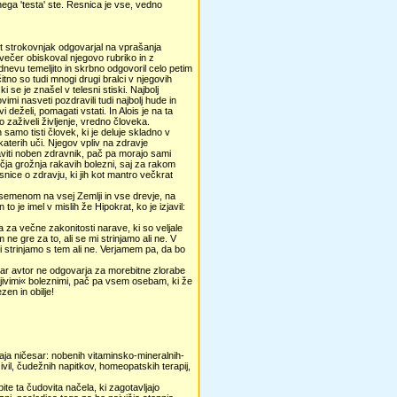
ega 'testa' ste. Resnica je vse, vedno
ot strokovnjak odgovarjal na vprašanja
večer obiskoval njegovo rubriko in z
dnevu temeljito in skrbno odgovoril celo petim
tno so tudi mnogi drugi bralci v njegovih
 se je znašel v telesni stiski. Najbolj
mi nasveti pozdravili tudi najbolj hude in
deželi, pomagati vstati. In Alois je na ta
 zaživeli življenje, vredno človeka.
amo tisti človek, ki je deluje skladno v
 katerih uči. Njegov vpliv na zdravje
raviti noben zdravnik, pač pa morajo sami
večja grožnja rakavih bolezni, saj za rakom
snice o zdravju, ki jih kot mantro večkrat
 semenom na vsej Zemlji in vse drevje, na
je imel v mislih že Hipokrat, ko je izjavil:
a za večne zakonitosti narave, ki so veljale
 ne gre za to, ali se mi strinjamo ali ne. V
mi strinjamo s tem ali ne. Verjamem pa, da bo
ndar avtor ne odgovarja za morebitne zlorabe
ljivimi« boleznimi, pač pa vsem osebam, ki že
zen in obilje!
rodaja ničesar: nobenih vitaminsko-mineralnih-
vil, čudežnih napitkov, homeopatskih terapij,
te ta čudovita načela, ki zagotavljajo