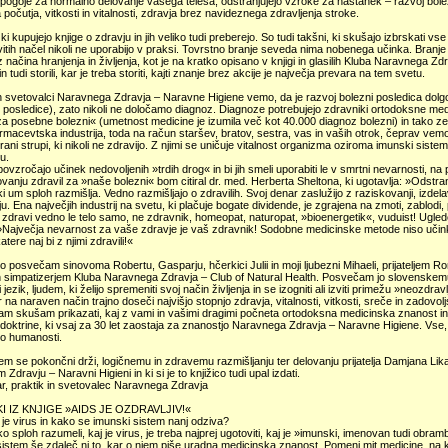
ogoje za normalno delovanje vašega telesa, odstranjujejo vzroke za nastanek – razvoj bolezn
 počutja, vitkosti in vitalnosti, zdravja brez navideznega zdravljenja stroke.
, ki kupujejo knjige o zdravju in jih veliko tudi preberejo. So tudi takšni, ki skušajo izbrskati
itih načel nikoli ne uporabijo v praksi. Tovrstno branje seveda nima nobenega učinka. Branje s
iz načina hranjenja in življenja, kot je na kratko opisano v knjigi in glasilih Kluba Naravnega Zdr
n tudi storili, kar je treba storiti, kajti znanje brez akcije je največja prevara na tem svetu.
 in svetovalci Naravnega Zdravja – Naravne Higiene vemo, da je razvoj bolezni posledica do
 posledice), zato nikoli ne določamo diagnoz. Diagnoze potrebujejo zdravniki ortodoksne me
za posebne bolezni« (umetnost medicine je izumila več kot 40.000 diagnoz bolezni) in tako zel
armacevtska industrija, toda na račun staršev, bratov, sestra, vas in vaših otrok, čeprav ve
rani strupi, ki nikoli ne zdravijo. Z njimi se uničuje vitalnost organizma oziroma imunski sis
u.
povzročajo učinek nedovoljenih »trdih drog« in bi jih smeli uporabiti le v smrtni nevarnosti, na
ovanju zdravil za »naše bolezni« bom citiral dr. med. Herberta Sheltona, ki ugotavlja: »Odstran
i um sploh razmišlja. Vedno razmišljajo o zdravilih. Svoj denar zaslužijo z raziskovanji, izdelav
ju. Ena največjih industrij na svetu, ki plačuje bogate dividende, je zgrajena na zmoti, zablodi
 zdravi vedno le telo samo, ne zdravnik, homeopat, naturopat, »bioenergetik«, vuduist! Ugl
 »Največja nevarnost za vaše zdravje je vaš zdravnik! Sodobne medicinske metode niso učin
atere naj bi z njimi zdravili!«
co posvečam sinovoma Robertu, Gasparju, hčerkici Julii in moji ljubezni Mihaeli, prijateljem 
n simpatizerjem Kluba Naravnega Zdravja – Club of Natural Health. Posvečam jo slovenskemu 
 jezik, ljudem, ki želijo spremeniti svoj način življenja in se izogniti ali izviti primežu »neozdr
r na naraven način trajno doseči najvišjo stopnjo zdravja, vitalnosti, vitkosti, sreče in zadovolj
vam skušam prikazati, kaj z vami in vašimi dragimi počneta ortodoksna medicinska znanost in
doktrine, ki vsaj za 30 let zaostaja za znanostjo Naravnega Zdravja – Naravne Higiene. Vse,
ko humanosti.
em se pokončni drži, logičnemu in zdravemu razmišljanju ter delovanju prijatelja Damjana Likarj
Zdravju – Naravni Higieni in ki si je to knjižico tudi upal izdati.
ar, praktik in svetovalec Naravnega Zdravja
 IZ KNJIGE »AIDS JE OZDRAVLJIV!«
 je virus in kako se imunski sistem nanj odziva?
ko sploh razumeli, kaj je virus, je treba najprej ugotoviti, kaj je »imunski, imenovan tudi ob
istem še zdaleč ni to, kar o njem piše uradna medicinska znanost. Pomeni mit medicine, na 