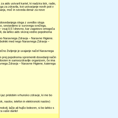
a aids ustvaril kartel, ki nadzira tisk, radio,
 za zdravila, kot ustvarjanje novih poti v
enarja, moč in seveda denar za nove
o dosedanjega sloga z uvedbo sloga
no, sestavljeno iz surovega svežega,
v – vsaj 0,5 l dnevno, kar zagotovo omogoča
jeli, da lahko aids skoraj vedno popolnoma
skrbo Naravnega Zdravja – Naravne Higiene.
vi bolniki med nego Naravnega Zdravja –
rečno življenje je uvajanje načel Naravnega
 čim prej popolnoma spremeniti dosedanji način
dosten in samoozdravljiv organizem, če ima
ravnega Zdravja – Naravne Higiene, katerega
di jaz pridobim vrhunsko zdravje, ki me bo
ek, naslov, telefon in elektronski naslov)
okoli, lažjo ali hujšo bolezen, si bo lahko s
a vaše darilo!