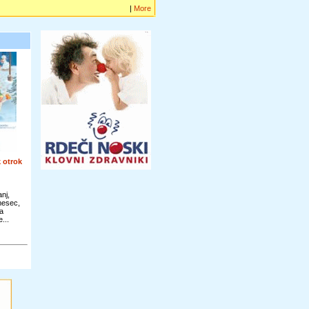
|
More
 otrok
nj,
 mesec,
a
...