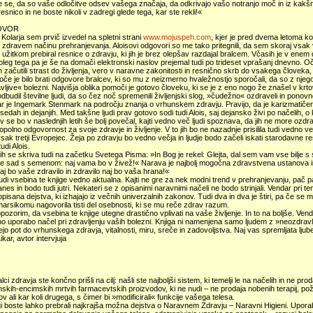
 se, da so vaše odločitve odsev vašega značaja, da odkrivajo vašo notranjo moč in iz kakšn
resnico in ne boste nikoli v zadregi glede tega, kar ste rekli!«
OVOR
 Kolarja sem prvič izvedel na spletni strani
www.mojuspeh.com
, kjer je pred dvema letoma k
 zdravem načinu prehranjevanja. Aloisovi odgovori so me tako pritegnili, da sem skoraj vsak 
 užitkom prebiral resnice o zdravju, ki jih je brez olepšav razdajal bralcem. Včasih je v enem 
oleg tega pa je še na domači elektronski naslov prejemal tudi po trideset vprašanj dnevno. Oči
 začutili strast do življenja, vero v naravne zakonitosti in resnično skrb do vsakega človeka, ki
če je bilo brati odgovore bralcev, ki so mu z neizmerno hvaležnostjo sporočali, da so z njegovi
ljive« bolezni. Najvišja oblika pomoči je gotovo človeku, ki se je z eno nogo že znašel v krtovi 
dbudil številne ljudi, da so čez noč spremenili življenjski slog, »čudežno« ozdraveli in ponovno
ar je Ingemark Stenmark na področju znanja o vrhunskem zdravju. Pravijo, da je karizmatičen s
esedah in dejanjih. Med takšne ljudi prav gotovo sodi tudi Alois, saj dejansko živi po načelih, o
 se bo v naslednjih letih še bolj povečal, kajti vedno več ljudi spoznava, da jih ne more ozd
popolno odgovornost za svoje zdravje in življenje. V to jih bo ne nazadnje prisilila tudi vedno 
vsak tretji Evropejec. Žeja po zdravju bo vedno večja in ljudje bodo začeli iskati starodavne re
udi Alois.
ih se skriva tudi na začetku Svetega Pisma: »In Bog je rekel: Glejta, dal sem vam vse bilje s
e sad s semenom: naj vama bo v živež!« Narava je najbolj mogočna zdravstvena ustanova in to 
j bo vaše zdravilo in zdravilo naj bo vaša hrana!«
udi vsebina te knjige vedno aktualna. Kajti ne gre za nek modni trend v prehranjevanju, pač p
anes in bodo tudi jutri. Nekateri se z opisanimi naravnimi načeli ne bodo strinjali. Vendar pri tem
 opisana dejstva, ki izhajajo iz večnih univerzalnih zakonov. Tudi dva in dva je štiri, pa če se 
marsikomu nagovorila tisti del osebnosti, ki se mu reče zdrav razum.
pozorim, da vsebina te knjige utegne drastično vplivati na vaše življenje. In to na boljše. Ve
o uporabo načel pri zdravljenju vaših bolezni. Knjiga ni namenjena samo ljudem z »neozdrav
ejo pot do vrhunskega zdravja, vitalnosti, miru, sreče in zadovoljstva. Naj vas spremljata ljube
kar, avtor intervjuja
alci zdravja ste končno prišli na cilj: našli ste najboljši sistem, ki temelji le na načelih in ne p
nskih-encimskih mrtvih farmacevtskih proizvodov, ki ne nudi – ne prodaja nobenih terapij, poži
ov ali kar koli drugega, s čimer bi »modificirali« funkcije vašega telesa.
igi boste lahko prebrali najkrajša možna dejstva o Naravnem Zdravju – Naravni Higieni. Uporabi