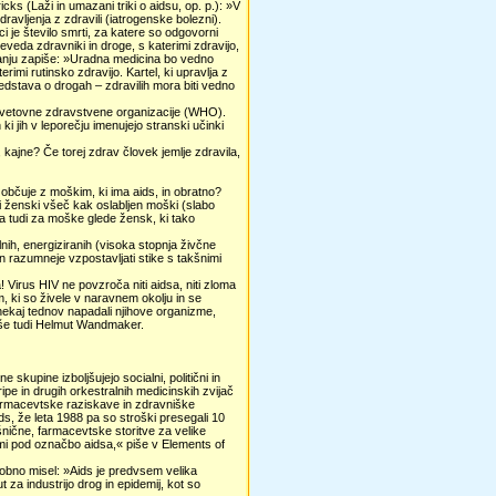
cks (Laži in umazani triki o aidsu, op. p.): »V
dravljenja z zdravili (iatrogenske bolezni).
 je število smrti, za katere so odgovorni
eveda zdravniki in droge, s katerimi zdravijo,
jevanju zapiše: »Uradna medicina bo vedno
rimi rutinsko zdravijo. Kartel, ki upravlja z
 Predstava o drogah – zdravilih mora biti vedno
no Svetovne zdravstvene organizacije (WHO).
ki jih v leporečju imenujejo stranski učinki
kajne? Če torej zdrav človek jemlje zdravila,
bčuje z moškim, ki ima aids, in obratno?
ni ženski všeč kak oslabljen moški (slabo
lja tudi za moške glede žensk, ki tako
nih, energiziranih (visoka stopnja živčne
e in razumneje vzpostavljati stike s takšnimi
 Virus HIV ne povzroča niti aidsa, niti zloma
m, ki so živele v naravnem okolju in se
o nekaj tednov napadali njihove organizme,
piše tudi Helmut Wandmaker.
skupine izboljšujejo socialni, politični in
ipe in drugih orkestralnih medicinskih zvijač
farmacevtske raziskave in zdravniške
ds, že leta 1988 pa so stroški presegali 10
išnične, farmacevtske storitve za velike
nimi pod označbo aidsa,« piše v Elements of
dobno misel: »Aids je predvsem velika
za industrijo drog in epidemij, kot so