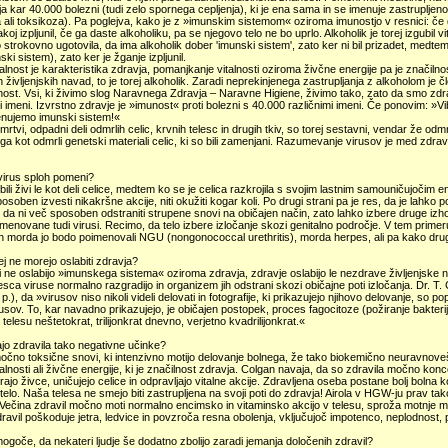
ja kar 40.000 bolezni (tudi zelo spornega cepljenja), ki je ena sama in se imenuje zastrupljen
 ali toksikoza). Pa poglejva, kako je z »imunskim sistemom« oziroma imunostjo v resnici: če
koj izpljunil, če ga daste alkoholiku, pa se njegovo telo ne bo uprlo. Alkoholik je torej izgubil
 strokovno ugotovila, da ima alkoholik dober 'imunski sistem', zato ker ni bil prizadet, medte
ski sistem), zato ker je žganje izpljunil.
talnost je karakteristika zdravja, pomanjkanje vitalnosti oziroma živčne energije pa je značilno
 življenjskih navad, to je torej alkoholik. Zaradi neprekinjenega zastrupljanja z alkoholom je člo
lnost. Vsi, ki živimo slog Naravnega Zdravja – Naravne Higiene, živimo tako, zato da smo zdra
i imeni. Izvrstno zdravje je »imunost« proti bolezni s 40.000 različnimi imeni. Če ponovim: »Vibri
enujemo imunski sistem!«
 mrtvi, odpadni deli odmrlih celic, krvnih telesc in drugih tkiv, so torej sestavni, vendar že odmr
ga kot odmrli genetski materiali celic, ki so bili zamenjani. Razumevanje virusov je med zdravni
 virus sploh pomeni?
 bili živi le kot deli celice, medtem ko se je celica razkrojila s svojim lastnim samouničujočim 
posoben izvesti nikakršne akcije, niti okužiti kogar koli. Po drugi strani pa je res, da je lah
, da ni več sposoben odstraniti strupene snovi na običajen način, zato lahko izbere druge i
imenovane tudi virusi. Recimo, da telo izbere izločanje skozi genitalno področje. V tem prim
in morda jo bodo poimenovali NGU (nongonococcal urethritis), morda herpes, ali pa kako dr
rej ne morejo oslabiti zdravja?
i ne oslabijo »imunskega sistema« oziroma zdravja, zdravje oslabijo le nezdrave življenjske 
esca viruse normalno razgradijo in organizem jih odstrani skozi običajne poti izločanja. Dr. T.
 p.), da »virusov niso nikoli videli delovati in fotografije, ki prikazujejo njihovo delovanje, so p
rusov. To, kar navadno prikazujejo, je običajen postopek, proces fagocitoze (požiranje bakterij i
 telesu neštetokrat, trilijonkrat dnevno, verjetno kvadrilijonkrat.«
jo zdravila tako negativne učinke?
očno toksične snovi, ki intenzivno motijo delovanje bolnega, že tako biokemično neuravnov
alnosti ali živčne energije, ki je značilnost zdravja. Colgan navaja, da so zdravila močno konce
zirajo živce, uničujejo celice in odpravljajo vitalne akcije. Zdravljena oseba postane bolj bolna 
telo. Naša telesa ne smejo biti zastrupljena na svoji poti do zdravja! Airola v HGW-ju prav ta
»Večina zdravil močno moti normalno encimsko in vitaminsko akcijo v telesu, sproža motnje me
ravil poškoduje jetra, ledvice in povzroča resna obolenja, vključujoč impotenco, neplodnost,
mogoče, da nekateri ljudje še dodatno zbolijo zaradi jemanja določenih zdravil?