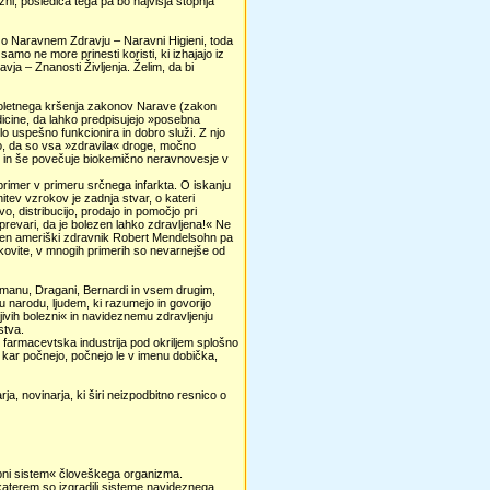
i, posledica tega pa bo najvišja stopnja
 vse o Naravnem Zdravju – Naravni Higieni, toda
amo ne more prinesti koristi, ki izhajajo iz
avja – Znanosti Življenja. Želim, da bi
lgoletnega kršenja zakonov Narave (zakon
dicine, da lahko predpisujejo »posebna
o uspešno funkcionira in dobro služi. Z njo
mo, da so vsa »zdravila« droge, močno
tem in še povečuje biokemično neravnovesje v
 primer v primeru srčnega infarkta. O iskanju
itev vzrokov je zadnja stvar, o kateri
o, distribucijo, prodajo in pomočjo pri
, prevari, da je bolezen lahko zdravljena!« Ne
eden ameriški zdravnik Robert Mendelsohn pa
kovite, v mnogih primerih so nevarnejše od
Romanu, Dragani, Bernardi in vsem drugim,
narodu, ljudem, ki razumejo in govorijo
avljivih bolezni« in navideznemu zdravljenju
stva.
 farmacevtska industrija pod okriljem splošno
 kar počnejo, počnejo le v imenu dobička,
a, novinarja, ki širi neizpodbitno resnico o
rambni sistem« človeškega organizma.
katerem so izgradili sisteme navideznega