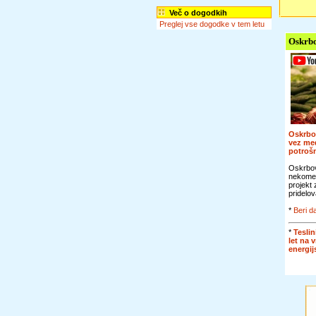
Več o dogodkih
Preglej vse dogodke v tem letu
Oskrbo
Oskrbo
vez me
potroš
Oskrbov
nekomer
projekt
pridelov
*
Beri da
*
Teslin
let na 
energi