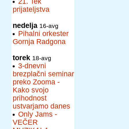
21. Tek
prijateljstva
nedelja
16-avg
Pihalni orkester
Gornja Radgona
torek
18-avg
3-dnevni
brezplačni seminar
preko Zooma -
Kako svojo
prihodnost
ustvarjamo danes
Only Jams -
VEČER