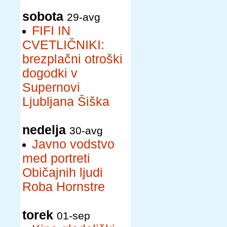
sobota
29-avg
FIFI IN
CVETLIČNIKI:
brezplačni otroški
dogodki v
Supernovi
Ljubljana Šiška
nedelja
30-avg
Javno vodstvo
med portreti
Običajnih ljudi
Roba Hornstre
torek
01-sep