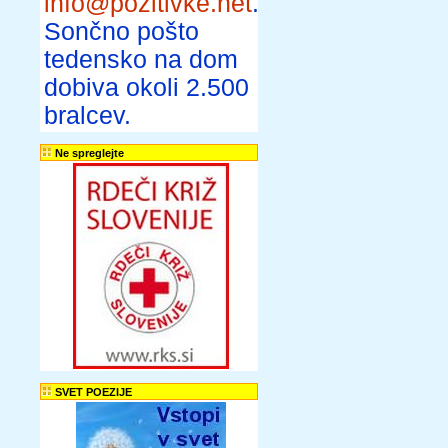
info@pozitivke.net
.
Sončno pošto
tedensko na dom
dobiva okoli 2.500
bralcev.
Ne spreglejte
SVET POEZIJE