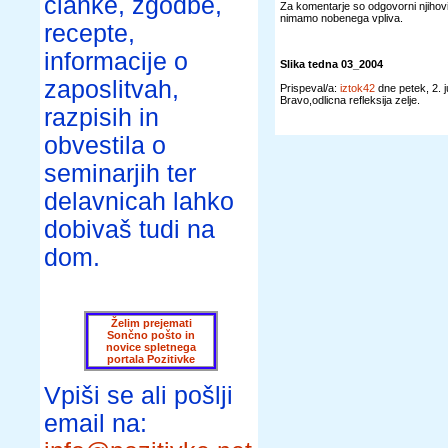
članke, zgodbe,
Za komentarje so odgovorni njihovi 
nimamo nobenega vpliva.
recepte,
informacije o
Slika tedna 03_2004
zaposlitvah,
Prispeval/a:
iztok42
dne petek, 2. 
Bravo,odlicna refleksija zelje.
razpisih in
obvestila o
seminarjih ter
delavnicah lahko
dobivaš tudi na
dom.
Želim prejemati
Sončno pošto in
novice spletnega
portala Pozitivke
Vpiši se ali pošlji
email na: