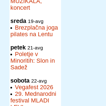
MUZIKALA,
koncert
sreda
19-avg
Brezplačna joga
pilates na Lentu
petek
21-avg
Poletje v
Minoritih: Slon in
Sadež
sobota
22-avg
Vegafest 2026
29. Mednarodni
festival MLADI