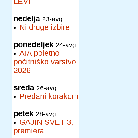
LEVI
nedelja
23-avg
Ni druge izbire
ponedeljek
24-avg
AIA poletno
počitniško varstvo
2026
sreda
26-avg
Predani korakom
petek
28-avg
GAJIN SVET 3,
premiera