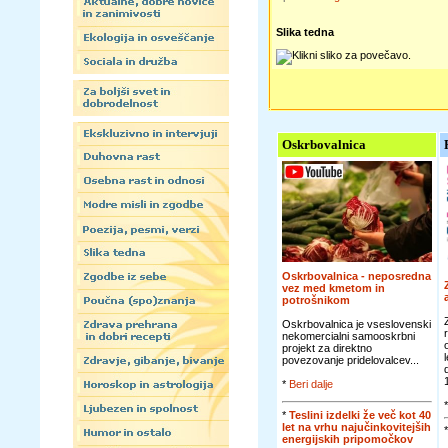
Slika tedna
Oskrbovalnica
Oskrbovalnica - neposredna
vez med kmetom in
potrošnikom
Oskrbovalnica je vseslovenski
nekomercialni samooskrbni
projekt za direktno
povezovanje pridelovalcev...
*
Beri dalje
*
Teslini izdelki že več kot 40
let na vrhu najučinkovitejših
energijskih pripomočkov