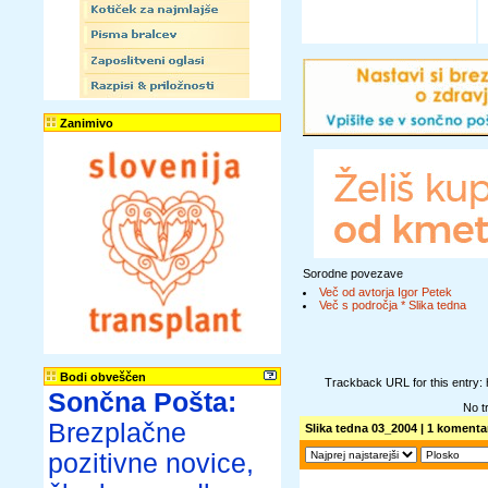
Zanimivo
Sorodne povezave
Več od avtorja Igor Petek
Več s področja * Slika tedna
Bodi obveščen
Trackback URL for this entry:
Sončna Pošta:
No t
Brezplačne
Slika tedna 03_2004
| 1 komentar
pozitivne novice,