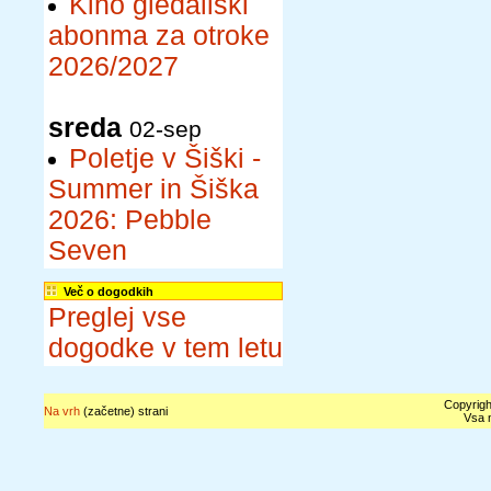
Kino gledališki
abonma za otroke
2026/2027
sreda
02-sep
Poletje v Šiški -
Summer in Šiška
2026: Pebble
Seven
Več o dogodkih
Preglej vse
dogodke v tem letu
Copyrigh
Na vrh
(začetne) strani
Vsa n