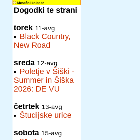
Mesečni koledar
Dogodki te strani
torek
11-avg
Black Country,
New Road
sreda
12-avg
Poletje v Šiški -
Summer in Šiška
2026: DE VU
četrtek
13-avg
Študijske urice
sobota
15-avg