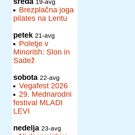
sreda
19-avg
Brezplačna joga
pilates na Lentu
petek
21-avg
Poletje v
Minoritih: Slon in
Sadež
sobota
22-avg
Vegafest 2026
29. Mednarodni
festival MLADI
LEVI
nedelja
23-avg