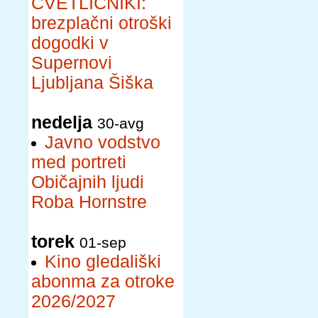
CVETLIČNIKI:
brezplačni otroški
dogodki v
Supernovi
Ljubljana Šiška
nedelja
30-avg
Javno vodstvo
med portreti
Običajnih ljudi
Roba Hornstre
torek
01-sep
Kino gledališki
abonma za otroke
2026/2027