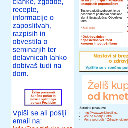
članke, zgodbe,
let na vrhu najučinkovitejših
energijskih pripomočkov
recepte,
Teslova plošča/obesek je po
posebnem postopku obdelana
informacije o
aluminijasta plošča. Obdelava
tako...
zaposlitvah,
*
Beri dalje
razpisih in
*
Oskrbovalnica -
obvestila o
neposredna vez med
kmetom in potrošnikom
seminarjih ter
delavnicah lahko
dobivaš tudi na
dom.
Želim prejemati
Sončno pošto in
novice spletnega
portala Pozitivke
Sorodne povezave
Vpiši se ali pošlji
http://www.worldhealing...
Več od avtorja Petra
email na:
Več s področja * Zdravje, gibanj