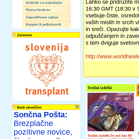
Lahko se pridružite me
16:30 GMT (18:30 v Sl
vsebuje čiste, osredo
vaših mislih in srcih v
in sreči. Opazujte kak
odpuščanjem in zaveda
Zanimivo
s tem dviguje svetovn
http://www.worldheal
Teslini izdelki
Bodi obveščen
Sončna Pošta:
Brezplačne
pozitivne novice,
Teslini izdelki že več kot 40