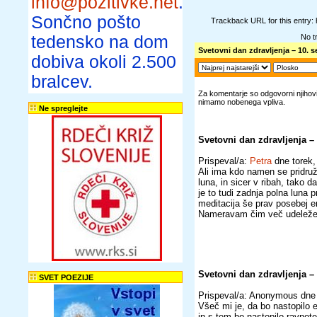
info@pozitivke.net
.
Sončno pošto
Trackback URL for this entry:
tedensko na dom
No t
Svetovni dan zdravljenja – 10. 
dobiva okoli 2.500
bralcev.
Za komentarje so odgovorni njihovi 
nimamo nobenega vpliva.
Ne spreglejte
Svetovni dan zdravljenja –
Prispeval/a:
Petra
dne torek
Ali ima kdo namen se pridruži
luna, in sicer v ribah, tako 
je to tudi zadnja polna luna 
meditacija še prav posebej 
Nameravam čim več udeležence
Svetovni dan zdravljenja –
SVET POEZIJE
Prispeval/a: Anonymous dne
Všeč mi je, da bo nastopilo
in s tem bo nastopilo ravnote