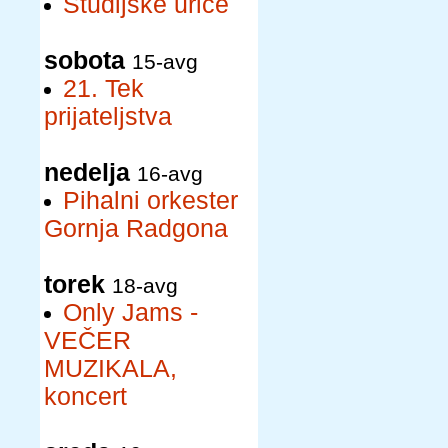
Študijske urice
sobota
15-avg
21. Tek
prijateljstva
nedelja
16-avg
Pihalni orkester
Gornja Radgona
torek
18-avg
Only Jams -
VEČER
MUZIKALA,
koncert