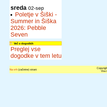
sreda
02-sep
Poletje v Šiški -
Summer in Šiška
2026: Pebble
Seven
Več o dogodkih
Preglej vse
dogodke v tem letu
Copyrigh
Na vrh
(začetne) strani
Vsa n