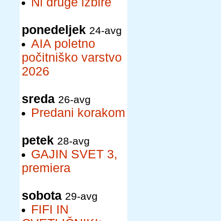
Ni druge izbire
ponedeljek
24-avg
AIA poletno
počitniško varstvo
2026
sreda
26-avg
Predani korakom
petek
28-avg
GAJIN SVET 3,
premiera
sobota
29-avg
FIFI IN