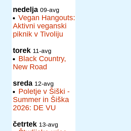
nedelja
09-avg
Vegan Hangouts:
Aktivni veganski
piknik v Tivoliju
torek
11-avg
Black Country,
New Road
sreda
12-avg
Poletje v Šiški -
Summer in Šiška
2026: DE VU
četrtek
13-avg