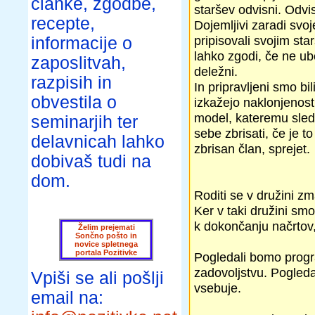
članke, zgodbe,
staršev odvisni. Odvis
recepte,
Dojemljivi zaradi svoj
pripisovali svojim sta
informacije o
lahko zgodi, če ne ubo
zaposlitvah,
deležni.
razpisih in
In pripravljeni smo bi
obvestila o
izkažejo naklonjenost
model, kateremu sledi
seminarjih ter
sebe zbrisati, če je t
delavnicah lahko
zbrisan član, sprejet.
dobivaš tudi na
dom.
Roditi se v družini 
Ker v taki družini sm
k dokončanju načrtov, 
Želim prejemati
Sončno pošto in
novice spletnega
portala Pozitivke
Pogledali bomo progra
zadovoljstvu. Pogled
Vpiši se ali pošlji
vsebuje.
email na: