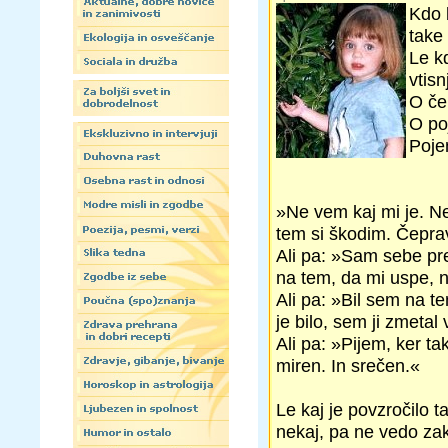
Kdo b
take 
Le k
vtis
O če
O po
Poje
»Ne vem kaj mi je. N
tem si škodim. Čepra
Ali pa: »Sam sebe pr
na tem, da mi uspe, 
Ali pa: »Bil sem na t
je bilo, sem ji zmeta
Ali pa: »Pijem, ker ta
miren. In srečen.«
Le kaj je povzročilo 
nekaj, pa ne vedo za