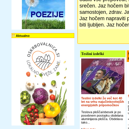
srečen. Jaz hočem bit
samostojen, zdrav. Ja
Jaz hočem napraviti p
biti ljubljen. Jaz hoč
Aktualno
Teslini izdelki
Teslini izdelki že več kot 40
let na vrhu najučinkovitejših
energijskih pripomočkov
Teslova plošča/obesek je po
posebnem postopku obdelana
aluminijasta plošča. Obdelava
tako...