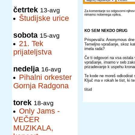
četrtek
13-avg
Za komentarje so odgovorni njihovi 
nimamo nobenega vpliva.
Študijske urice
KO SEM NEKDO DRUG
sobota
15-avg
Prispeval/a: Anonymous dne
21. Tek
Temeljno vprašanje, skoz kat
imela rada?
prijateljstva
Če ti odgovori na vsa ostala 
vprašanje, imamo v seb zako
prizadevanje k uspehu krona
nedelja
16-avg
Pihalni orkester
Te kode ne moreš odkodirat
Ključ ma v rokah le tist, ki t
Gornja Radgona
titud
torek
18-avg
Only Jams -
VEČER
MUZIKALA,