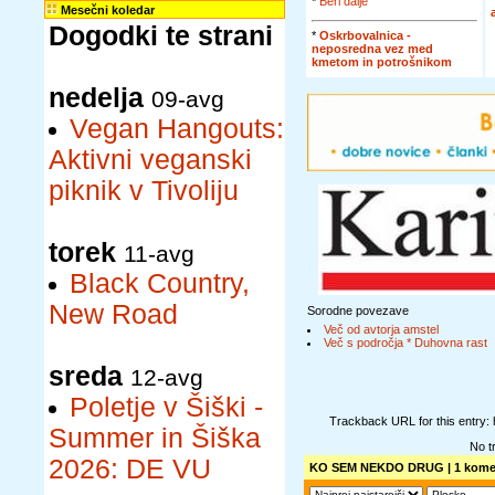
*
Beri dalje
Mesečni koledar
Dogodki te strani
*
Oskrbovalnica -
neposredna vez med
kmetom in potrošnikom
nedelja
09-avg
Vegan Hangouts:
Aktivni veganski
piknik v Tivoliju
torek
11-avg
Black Country,
New Road
Sorodne povezave
Več od avtorja amstel
Več s področja * Duhovna rast
sreda
12-avg
Poletje v Šiški -
Trackback URL for this entry:
Summer in Šiška
No t
2026: DE VU
KO SEM NEKDO DRUG
| 1 kome