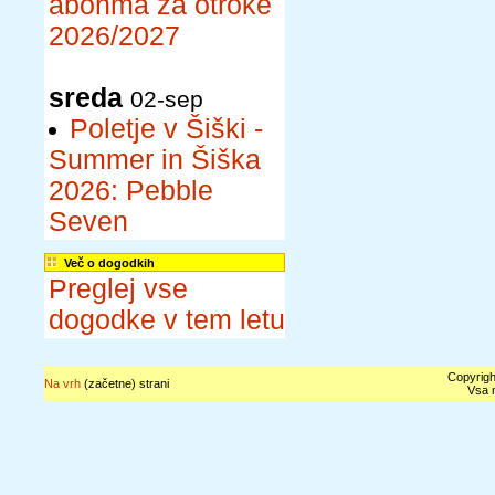
abonma za otroke
2026/2027
sreda
02-sep
Poletje v Šiški -
Summer in Šiška
2026: Pebble
Seven
Več o dogodkih
Preglej vse
dogodke v tem letu
Copyrigh
Na vrh
(začetne) strani
Vsa n