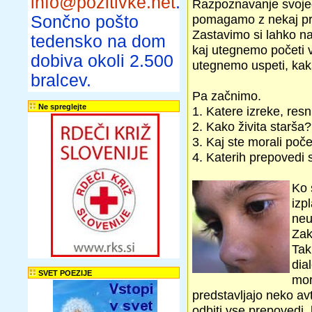
info@pozitivke.net
.
Razpoznavanje svojeg
pomagamo z nekaj pre
Sončno pošto
Zastavimo si lahko na
tedensko na dom
kaj utegnemo početi v
dobiva okoli 2.500
utegnemo uspeti, kak
bralcev.
Pa začnimo.
Ne spreglejte
1. Katere izreke, resn
2. Kako živita starša?
3. Kaj ste morali poče
4. Katerih prepovedi s
Ko 
izp
neu
Zak
Tak
dia
SVET POEZIJE
mor
predstavljajo neko avt
odbiti vse prepovedi, 