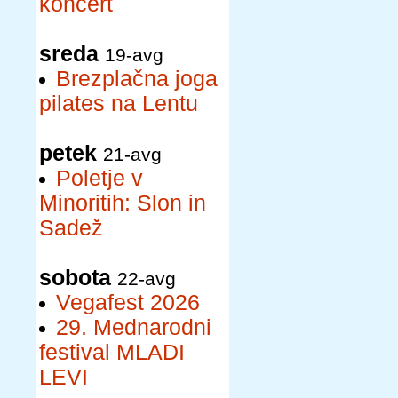
koncert
sreda
19-avg
Brezplačna joga
pilates na Lentu
petek
21-avg
Poletje v
Minoritih: Slon in
Sadež
sobota
22-avg
Vegafest 2026
29. Mednarodni
festival MLADI
LEVI