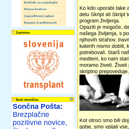
Ko kdo uporabi take a
delu Skript ali Skrip
program življenja.
Opaziti je mogoče, da
našega življenja, s p
Zanimivo
njihovih strahov, trav
katerih nismo dobili,
potrebovali. Starš na
medtem, ko nam starš
moramo živeti. Živeti
skriptno prepoveduje.
Bodi obveščen
Sončna Pošta:
Brezplačne
Kot otroci smo bili do
pozitivne novice,
gobe, smo vpijali vse