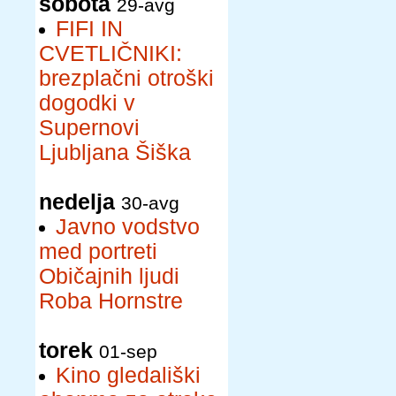
sobota
29-avg
FIFI IN
CVETLIČNIKI:
brezplačni otroški
dogodki v
Supernovi
Ljubljana Šiška
nedelja
30-avg
Javno vodstvo
med portreti
Običajnih ljudi
Roba Hornstre
torek
01-sep
Kino gledališki