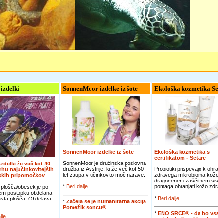
 izdelki
SonnenMoor izdelke iz šote
Ekološka kozmetika Se
SonnenMoor izdelke iz šote
Ekološka kozmetika s
certifikatom - Setare
SonnenMoor je družinska poslovna
 izdelki že več kot 40
družba iz Avstrije, ki že več kot 50
Probiotiki prispevajo k ohra
vrhu najučinkovitejših
let zaupa v učinkovito moč narave.
zdravega mikrobioma kože
jskih pripomočkov
dragocenem zaščitnem sis
*
Beri dalje
pomaga ohranjati kožo zdra
 plošča/obesek je po
em postopku obdelana
*
Beri dalje
jasta plošča. Obdelava
*
Začela se je humanitarna akcija
Pomežik soncu®
*
ENO SRCE® - da bo vsa
lje