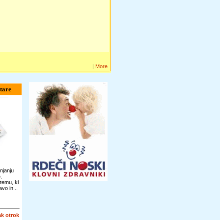
|
More
tare
njanju
,
temu, ki
vo in...
k otrok