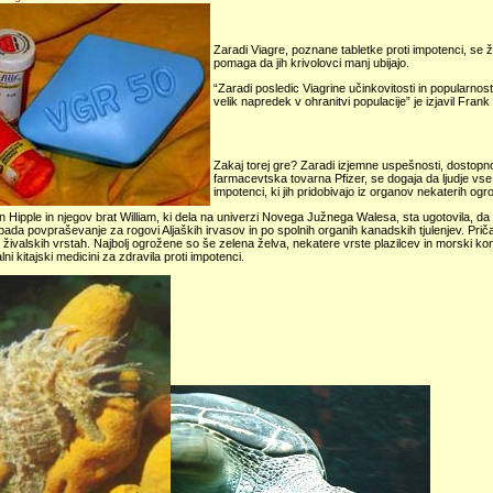
Zaradi Viagre, poznane tabletke proti impotenci, se ž
pomaga da jih krivolovci manj ubijajo.
“Zaradi posledic Viagrine učinkovitosti in popularnost
velik napredek v ohranitvi populacije” je izjavil Frank
Zakaj torej gre? Zaradi izjemne uspešnosti, dostopnos
farmacevtska tovarna Pfizer, se dogaja da ljudje vse 
impotenci, ki jih pridobivajo iz organov nekaterih ogr
 Hipple in njegov brat William, ki dela na univerzi Novega Južnega Walesa, sta ugotovila, da 
pada povpraševanje za rogovi Aljaških irvasov in po spolnih organih kanadskih tjulenjev. Prič
h živalskih vrstah. Najbolj ogrožene so še zelena želva, nekatere vrste plazilcev in morski kon
lni kitajski medicini za zdravila proti impotenci.