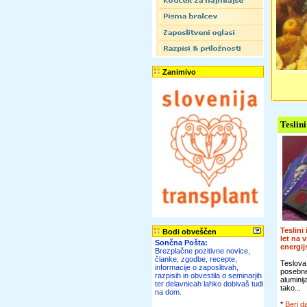
Zanimivo
Teslini
Teslini
Bodi obveščen
let na 
Sončna Pošta:
energi
Brezplačne pozitivne novice,
članke, zgodbe, recepte,
Teslova
informacije o zaposlitvah,
posebn
razpisih in obvestila o seminarjih
alumini
ter delavnicah lahko dobivaš tudi
tako...
na dom.
*
Beri da