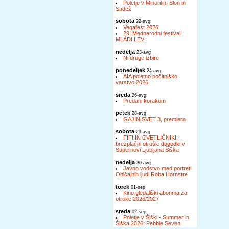
Poletje v Minoritih: Slon in
Sadež
sobota
22-avg
Vegafest 2026
29. Mednarodni festival
MLADI LEVI
nedelja
23-avg
Ni druge izbire
ponedeljek
24-avg
AIA poletno počitniško
varstvo 2026
sreda
26-avg
Predani korakom
petek
28-avg
GAJIN SVET 3, premiera
sobota
29-avg
FIFI IN CVETLIČNIKI:
brezplačni otroški dogodki v
Supernovi Ljubljana Šiška
nedelja
30-avg
Javno vodstvo med portreti
Običajnih ljudi Roba Hornstre
torek
01-sep
Kino gledališki abonma za
otroke 2026/2027
sreda
02-sep
Poletje v Šiški - Summer in
Šiška 2026: Pebble Seven