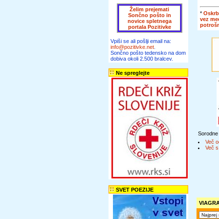
Želim prejemati
*
Oskrb
Sončno pošto in
vez me
novice spletnega
potroš
portala Pozitivke
Vpiši se ali pošlji email na:
info@pozitivke.net
.
Sončno pošto tedensko na dom
dobiva okoli 2.500 bralcev.
Ne spreglejte
Sorodne
Več o
Več s
SVET POEZIJE
VIAGR