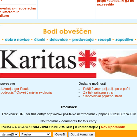
prejel »darilo«, ki ga bo
razveselilo
ovalnica - neposredna
d kmetom in
nikom
 povezave
Dodatne možnosti
d avtorja Igor Petek
Pošlji članek prijatelju po e-pošti
 področja * Osveščanje in ekologija
Za tisk prijazna stran
Slabovidnim prijazna stran
Trackback
Trackback URL for this entry: http://www.pozitivke.net/trackback.php/20021231002749978
No trackback comments for this entry.
A POMAGA OGROŽENIM ŽIVALSKIM VRSTAM
| 0 komentarjev. |
Nov uporabnik