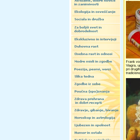
Frank von
Viagra, u
pri drugi
tradiciona