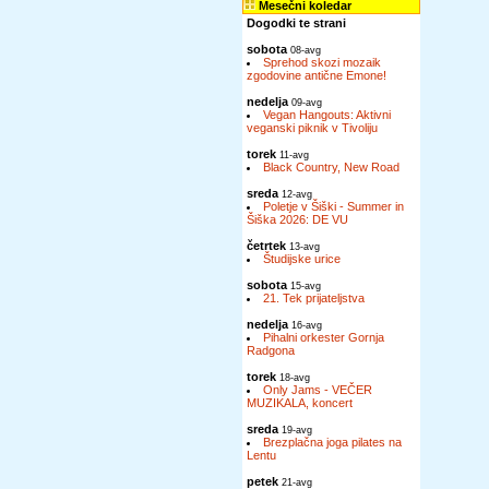
Mesečni koledar
Dogodki te strani
sobota
08-avg
Sprehod skozi mozaik
zgodovine antične Emone!
nedelja
09-avg
Vegan Hangouts: Aktivni
veganski piknik v Tivoliju
torek
11-avg
Black Country, New Road
sreda
12-avg
Poletje v Šiški - Summer in
Šiška 2026: DE VU
četrtek
13-avg
Študijske urice
sobota
15-avg
21. Tek prijateljstva
nedelja
16-avg
Pihalni orkester Gornja
Radgona
torek
18-avg
Only Jams - VEČER
MUZIKALA, koncert
sreda
19-avg
Brezplačna joga pilates na
Lentu
petek
21-avg