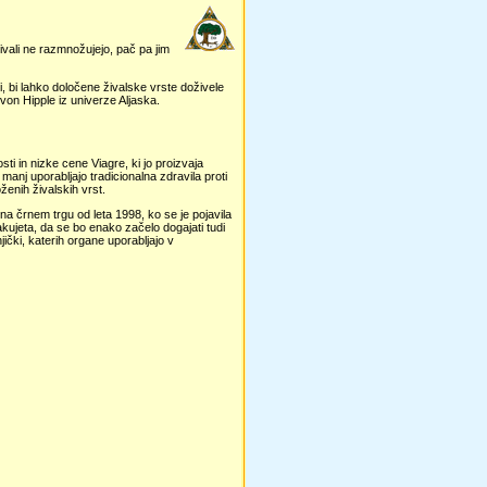
ivali ne razmnožujejo, pač pa jim
i, bi lahko določene živalske vrste doživele
 von Hipple iz univerze Aljaska.
ti in nizke cene Viagre, ki jo proizvaja
manj uporabljajo tradicionalna zdravila proti
oženih živalskih vrst.
na črnem trgu od leta 1998, ko se je pojavila
akujeta, da se bo enako začelo dogajati tudi
jički, katerih organe uporabljajo v