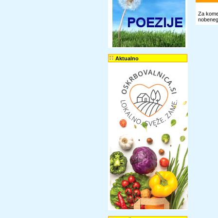
Za komen
nobenega
Aktualno