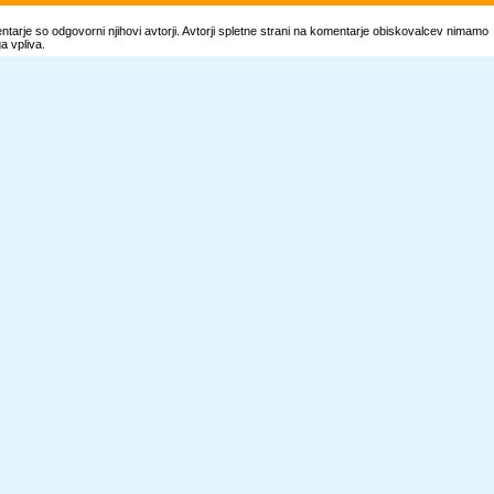
tarje so odgovorni njihovi avtorji. Avtorji spletne strani na komentarje obiskovalcev nimamo
 vpliva.