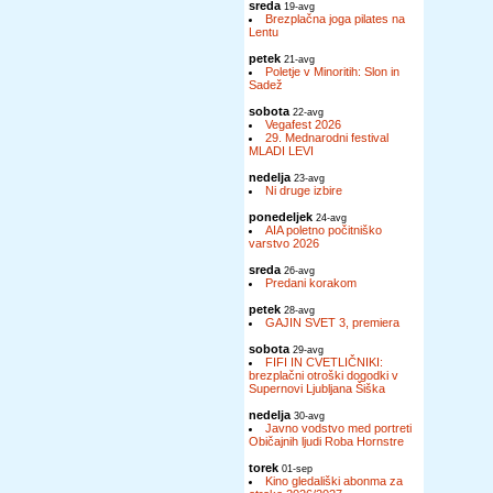
sreda
19-avg
Brezplačna joga pilates na
Lentu
petek
21-avg
Poletje v Minoritih: Slon in
Sadež
sobota
22-avg
Vegafest 2026
29. Mednarodni festival
MLADI LEVI
nedelja
23-avg
Ni druge izbire
ponedeljek
24-avg
AIA poletno počitniško
varstvo 2026
sreda
26-avg
Predani korakom
petek
28-avg
GAJIN SVET 3, premiera
sobota
29-avg
FIFI IN CVETLIČNIKI:
brezplačni otroški dogodki v
Supernovi Ljubljana Šiška
nedelja
30-avg
Javno vodstvo med portreti
Običajnih ljudi Roba Hornstre
torek
01-sep
Kino gledališki abonma za