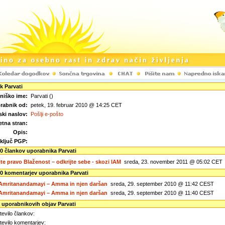
 Parvati
niško ime:
Parvati ()
rabnik od:
petek, 19. februar 2010 @ 14:25 CET
ski naslov:
Pošlji e-pošto
etna stran:
Opis:
 ključ PGP:
0 člankov uporabnika Parvati
jte pravo Blaženost – odkrijte sebe - skozi IAM
sreda, 23. november 2011 @ 05:02 CET
0 komentarjev uporabnika Parvati
Amritanandamayi – Amma in njen daršan
sreda, 29. september 2010 @ 11:42 CEST
Amritanandamayi – Amma in njen daršan
sreda, 29. september 2010 @ 11:40 CEST
a uporabnikovih objav Parvati
evilo člankov:
evilo komentarjev: