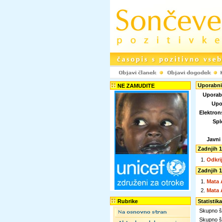
Uporabnik
NE ZAMUDITE
Uporab
Upo
Elektron
Spl
Javni
Zadnjih 1
1.
Odkri
Zadnjih 1
1.
Mata 
2.
Mata 
Rubrike
Statistik
Skupno št
Skupno št