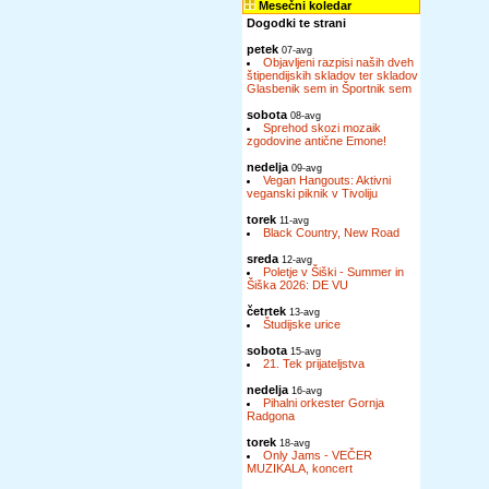
Mesečni koledar
Dogodki te strani
petek
07-avg
Objavljeni razpisi naših dveh
štipendijskih skladov ter skladov
Glasbenik sem in Športnik sem
sobota
08-avg
Sprehod skozi mozaik
zgodovine antične Emone!
nedelja
09-avg
Vegan Hangouts: Aktivni
veganski piknik v Tivoliju
torek
11-avg
Black Country, New Road
sreda
12-avg
Poletje v Šiški - Summer in
Šiška 2026: DE VU
četrtek
13-avg
Študijske urice
sobota
15-avg
21. Tek prijateljstva
nedelja
16-avg
Pihalni orkester Gornja
Radgona
torek
18-avg
Only Jams - VEČER
MUZIKALA, koncert