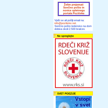
Želim prejemati
Sončno pošto in
novice spletnega
portala Pozitivke
Vpiši se ali pošlji email na:
info@pozitivke.net
.
Sončno pošto tedensko na dom
dobiva okoli 2.500 bralcev.
Ne spreglejte
SVET POEZIJE