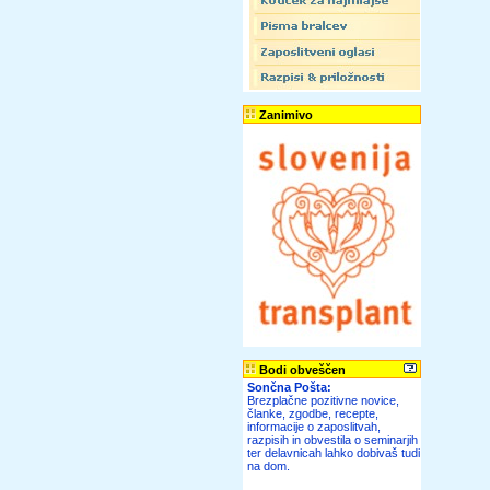
Zanimivo
Bodi obveščen
Sončna Pošta:
Brezplačne pozitivne novice,
članke, zgodbe, recepte,
informacije o zaposlitvah,
razpisih in obvestila o seminarjih
ter delavnicah lahko dobivaš tudi
na dom.