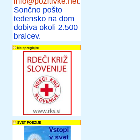
info@pozitivke.net
.
Sončno pošto
tedensko na dom
dobiva okoli 2.500
bralcev.
Ne spreglejte
SVET POEZIJE