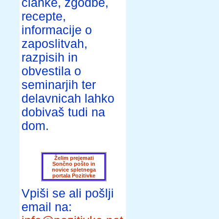
članke, zgodbe,
recepte,
informacije o
zaposlitvah,
razpisih in
obvestila o
seminarjih ter
delavnicah lahko
dobivaš tudi na
dom.
Želim prejemati
Sončno pošto in
novice spletnega
portala Pozitivke
Vpiši se ali pošlji
email na: