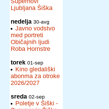
Supernovi
Ljubljana Šiška
nedelja
30-avg
Javno vodstvo
med portreti
Običajnih ljudi
Roba Hornstre
torek
01-sep
Kino gledališki
abonma za otroke
2026/2027
sreda
02-sep
Poletje v Šiški -