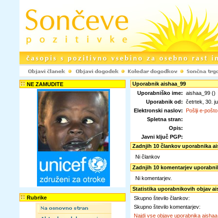
Uporabnik aishaa_99
NE ZAMUDITE
Uporabniško ime:
aishaa_99 ()
Uporabnik od:
četrtek, 30. 
Elektronski naslov:
Pošlji e-pošto
Spletna stran:
Opis:
Javni ključ PGP:
Zadnjih 10 člankov uporabnika a
Ni člankov
Zadnjih 10 komentarjev uporabni
Ni komentarjev.
Statistika uporabnikovih objav a
Rubrike
Skupno število člankov:
Skupno število komentarjev:
Najdi vse objave uporabnika aisha