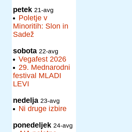
petek
21-avg
Poletje v
Minoritih: Slon in
Sadež
sobota
22-avg
Vegafest 2026
29. Mednarodni
festival MLADI
LEVI
nedelja
23-avg
Ni druge izbire
ponedeljek
24-avg