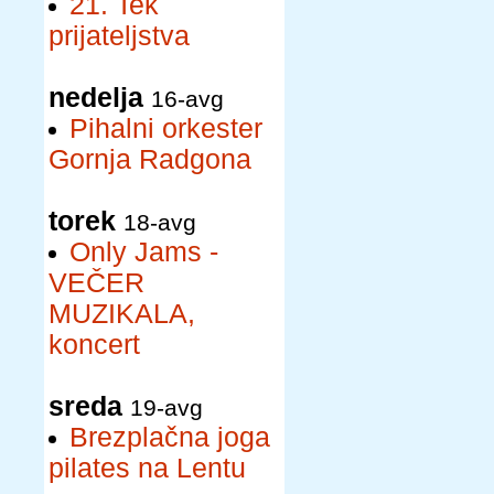
21. Tek
prijateljstva
nedelja
16-avg
Pihalni orkester
Gornja Radgona
torek
18-avg
Only Jams -
VEČER
MUZIKALA,
koncert
sreda
19-avg
Brezplačna joga
pilates na Lentu