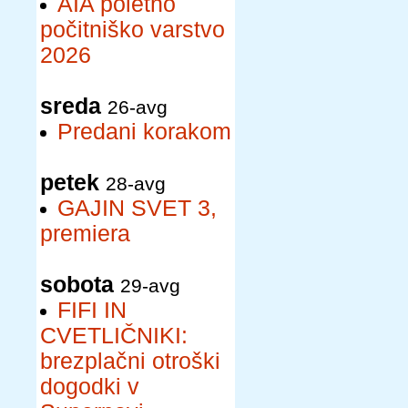
AIA poletno
počitniško varstvo
2026
sreda
26-avg
Predani korakom
petek
28-avg
GAJIN SVET 3,
premiera
sobota
29-avg
FIFI IN
CVETLIČNIKI:
brezplačni otroški
dogodki v