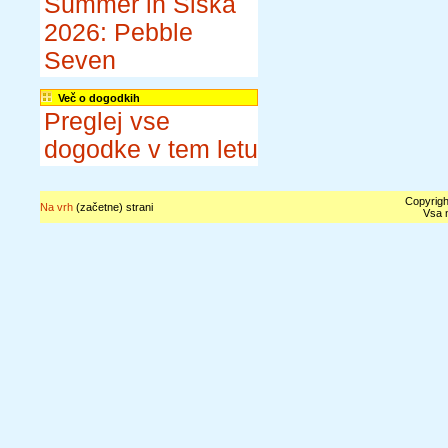
Summer in Šiška
2026: Pebble
Seven
Več o dogodkih
Preglej vse
dogodke v tem letu
Copyrigh
Na vrh
(začetne) strani
Vsa n