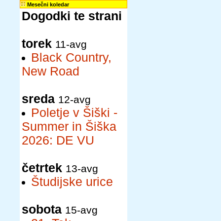
Mesečni koledar
Dogodki te strani
torek
11-avg
Black Country,
New Road
sreda
12-avg
Poletje v Šiški -
Summer in Šiška
2026: DE VU
četrtek
13-avg
Študijske urice
sobota
15-avg