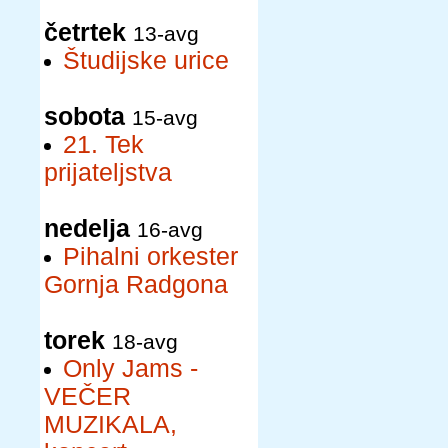
četrtek
13-avg
Študijske urice
sobota
15-avg
21. Tek
prijateljstva
nedelja
16-avg
Pihalni orkester
Gornja Radgona
torek
18-avg
Only Jams -
VEČER
MUZIKALA,