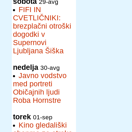
sobota
29-avg
FIFI IN
CVETLIČNIKI:
brezplačni otroški
dogodki v
Supernovi
Ljubljana Šiška
nedelja
30-avg
Javno vodstvo
med portreti
Običajnih ljudi
Roba Hornstre
torek
01-sep
Kino gledališki