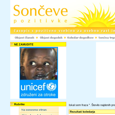
NE ZAMUDITE
Rubrike
Iskal sem fraza '
'. Število najdenih 
Rezultati koledarja