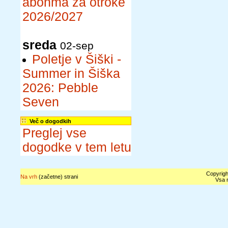
abonma za otroke
2026/2027
sreda
02-sep
Poletje v Šiški -
Summer in Šiška
2026: Pebble
Seven
Več o dogodkih
Preglej vse
dogodke v tem letu
Copyrigh
Na vrh
(začetne) strani
Vsa n