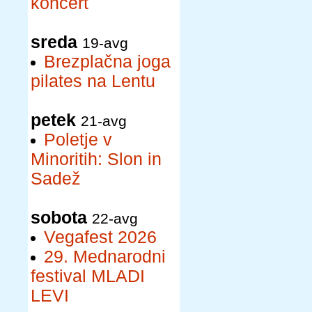
koncert
sreda
19-avg
Brezplačna joga
pilates na Lentu
petek
21-avg
Poletje v
Minoritih: Slon in
Sadež
sobota
22-avg
Vegafest 2026
29. Mednarodni
festival MLADI
LEVI