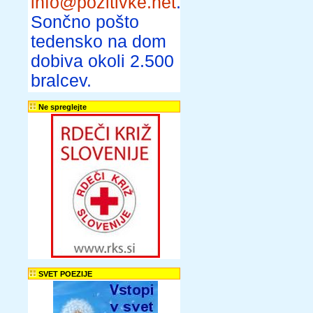
info@pozitivke.net
.
Sončno pošto
tedensko na dom
dobiva okoli 2.500
bralcev.
Ne spreglejte
SVET POEZIJE