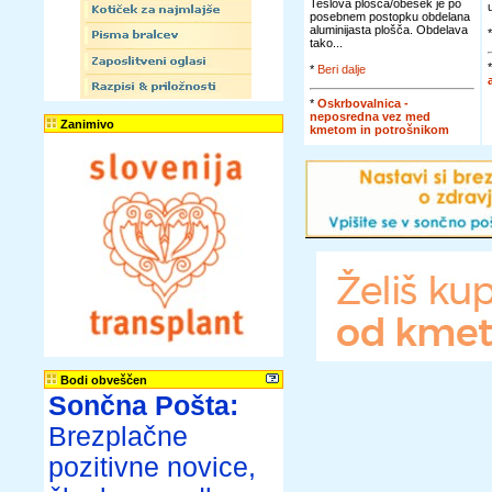
Teslova plošča/obesek je po
posebnem postopku obdelana
aluminijasta plošča. Obdelava
tako...
*
Beri dalje
*
Oskrbovalnica -
neposredna vez med
Zanimivo
kmetom in potrošnikom
Bodi obveščen
Sončna Pošta:
Brezplačne
pozitivne novice,