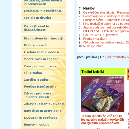
#
Naslov
1.
Ozaveščevalna akcija: “Resnica o 
2.
Prostovoljstvo v sedanjem družb
3.
Poletje v Šiški - Summer in Šiš
4.
Kino gledališki abonma za otrok
5.
Javno vodstvo med portreti Običa
6.
FIFI IN CVETLIČNIKI: brezplačni
7.
GAJIN SVET 3, premiera
8.
Predani korakom
9.
AIA poletno počitniško varstvo 2
10.
Ni druge izbire
prva | prejšnja |
1
2
|
Več rezultatov 
Teslini izdelki
Teslini izdelki že več kot 40
let na vrhu najučinkovitejših
energijskih pripomočkov