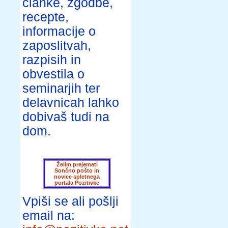
članke, zgodbe,
recepte,
informacije o
zaposlitvah,
razpisih in
obvestila o
seminarjih ter
delavnicah lahko
dobivaš tudi na
dom.
Želim prejemati
Sončno pošto in
novice spletnega
portala Pozitivke
Vpiši se ali pošlji
email na: