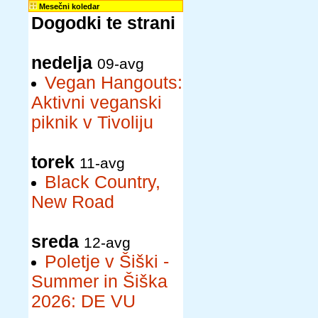
Mesečni koledar
Dogodki te strani
nedelja
09-avg
Vegan Hangouts:
Aktivni veganski
piknik v Tivoliju
torek
11-avg
Black Country,
New Road
sreda
12-avg
Poletje v Šiški -
Summer in Šiška
2026: DE VU