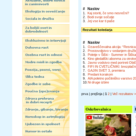
#
Naslov
1.
Kaj storiti, če smo nesrečni?
2.
Bodi svoje sočutje
3.
Jej vse kar ti paše
Rezultati koledarja
#
Naslov
1.
Ozaveščevalna akcija: “Resnica o 
2.
Prostovoljstvo v sedanjem družb
3.
Poletje v Šiški - Summer in Šiš
4.
Kino gledališki abonma za otrok
5.
Javno vodstvo med portreti Običa
6.
FIFI IN CVETLIČNIKI: brezplačni
7.
GAJIN SVET 3, premiera
8.
Predani korakom
9.
AIA poletno počitniško varstvo 2
10.
Ni druge izbire
prva | prejšnja |
1
2
|
Več rezultatov 
Oskrbovalnica