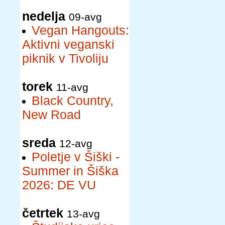
nedelja
09-avg
Vegan Hangouts:
Aktivni veganski
piknik v Tivoliju
torek
11-avg
Black Country,
New Road
sreda
12-avg
Poletje v Šiški -
Summer in Šiška
2026: DE VU
četrtek
13-avg