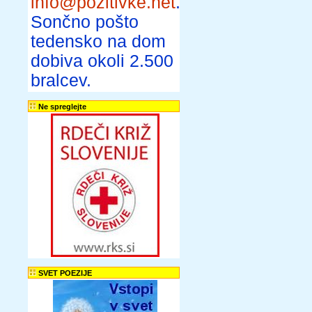
info@pozitivke.net
.
Sončno pošto
tedensko na dom
dobiva okoli 2.500
bralcev.
Ne spreglejte
SVET POEZIJE