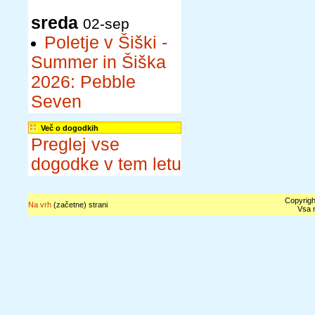
sreda
02-sep
Poletje v Šiški -
Summer in Šiška
2026: Pebble
Seven
Več o dogodkih
Preglej vse
dogodke v tem letu
Copyrigh
Na vrh
(začetne) strani
Vsa n