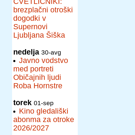
CVETLIČNIKI:
brezplačni otroški
dogodki v
Supernovi
Ljubljana Šiška
nedelja
30-avg
Javno vodstvo
med portreti
Običajnih ljudi
Roba Hornstre
torek
01-sep
Kino gledališki
abonma za otroke
2026/2027