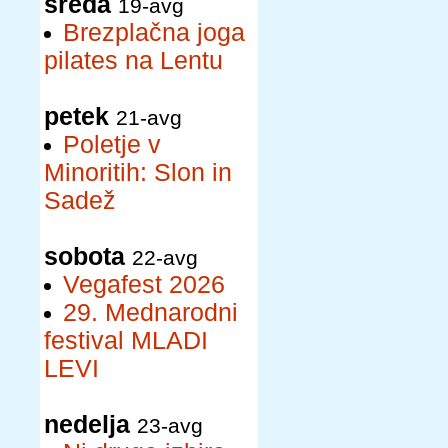
sreda
19-avg
Brezplačna joga
pilates na Lentu
petek
21-avg
Poletje v
Minoritih: Slon in
Sadež
sobota
22-avg
Vegafest 2026
29. Mednarodni
festival MLADI
LEVI
nedelja
23-avg