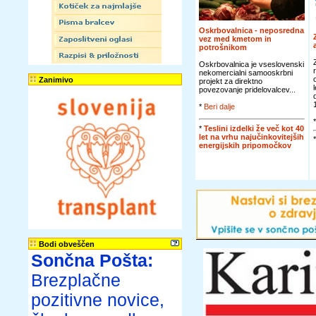
Oskrbovalnica - neposredna
vez med kmetom in
potrošnikom
Oskrbovalnica je vseslovenski
nekomercialni samooskrbni
Zanimivo
projekt za direktno
povezovanje pridelovalcev...
*
Beri dalje
*
Teslini izdelki že več kot 40
let na vrhu najučinkovitejših
energijskih pripomočkov
Bodi obveščen
Sončna Pošta:
Brezplačne
pozitivne novice,