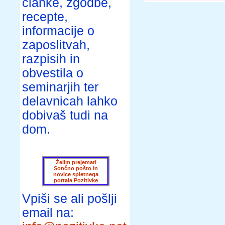
članke, zgodbe,
recepte,
informacije o
zaposlitvah,
razpisih in
obvestila o
seminarjih ter
delavnicah lahko
dobivaš tudi na
dom.
Želim prejemati
Sončno pošto in
novice spletnega
portala Pozitivke
Vpiši se ali pošlji
email na: