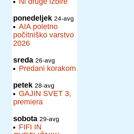
Ni druge izbire
ponedeljek
24-avg
AIA poletno
počitniško varstvo
2026
sreda
26-avg
Predani korakom
petek
28-avg
GAJIN SVET 3,
premiera
sobota
29-avg
FIFI IN