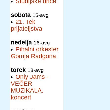
Študijske urice
sobota
15-avg
21. Tek
prijateljstva
nedelja
16-avg
Pihalni orkester
Gornja Radgona
torek
18-avg
Only Jams -
VEČER
MUZIKALA,
koncert