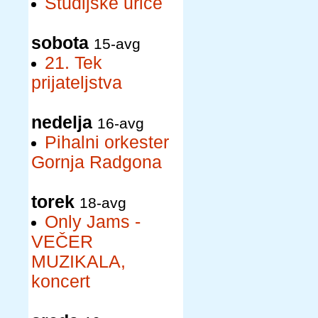
Študijske urice
sobota
15-avg
21. Tek
prijateljstva
nedelja
16-avg
Pihalni orkester
Gornja Radgona
torek
18-avg
Only Jams -
VEČER
MUZIKALA,
koncert