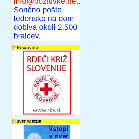
info@pozitivke.net
.
Sončno pošto
tedensko na dom
dobiva okoli 2.500
bralcev.
Ne spreglejte
SVET POEZIJE