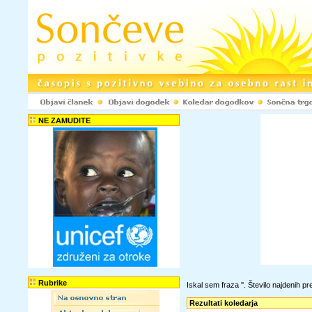
NE ZAMUDITE
Rubrike
Iskal sem fraza '
'. Število najdenih 
Rezultati koledarja