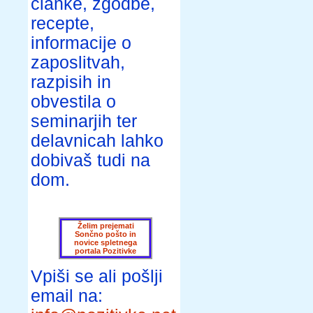
članke, zgodbe,
recepte,
informacije o
zaposlitvah,
razpisih in
obvestila o
seminarjih ter
delavnicah lahko
dobivaš tudi na
dom.
Želim prejemati
Sončno pošto in
novice spletnega
portala Pozitivke
Vpiši se ali pošlji
email na: