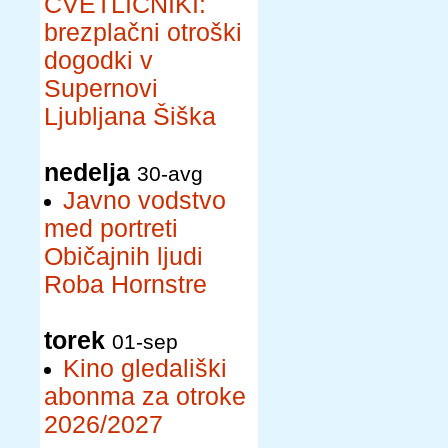
CVETLIČNIKI:
brezplačni otroški
dogodki v
Supernovi
Ljubljana Šiška
nedelja
30-avg
Javno vodstvo
med portreti
Običajnih ljudi
Roba Hornstre
torek
01-sep
Kino gledališki
abonma za otroke
2026/2027