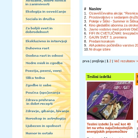
#
Naslov
1.
Ozaveščevalna akcija: “Resnica o 
2.
Prostovoljstvo v sedanjem družb
3.
Poletje v Šiški - Summer in Šiš
4.
Kino gledališki abonma za otrok
5.
Javno vodstvo med portreti Običa
6.
FIFI IN CVETLIČNIKI: brezplačni
7.
GAJIN SVET 3, premiera
8.
Predani korakom
9.
AIA poletno počitniško varstvo 2
10.
Ni druge izbire
prva | prejšnja |
1
2
|
Več rezultatov 
Teslini izdelki
Teslini izdelki že več kot 40
let na vrhu najučinkovitejših
energijskih pripomočkov