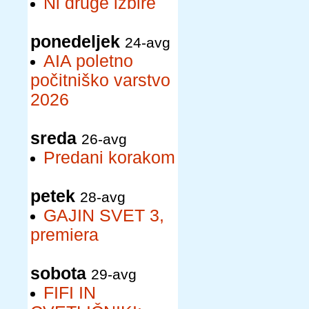
Ni druge izbire
ponedeljek
24-avg
AIA poletno
počitniško varstvo
2026
sreda
26-avg
Predani korakom
petek
28-avg
GAJIN SVET 3,
premiera
sobota
29-avg
FIFI IN