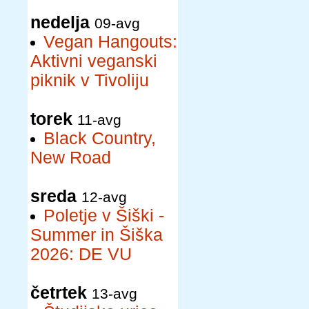
nedelja
09-avg
Vegan Hangouts:
Aktivni veganski
piknik v Tivoliju
torek
11-avg
Black Country,
New Road
sreda
12-avg
Poletje v Šiški -
Summer in Šiška
2026: DE VU
četrtek
13-avg