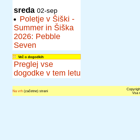
sreda
02-sep
Poletje v Šiški -
Summer in Šiška
2026: Pebble
Seven
Več o dogodkih
Preglej vse
dogodke v tem letu
Copyrigh
Na vrh
(začetne) strani
Vsa n