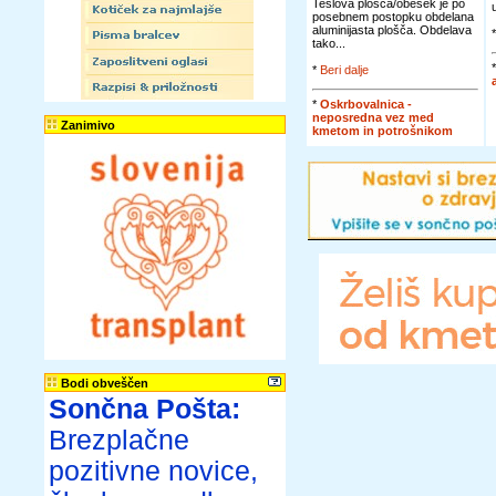
Teslova plošča/obesek je po
posebnem postopku obdelana
aluminijasta plošča. Obdelava
tako...
*
Beri dalje
*
Oskrbovalnica -
neposredna vez med
Zanimivo
kmetom in potrošnikom
Bodi obveščen
Sončna Pošta:
Brezplačne
pozitivne novice,