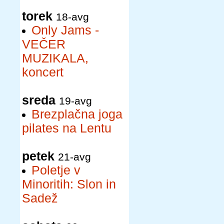
torek
18-avg
Only Jams -
VEČER
MUZIKALA,
koncert
sreda
19-avg
Brezplačna joga
pilates na Lentu
petek
21-avg
Poletje v
Minoritih: Slon in
Sadež