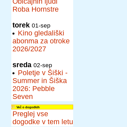
Običajnih ljudi
Roba Hornstre
torek
01-sep
Kino gledališki
abonma za otroke
2026/2027
sreda
02-sep
Poletje v Šiški -
Summer in Šiška
2026: Pebble
Seven
Več o dogodkih
Preglej vse
dogodke v tem letu