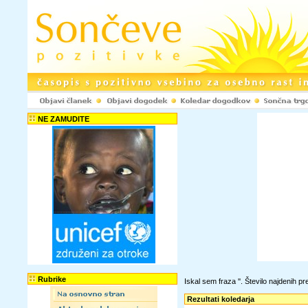
NE ZAMUDITE
Rubrike
Iskal sem fraza '
'. Število najdenih 
Rezultati koledarja