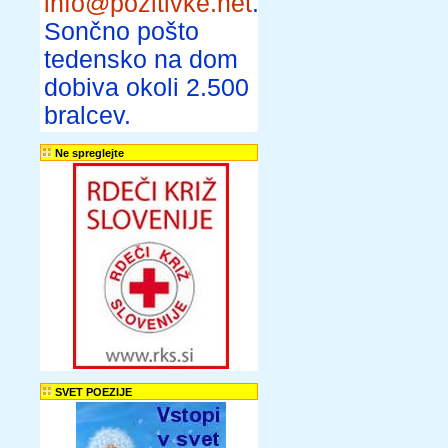
info@pozitivke.net
.
Sončno pošto
tedensko na dom
dobiva okoli 2.500
bralcev.
Ne spreglejte
SVET POEZIJE