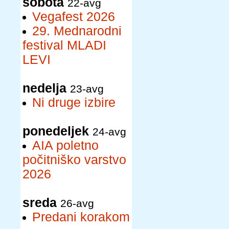
sobota
22-avg
Vegafest 2026
29. Mednarodni
festival MLADI
LEVI
nedelja
23-avg
Ni druge izbire
ponedeljek
24-avg
AIA poletno
počitniško varstvo
2026
sreda
26-avg
Predani korakom