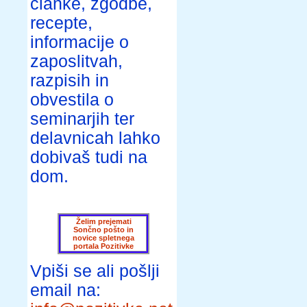
članke, zgodbe,
recepte,
informacije o
zaposlitvah,
razpisih in
obvestila o
seminarjih ter
delavnicah lahko
dobivaš tudi na
dom.
Želim prejemati
Sončno pošto in
novice spletnega
portala Pozitivke
Vpiši se ali pošlji
email na: