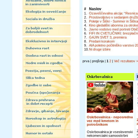
#
Naslov
1.
Ozaveščevalna akcija: “Resnica o 
2.
Prostovoljstvo v sedanjem družb
3.
Poletje v Šiški - Summer in Šiš
4.
Kino gledališki abonma za otrok
5.
Javno vodstvo med portreti Običa
6.
FIFI IN CVETLIČNIKI: brezplačni
7.
GAJIN SVET 3, premiera
8.
Predani korakom
9.
AIA poletno počitniško varstvo 2
10.
Ni druge izbire
prva | prejšnja |
1
2
|
Več rezultatov 
Oskrbovalnica
Oskrbovalnica - neposredna
vez med kmetom in
potrošnikom
Oskrbovalnica je vseslovenski
nekomercialni samooskrbni