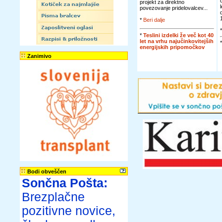
projekt za direktno
povezovanje pridelovalcev...
*
Beri dalje
*
Teslini izdelki že več kot 40
let na vrhu najučinkovitejših
energijskih pripomočkov
Zanimivo
Bodi obveščen
Sončna Pošta:
Brezplačne
pozitivne novice,