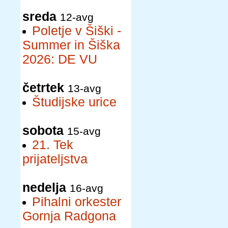
sreda
12-avg
Poletje v Šiški -
Summer in Šiška
2026: DE VU
četrtek
13-avg
Študijske urice
sobota
15-avg
21. Tek
prijateljstva
nedelja
16-avg
Pihalni orkester
Gornja Radgona