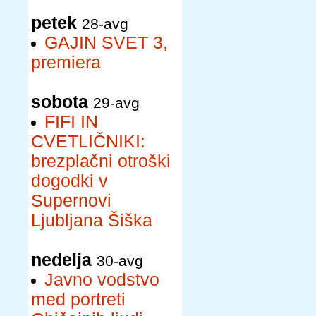
petek
28-avg
GAJIN SVET 3,
premiera
sobota
29-avg
FIFI IN
CVETLIČNIKI:
brezplačni otroški
dogodki v
Supernovi
Ljubljana Šiška
nedelja
30-avg
Javno vodstvo
med portreti