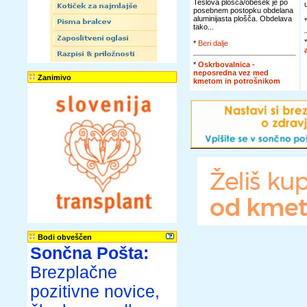
Teslova plošča/obesek je po
posebnem postopku obdelana
aluminijasta plošča. Obdelava
tako...
*
Beri dalje
*
Oskrbovalnica -
neposredna vez med
Zanimivo
kmetom in potrošnikom
Bodi obveščen
Sončna Pošta:
Brezplačne
pozitivne novice,