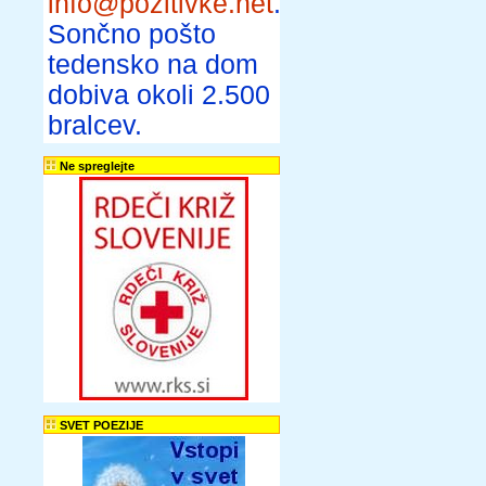
info@pozitivke.net
.
Sončno pošto
tedensko na dom
dobiva okoli 2.500
bralcev.
Ne spreglejte
SVET POEZIJE