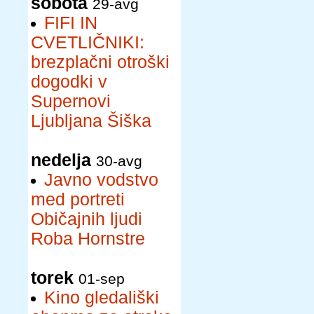
sobota
29-avg
FIFI IN
CVETLIČNIKI:
brezplačni otroški
dogodki v
Supernovi
Ljubljana Šiška
nedelja
30-avg
Javno vodstvo
med portreti
Običajnih ljudi
Roba Hornstre
torek
01-sep
Kino gledališki