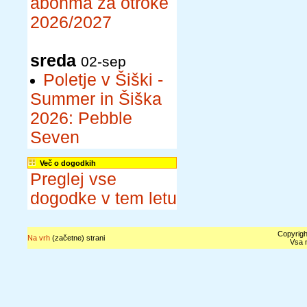
abonma za otroke
2026/2027
sreda
02-sep
Poletje v Šiški -
Summer in Šiška
2026: Pebble
Seven
Več o dogodkih
Preglej vse
dogodke v tem letu
Copyrigh
Na vrh
(začetne) strani
Vsa n