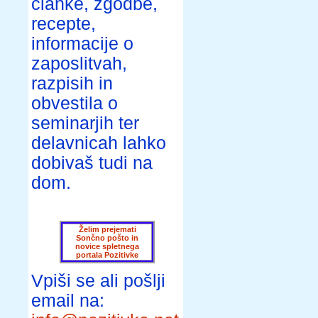
članke, zgodbe,
recepte,
informacije o
zaposlitvah,
razpisih in
obvestila o
seminarjih ter
delavnicah lahko
dobivaš tudi na
dom.
Želim prejemati
Sončno pošto in
novice spletnega
portala Pozitivke
Vpiši se ali pošlji
email na: