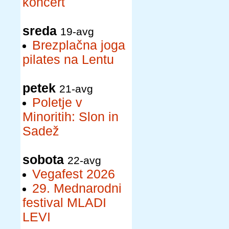
koncert
sreda
19-avg
Brezplačna joga
pilates na Lentu
petek
21-avg
Poletje v
Minoritih: Slon in
Sadež
sobota
22-avg
Vegafest 2026
29. Mednarodni
festival MLADI
LEVI