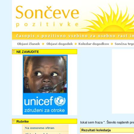
NE ZAMUDITE
Rubrike
Iskal sem fraza '
'. Število najdenih 
Rezultati koledarja