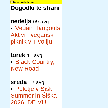
Mesečni koledar
Dogodki te strani
nedelja
09-avg
Vegan Hangouts:
Aktivni veganski
piknik v Tivoliju
torek
11-avg
Black Country,
New Road
sreda
12-avg
Poletje v Šiški -
Summer in Šiška
2026: DE VU