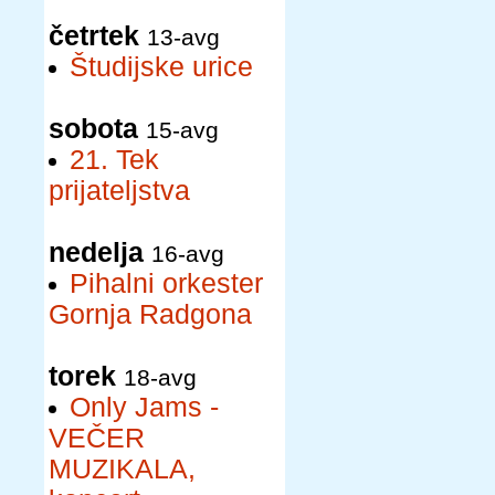
četrtek
13-avg
Študijske urice
sobota
15-avg
21. Tek
prijateljstva
nedelja
16-avg
Pihalni orkester
Gornja Radgona
torek
18-avg
Only Jams -
VEČER
MUZIKALA,