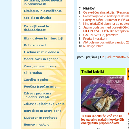
#
Naslov
1.
Ozaveščevalna akcija: “Resnica o 
2.
Prostovoljstvo v sedanjem družb
3.
Poletje v Šiški - Summer in Šiš
4.
Kino gledališki abonma za otrok
5.
Javno vodstvo med portreti Običa
6.
FIFI IN CVETLIČNIKI: brezplačni
7.
GAJIN SVET 3, premiera
8.
Predani korakom
9.
AIA poletno počitniško varstvo 2
10.
Ni druge izbire
prva | prejšnja |
1
2
|
Več rezultatov 
Teslini izdelki
Teslini izdelki že več kot 40
let na vrhu najučinkovitejših
energijskih pripomočkov