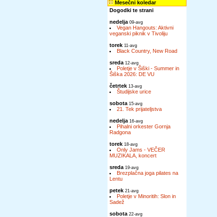
Mesečni koledar
Dogodki te strani
nedelja
09-avg
Vegan Hangouts: Aktivni
veganski piknik v Tivoliju
torek
11-avg
Black Country, New Road
sreda
12-avg
Poletje v Šiški - Summer in
Šiška 2026: DE VU
četrtek
13-avg
Študijske urice
sobota
15-avg
21. Tek prijateljstva
nedelja
16-avg
Pihalni orkester Gornja
Radgona
torek
18-avg
Only Jams - VEČER
MUZIKALA, koncert
sreda
19-avg
Brezplačna joga pilates na
Lentu
petek
21-avg
Poletje v Minoritih: Slon in
Sadež
sobota
22-avg