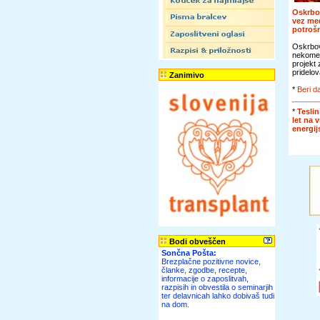
Oskrbo
vez me
potroš
Oskrbov
nekomer
projekt
pridelov
Zanimivo
*
Beri da
*
Teslin
let na 
energi
Bodi obveščen
Sončna Pošta:
Brezplačne pozitivne novice,
članke, zgodbe, recepte,
informacije o zaposlitvah,
razpisih in obvestila o seminarjih
ter delavnicah lahko dobivaš tudi
na dom.