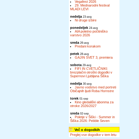
Vegafest 2026
29. Mednarodni festival
MLADI LEVI
nedelja
23-avg
Ni druge izbire
ponedeljek
24-avg
AIA poletno počitniško
varstvo 2026
sreda
26-avg
Predani korakom
petek
28-avg
GAJIN SVET 3, premiera
sobota
29-avg
FIFI IN CVETLIČNIKI:
brezplačni otroški dogodki v
Supernovi Ljubljana Šiška
nedelja
30-avg
Javno vodstvo med portreti
Običajnih ljudi Roba Hornstre
torek
01-sep
Kino gledališki abonma za
otroke 2026/2027
sreda
02-sep
Poletje v Šiški - Summer in
Šiška 2026: Pebble Seven
Več o dogodkih
Preglej vse dogodke v tem letu