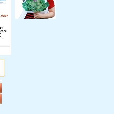
 otrok
nj,
 mesec,
a
...