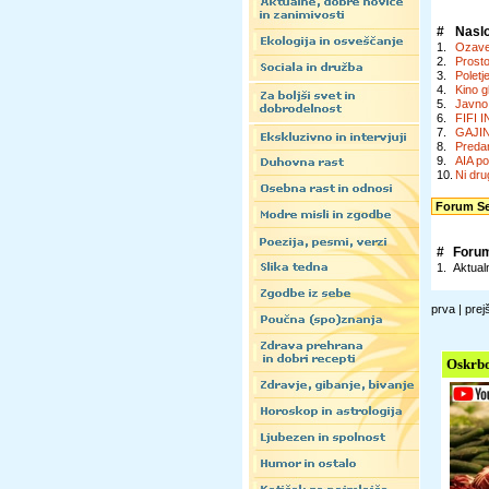
#
Nasl
1.
Ozaveš
2.
Prosto
3.
Poletj
4.
Kino g
5.
Javno 
6.
FIFI I
7.
GAJIN
8.
Preda
9.
AIA po
10.
Ni dru
Forum Sea
#
Foru
1.
Aktual
prva | prej
Oskrbo