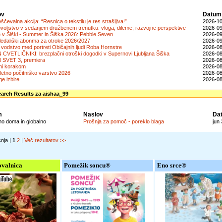
ov
Datum
čevalna akcija: “Resnica o tekstilu je res strašljiva!”
2026-10
voljstvo v sedanjem družbenem trenutku: vloga, dileme, razvojne perspektive
2026-09
e v Šiški - Summer in Šiška 2026: Pebble Seven
2026-09
ledališki abonma za otroke 2026/2027
2026-09
vodstvo med portreti Običajnih ljudi Roba Hornstre
2026-08
N CVETLIČNIKI: brezplačni otroški dogodki v Supernovi Ljubljana Šiška
2026-08
 SVET 3, premiera
2026-08
ni korakom
2026-08
letno počitniško varstvo 2026
2026-08
ge izbire
2026-08
rch Results za aishaa_99
m
Naslov
Da
no doma in globalno
Prošnja za pomoč - poreklo blaga
jun
šnja |
1
2
|
Več rezultatov >>
valnica
Pomežik soncu®
Eno srce®