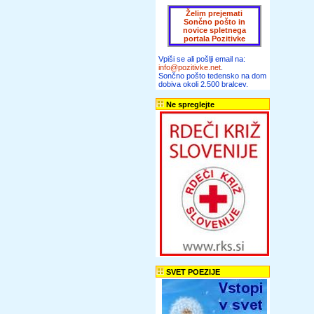
Želim prejemati
Sončno pošto in
novice spletnega
portala Pozitivke
Vpiši se ali pošlji email na:
info@pozitivke.net
.
Sončno pošto tedensko na dom
dobiva okoli 2.500 bralcev.
Ne spreglejte
SVET POEZIJE