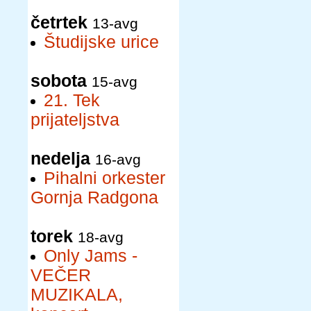
četrtek
13-avg
Študijske urice
sobota
15-avg
21. Tek
prijateljstva
nedelja
16-avg
Pihalni orkester
Gornja Radgona
torek
18-avg
Only Jams -
VEČER
MUZIKALA,