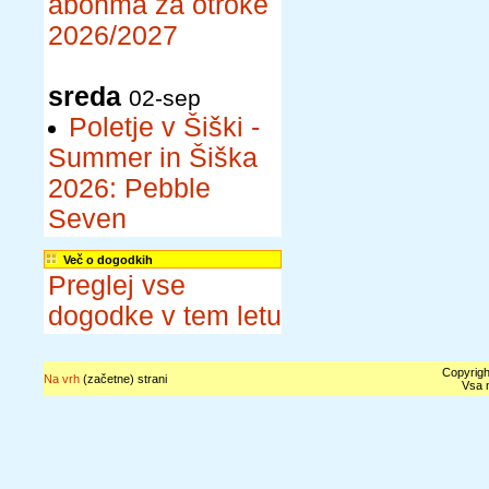
abonma za otroke
2026/2027
sreda
02-sep
Poletje v Šiški -
Summer in Šiška
2026: Pebble
Seven
Več o dogodkih
Preglej vse
dogodke v tem letu
Copyrigh
Na vrh
(začetne) strani
Vsa n