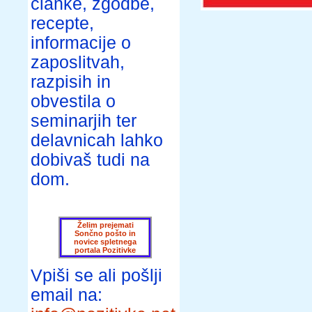
članke, zgodbe,
recepte,
informacije o
zaposlitvah,
razpisih in
obvestila o
seminarjih ter
delavnicah lahko
dobivaš tudi na
dom.
Želim prejemati
Sončno pošto in
novice spletnega
portala Pozitivke
Vpiši se ali pošlji
email na: