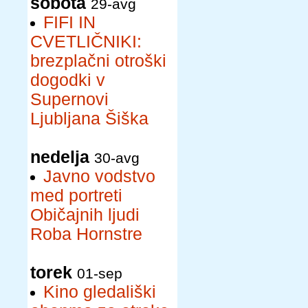
sobota
29-avg
FIFI IN
CVETLIČNIKI:
brezplačni otroški
dogodki v
Supernovi
Ljubljana Šiška
nedelja
30-avg
Javno vodstvo
med portreti
Običajnih ljudi
Roba Hornstre
torek
01-sep
Kino gledališki