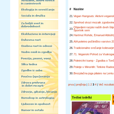
#
Naslov
21.
Vegan Hangouts: Aktivni veganski 
22.
Sprehod skozi mozaik zgodovin
Objavljeni razpisi naših dveh šti
23.
Športnik sem
24.
Hartmut Rohde, Emanuel Abbühl,
25.
AIA poletno počitniško varstvo 2
26.
Tradicionalno srečanje kolesarj
27.
71. Veganski Pohod za Vsakogar 
28.
Poletni Art kamp - Zgodba o Ton
29.
Poletje v Minoritih: Tetkine Rados
30.
Brezplačna joga pilates na Lentu
prva
|
prejšnja
|
1
2
3
4
|
Več rezultat
Teslini izdelki