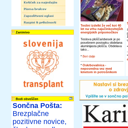
Teslini izdelki že več kot 40
let na vrhu najučinkovitejših
Zanimivo
energijskih pripomočkov
Teslova plošča/obesek je po
posebnem postopku obdelana
aluminijasta plošča. Obdelava
tako...
*
Beri dalje
*
Oskrbovalnica -
neposredna vez med
kmetom in potrošnikom
Bodi obveščen
Sončna Pošta:
Brezplačne
pozitivne novice,