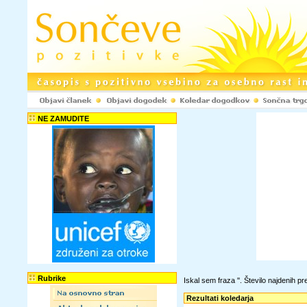
NE ZAMUDITE
Rubrike
Iskal sem fraza '
'. Število najdenih 
Rezultati koledarja