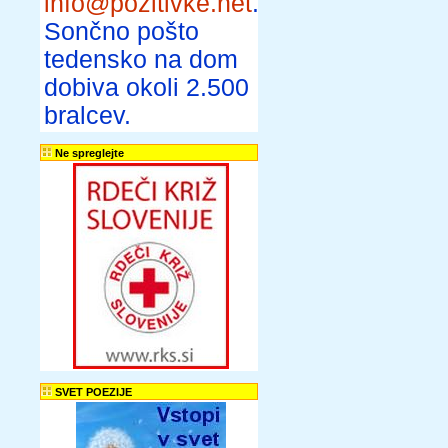
info@pozitivke.net
.
Sončno pošto
tedensko na dom
dobiva okoli 2.500
bralcev.
Ne spreglejte
SVET POEZIJE