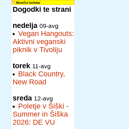
Mesečni koledar
Dogodki te strani
nedelja
09-avg
Vegan Hangouts:
Aktivni veganski
piknik v Tivoliju
torek
11-avg
Black Country,
New Road
sreda
12-avg
Poletje v Šiški -
Summer in Šiška
2026: DE VU