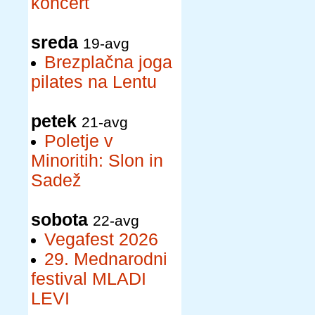
koncert
sreda
19-avg
Brezplačna joga
pilates na Lentu
petek
21-avg
Poletje v
Minoritih: Slon in
Sadež
sobota
22-avg
Vegafest 2026
29. Mednarodni
festival MLADI
LEVI