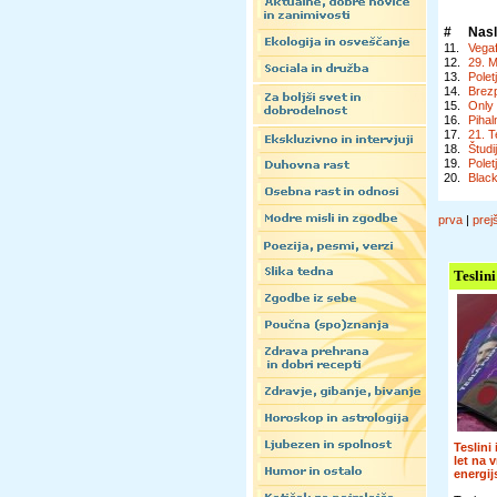
#
Nas
11.
Vega
12.
29. M
13.
Polet
14.
Brezp
15.
Only
16.
Pihal
17.
21. T
18.
Študi
19.
Polet
20.
Blac
prva
|
prej
Teslini
Teslini
let na 
energi