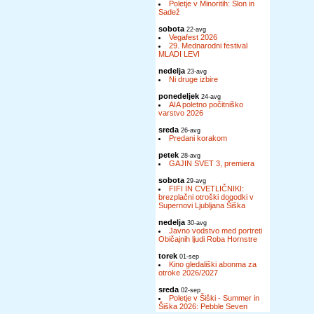
Poletje v Minoritih: Slon in
Sadež
sobota
22-avg
Vegafest 2026
29. Mednarodni festival
MLADI LEVI
nedelja
23-avg
Ni druge izbire
ponedeljek
24-avg
AIA poletno počitniško
varstvo 2026
sreda
26-avg
Predani korakom
petek
28-avg
GAJIN SVET 3, premiera
sobota
29-avg
FIFI IN CVETLIČNIKI:
brezplačni otroški dogodki v
Supernovi Ljubljana Šiška
nedelja
30-avg
Javno vodstvo med portreti
Običajnih ljudi Roba Hornstre
torek
01-sep
Kino gledališki abonma za
otroke 2026/2027
sreda
02-sep
Poletje v Šiški - Summer in
Šiška 2026: Pebble Seven