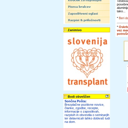
Teslova
posebn
alumini
tako...
*
Beri da
*
Oskrb
Zanimivo
vez me
potroš
Bodi obveščen
Sončna Pošta:
Brezplačne pozitivne novice,
članke, zgodbe, recepte,
informacije o zaposlitvah,
razpisih in obvestila o seminarjih
ter delavnicah lahko dobivaš tudi
na dom.