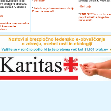
*
Beri dalje
pomaga ohranjati kožo zdra
 plošča/obesek je po
em postopku obdelana
*
Beri dalje
jasta plošča. Obdelava
*
Začela se je humanitarna akcija
Pomežik soncu®
*
ENO SRCE® - da bo vsa
lje
prejel »darilo«, ki ga bo
razveselilo
ovalnica - neposredna
d kmetom in
nikom