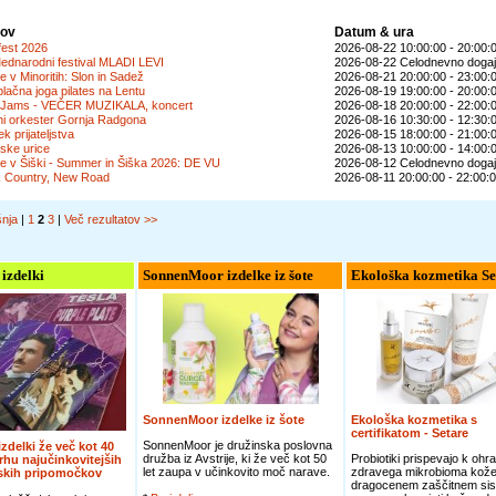
lov
Datum & ura
fest 2026
2026-08-22 10:00:00 - 20:00:
ednarodni festival MLADI LEVI
2026-08-22 Celodnevno dogaj
je v Minoritih: Slon in Sadež
2026-08-21 20:00:00 - 23:00:
lačna joga pilates na Lentu
2026-08-19 19:00:00 - 20:00:
 Jams - VEČER MUZIKALA, koncert
2026-08-18 20:00:00 - 22:00:
ni orkester Gornja Radgona
2026-08-16 10:30:00 - 12:30:
ek prijateljstva
2026-08-15 18:00:00 - 21:00:
jske urice
2026-08-13 10:00:00 - 14:00:
je v Šiški - Summer in Šiška 2026: DE VU
2026-08-12 Celodnevno dogaj
k Country, New Road
2026-08-11 20:00:00 - 22:00:
šnja
|
1
2
3
|
Več rezultatov >>
 izdelki
SonnenMoor izdelke iz šote
Ekološka kozmetika Se
SonnenMoor izdelke iz šote
Ekološka kozmetika s
certifikatom - Setare
SonnenMoor je družinska poslovna
 izdelki že več kot 40
družba iz Avstrije, ki že več kot 50
Probiotiki prispevajo k ohra
vrhu najučinkovitejših
let zaupa v učinkovito moč narave.
zdravega mikrobioma kože
jskih pripomočkov
dragocenem zaščitnem sis