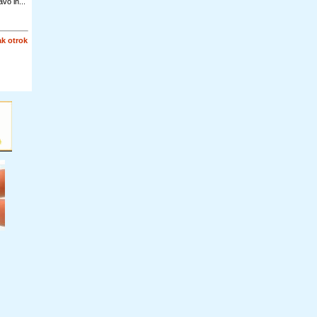
vo in...
k otrok