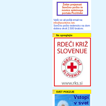
Želim prejemati
Sončno pošto in
novice spletnega
portala Pozitivke
Vpiši se ali pošlji email na:
info@pozitivke.net
.
Sončno pošto tedensko na dom
dobiva okoli 2.500 bralcev.
Ne spreglejte
SVET POEZIJE