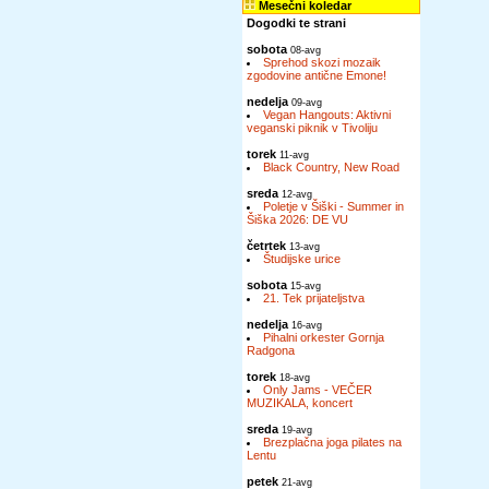
Mesečni koledar
Dogodki te strani
sobota
08-avg
Sprehod skozi mozaik
zgodovine antične Emone!
nedelja
09-avg
Vegan Hangouts: Aktivni
veganski piknik v Tivoliju
torek
11-avg
Black Country, New Road
sreda
12-avg
Poletje v Šiški - Summer in
Šiška 2026: DE VU
četrtek
13-avg
Študijske urice
sobota
15-avg
21. Tek prijateljstva
nedelja
16-avg
Pihalni orkester Gornja
Radgona
torek
18-avg
Only Jams - VEČER
MUZIKALA, koncert
sreda
19-avg
Brezplačna joga pilates na
Lentu
petek
21-avg