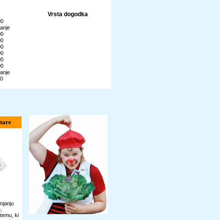
Vrsta dogodka
00
anje
00
00
00
00
00
00
anje
00
tare
njanju
,
temu, ki