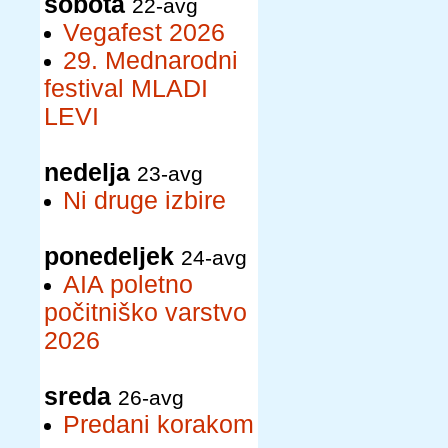
sobota
22-avg
Vegafest 2026
29. Mednarodni
festival MLADI
LEVI
nedelja
23-avg
Ni druge izbire
ponedeljek
24-avg
AIA poletno
počitniško varstvo
2026
sreda
26-avg
Predani korakom