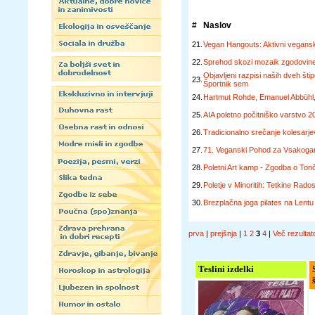
#
Naslov
21.
Vegan Hangouts: Aktivni veganski 
22.
Sprehod skozi mozaik zgodovin
Objavljeni razpisi naših dveh šti
23.
Športnik sem
24.
Hartmut Rohde, Emanuel Abbühl,
25.
AIA poletno počitniško varstvo 2
26.
Tradicionalno srečanje kolesarj
27.
71. Veganski Pohod za Vsakogar 
28.
Poletni Art kamp - Zgodba o Ton
29.
Poletje v Minoritih: Tetkine Rados
30.
Brezplačna joga pilates na Lentu
prva
|
prejšnja
|
1
2
3
4
|
Več rezultat
Teslini izdelki