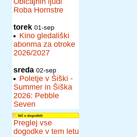
Običajnih ljudi
Roba Hornstre
torek
01-sep
Kino gledališki
abonma za otroke
2026/2027
sreda
02-sep
Poletje v Šiški -
Summer in Šiška
2026: Pebble
Seven
Več o dogodkih
Preglej vse
dogodke v tem letu