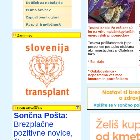
Teslini izdelki že več kot 40
let na vrhu najučinkovitejših
Zanimivo
energijskih pripomočkov
Teslova plošča/obesek je po
posebnem postopku obdelana
aluminijasta plošča. Obdelava
tako...
*
Beri dalje
*
Oskrbovalnica -
neposredna vez med
kmetom in potrošnikom
Bodi obveščen
Sončna Pošta:
Brezplačne
pozitivne novice,