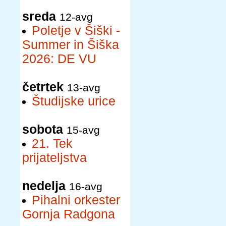
sreda
12-avg
Poletje v Šiški -
Summer in Šiška
2026: DE VU
četrtek
13-avg
Študijske urice
sobota
15-avg
21. Tek
prijateljstva
nedelja
16-avg
Pihalni orkester
Gornja Radgona