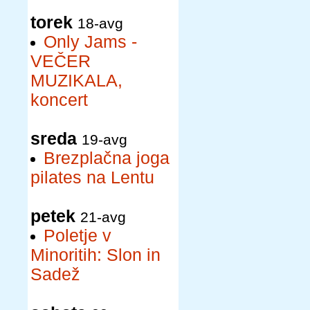
torek
18-avg
Only Jams -
VEČER
MUZIKALA,
koncert
sreda
19-avg
Brezplačna joga
pilates na Lentu
petek
21-avg
Poletje v
Minoritih: Slon in
Sadež