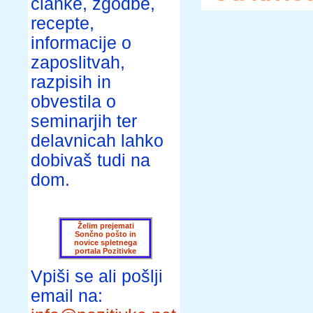
članke, zgodbe,
recepte,
informacije o
zaposlitvah,
razpisih in
obvestila o
seminarjih ter
delavnicah lahko
dobivaš tudi na
dom.
Želim prejemati
Sončno pošto in
novice spletnega
portala Pozitivke
Vpiši se ali pošlji
email na: