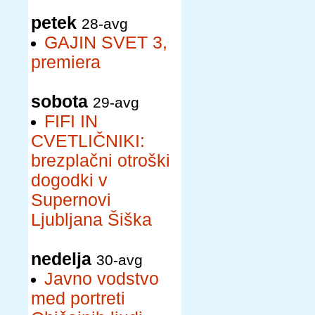
petek
28-avg
GAJIN SVET 3,
premiera
sobota
29-avg
FIFI IN
CVETLIČNIKI:
brezplačni otroški
dogodki v
Supernovi
Ljubljana Šiška
nedelja
30-avg
Javno vodstvo
med portreti