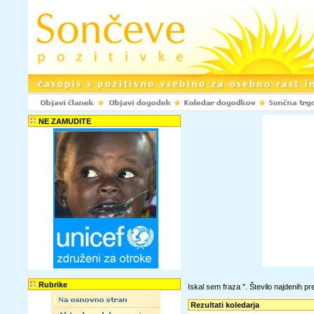
NE ZAMUDITE
Rubrike
Iskal sem fraza '
'. Število najdenih 
Rezultati koledarja