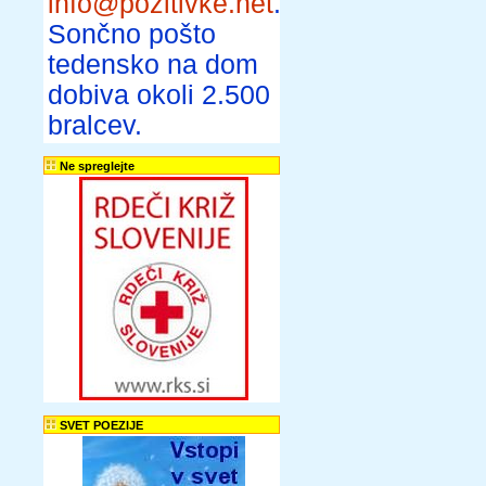
info@pozitivke.net
.
Sončno pošto
tedensko na dom
dobiva okoli 2.500
bralcev.
Ne spreglejte
SVET POEZIJE