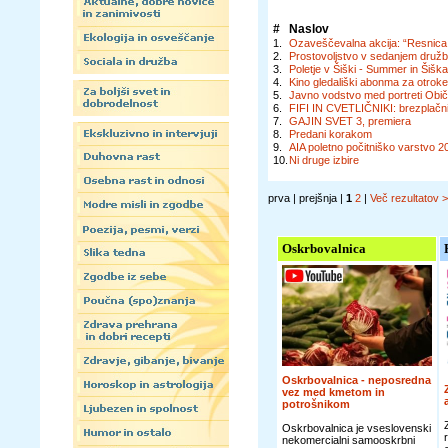
#
Naslov
1.
Ozaveščevalna akcija: “Resnica o 
2.
Prostovoljstvo v sedanjem družb
3.
Poletje v Šiški - Summer in Šiš
4.
Kino gledališki abonma za otrok
5.
Javno vodstvo med portreti Običa
6.
FIFI IN CVETLIČNIKI: brezplačni
7.
GAJIN SVET 3, premiera
8.
Predani korakom
9.
AIA poletno počitniško varstvo 2
10.
Ni druge izbire
prva | prejšnja |
1
2
|
Več rezultatov 
Oskrbovalnica
Oskrbovalnica - neposredna
vez med kmetom in
potrošnikom
Oskrbovalnica je vseslovenski
nekomercialni samooskrbni