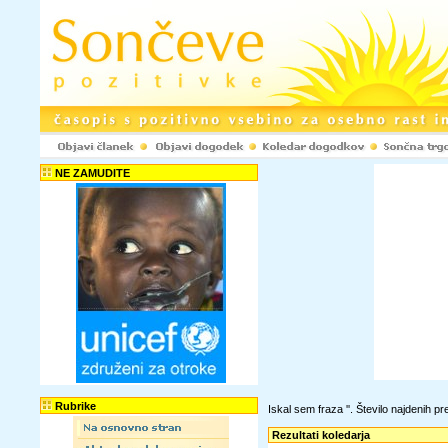
NE ZAMUDITE
Rubrike
Iskal sem fraza '
'. Število najdenih 
Rezultati koledarja