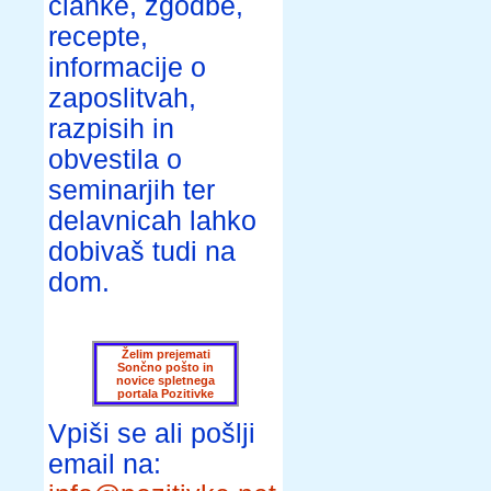
članke, zgodbe,
recepte,
informacije o
zaposlitvah,
razpisih in
obvestila o
seminarjih ter
delavnicah lahko
dobivaš tudi na
dom.
Želim prejemati
Sončno pošto in
novice spletnega
portala Pozitivke
Vpiši se ali pošlji
email na: