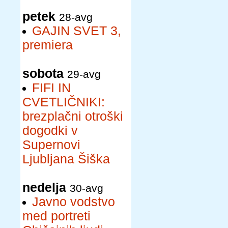
petek
28-avg
GAJIN SVET 3,
premiera
sobota
29-avg
FIFI IN
CVETLIČNIKI:
brezplačni otroški
dogodki v
Supernovi
Ljubljana Šiška
nedelja
30-avg
Javno vodstvo
med portreti