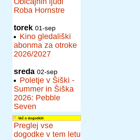
Običajnih ljudi
Roba Hornstre
torek
01-sep
Kino gledališki
abonma za otroke
2026/2027
sreda
02-sep
Poletje v Šiški -
Summer in Šiška
2026: Pebble
Seven
Več o dogodkih
Preglej vse
dogodke v tem letu