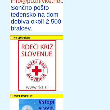
info@pozitivke.net
.
Sončno pošto
tedensko na dom
dobiva okoli 2.500
bralcev.
Ne spreglejte
SVET POEZIJE