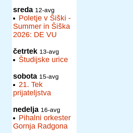
sreda
12-avg
Poletje v Šiški -
Summer in Šiška
2026: DE VU
četrtek
13-avg
Študijske urice
sobota
15-avg
21. Tek
prijateljstva
nedelja
16-avg
Pihalni orkester
Gornja Radgona