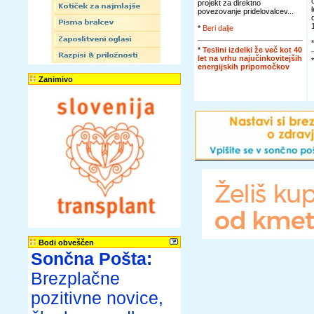
projekt za direktno
povezovanje pridelovalcev...
*
Beri dalje
*
Teslini izdelki že več kot 40
let na vrhu najučinkovitejših
energijskih pripomočkov
Zanimivo
Bodi obveščen
Sončna Pošta:
Brezplačne
pozitivne novice,