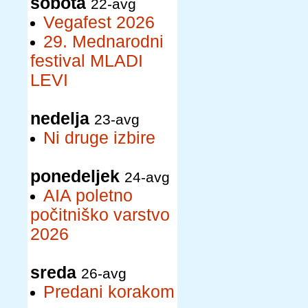
sobota
22-avg
Vegafest 2026
29. Mednarodni
festival MLADI
LEVI
nedelja
23-avg
Ni druge izbire
ponedeljek
24-avg
AIA poletno
počitniško varstvo
2026
sreda
26-avg
Predani korakom