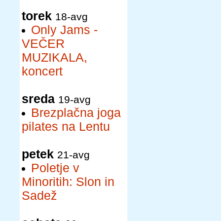
torek
18-avg
Only Jams -
VEČER
MUZIKALA,
koncert
sreda
19-avg
Brezplačna joga
pilates na Lentu
petek
21-avg
Poletje v
Minoritih: Slon in
Sadež