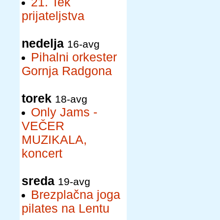
21. Tek
prijateljstva
nedelja
16-avg
Pihalni orkester
Gornja Radgona
torek
18-avg
Only Jams -
VEČER
MUZIKALA,
koncert
sreda
19-avg
Brezplačna joga
pilates na Lentu