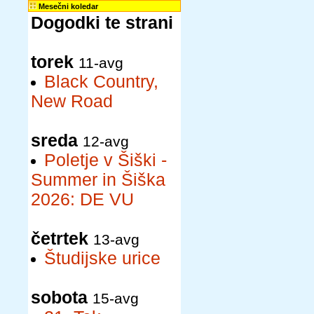
Mesečni koledar
Dogodki te strani
torek
11-avg
Black Country,
New Road
sreda
12-avg
Poletje v Šiški -
Summer in Šiška
2026: DE VU
četrtek
13-avg
Študijske urice
sobota
15-avg