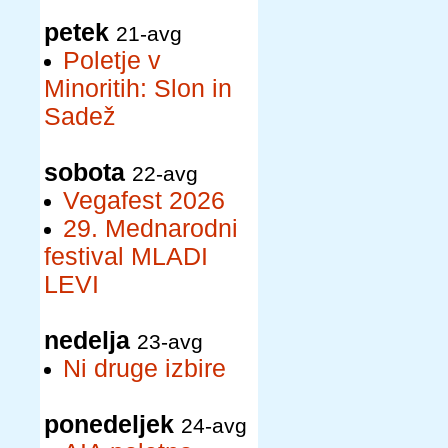
petek
21-avg
Poletje v
Minoritih: Slon in
Sadež
sobota
22-avg
Vegafest 2026
29. Mednarodni
festival MLADI
LEVI
nedelja
23-avg
Ni druge izbire
ponedeljek
24-avg