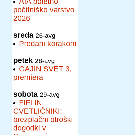
AIA poletno
počitniško varstvo
2026
sreda
26-avg
Predani korakom
petek
28-avg
GAJIN SVET 3,
premiera
sobota
29-avg
FIFI IN
CVETLIČNIKI:
brezplačni otroški
dogodki v