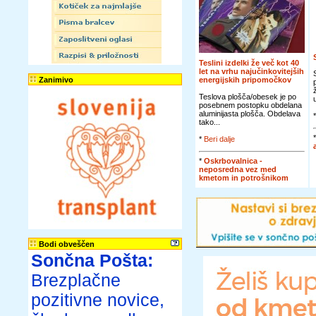
Teslini izdelki že več kot 40
let na vrhu najučinkovitejših
Zanimivo
energijskih pripomočkov
Teslova plošča/obesek je po
posebnem postopku obdelana
aluminijasta plošča. Obdelava
tako...
*
Beri dalje
*
Oskrbovalnica -
neposredna vez med
kmetom in potrošnikom
Bodi obveščen
Sončna Pošta:
Brezplačne
pozitivne novice,