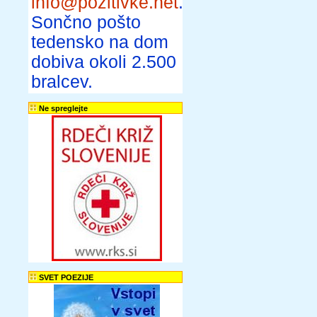
info@pozitivke.net
.
Sončno pošto
tedensko na dom
dobiva okoli 2.500
bralcev.
Ne spreglejte
SVET POEZIJE