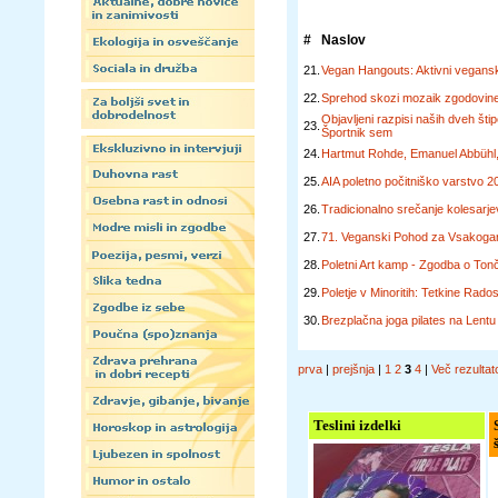
#
Naslov
21.
Vegan Hangouts: Aktivni veganski 
22.
Sprehod skozi mozaik zgodovin
Objavljeni razpisi naših dveh šti
23.
Športnik sem
24.
Hartmut Rohde, Emanuel Abbühl,
25.
AIA poletno počitniško varstvo 2
26.
Tradicionalno srečanje kolesarj
27.
71. Veganski Pohod za Vsakogar 
28.
Poletni Art kamp - Zgodba o Ton
29.
Poletje v Minoritih: Tetkine Rados
30.
Brezplačna joga pilates na Lentu
prva
|
prejšnja
|
1
2
3
4
|
Več rezultat
Teslini izdelki