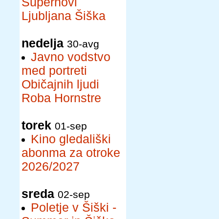
Supernovi
Ljubljana Šiška
nedelja
30-avg
Javno vodstvo
med portreti
Običajnih ljudi
Roba Hornstre
torek
01-sep
Kino gledališki
abonma za otroke
2026/2027
sreda
02-sep
Poletje v Šiški -