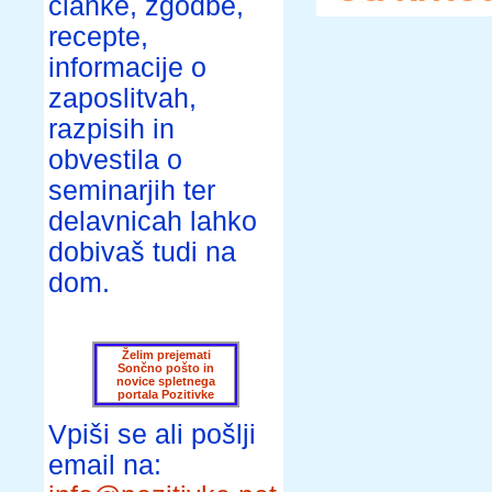
članke, zgodbe,
recepte,
informacije o
zaposlitvah,
razpisih in
obvestila o
seminarjih ter
delavnicah lahko
dobivaš tudi na
dom.
Želim prejemati
Sončno pošto in
novice spletnega
portala Pozitivke
Vpiši se ali pošlji
email na: