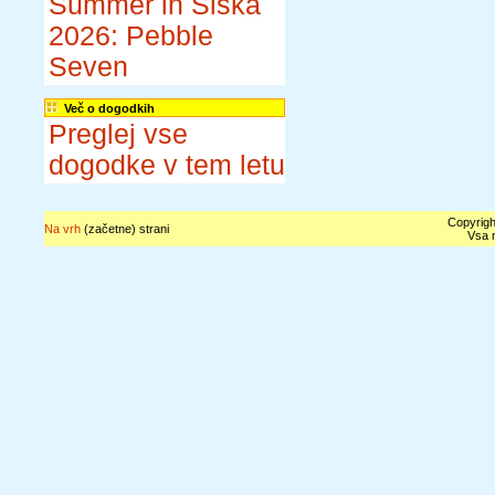
Summer in Šiška
2026: Pebble
Seven
Več o dogodkih
Preglej vse
dogodke v tem letu
Copyrigh
Na vrh
(začetne) strani
Vsa n