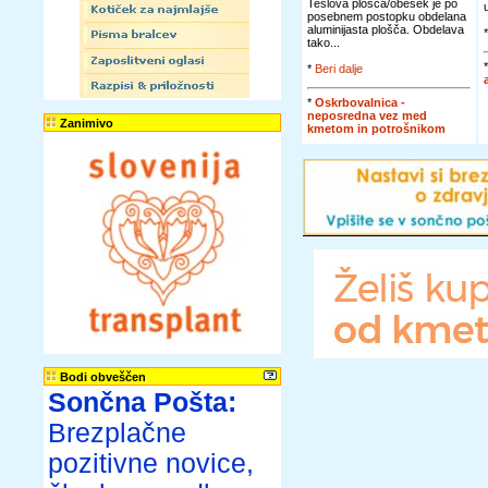
Teslova plošča/obesek je po
posebnem postopku obdelana
aluminijasta plošča. Obdelava
tako...
*
Beri dalje
*
Oskrbovalnica -
neposredna vez med
Zanimivo
kmetom in potrošnikom
Bodi obveščen
Sončna Pošta:
Brezplačne
pozitivne novice,