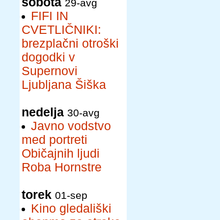
sobota
29-avg
FIFI IN
CVETLIČNIKI:
brezplačni otroški
dogodki v
Supernovi
Ljubljana Šiška
nedelja
30-avg
Javno vodstvo
med portreti
Običajnih ljudi
Roba Hornstre
torek
01-sep
Kino gledališki