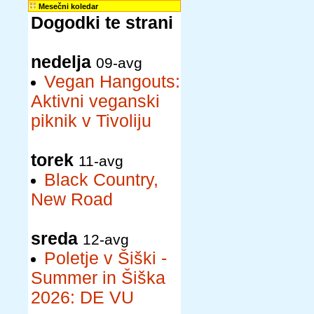
Mesečni koledar
Dogodki te strani
nedelja
09-avg
Vegan Hangouts:
Aktivni veganski
piknik v Tivoliju
torek
11-avg
Black Country,
New Road
sreda
12-avg
Poletje v Šiški -
Summer in Šiška
2026: DE VU