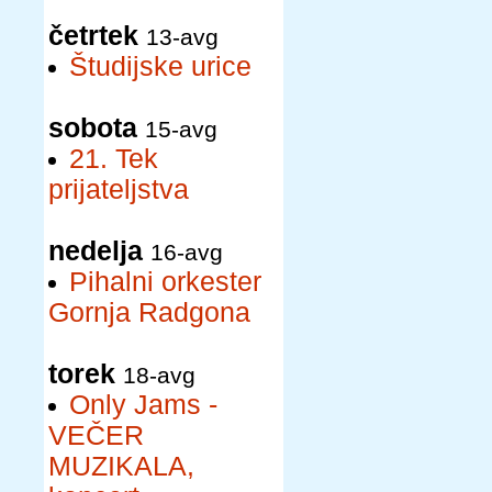
četrtek
13-avg
Študijske urice
sobota
15-avg
21. Tek
prijateljstva
nedelja
16-avg
Pihalni orkester
Gornja Radgona
torek
18-avg
Only Jams -
VEČER
MUZIKALA,