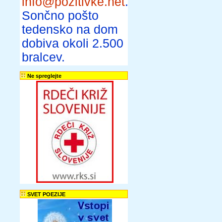
info@pozitivke.net
.
Sončno pošto
tedensko na dom
dobiva okoli 2.500
bralcev.
Ne spreglejte
SVET POEZIJE