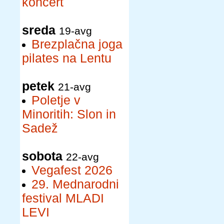
koncert
sreda
19-avg
Brezplačna joga
pilates na Lentu
petek
21-avg
Poletje v
Minoritih: Slon in
Sadež
sobota
22-avg
Vegafest 2026
29. Mednarodni
festival MLADI
LEVI