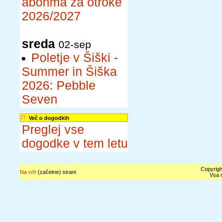
abonma za otroke
2026/2027
sreda
02-sep
Poletje v Šiški -
Summer in Šiška
2026: Pebble
Seven
Več o dogodkih
Preglej vse
dogodke v tem letu
Copyrigh
Na vrh
(začetne) strani
Vsa n