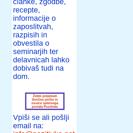
članke, zgodbe,
recepte,
informacije o
zaposlitvah,
razpisih in
obvestila o
seminarjih ter
delavnicah lahko
dobivaš tudi na
dom.
Želim prejemati
Sončno pošto in
novice spletnega
portala Pozitivke
Vpiši se ali pošlji
email na: