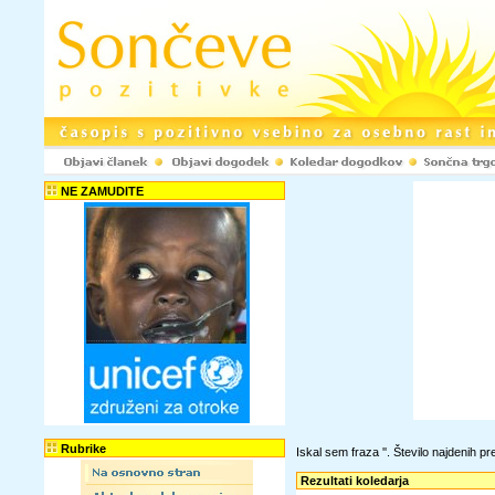
NE ZAMUDITE
Rubrike
Iskal sem fraza '
'. Število najdenih 
Rezultati koledarja