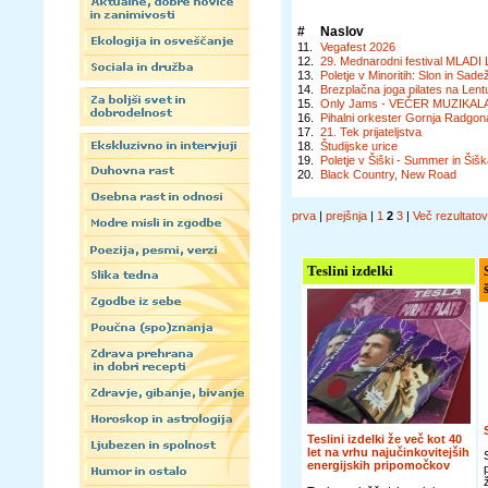
#
Naslov
11.
Vegafest 2026
12.
29. Mednarodni festival MLADI 
13.
Poletje v Minoritih: Slon in Sade
14.
Brezplačna joga pilates na Lent
15.
Only Jams - VEČER MUZIKALA
16.
Pihalni orkester Gornja Radgon
17.
21. Tek prijateljstva
18.
Študijske urice
19.
Poletje v Šiški - Summer in Ši
20.
Black Country, New Road
prva
|
prejšnja
|
1
2
3
|
Več rezultato
Teslini izdelki
Teslini izdelki že več kot 40
let na vrhu najučinkovitejših
energijskih pripomočkov