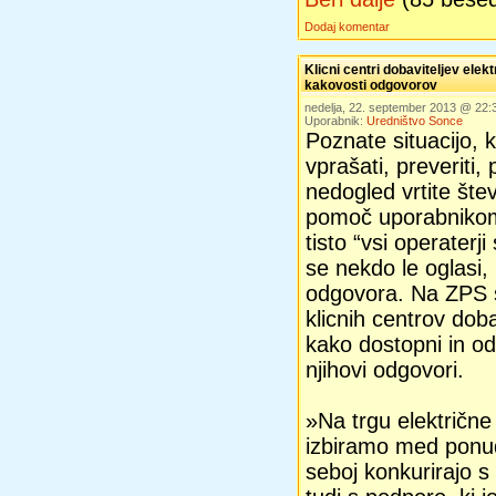
Dodaj komentar
Klicni centri dobaviteljev elekt
kakovosti odgovorov
nedelja, 22. september 2013 @ 22
Uporabnik:
Uredništvo Sonce
Poznate situacijo, k
vprašati, preveriti,
nedogled vrtite štev
pomoč uporabnikom
tisto “vsi operaterj
se nekdo le oglasi
odgovora. Na ZPS so
klicnih centrov doba
kako dostopni in od
njihovi odgovori.
»Na trgu električne
izbiramo med ponud
seboj konkurirajo s