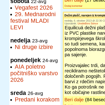
Beri dalje
(27 bese
sobota
22-avg
Vegafest 2026
Dodaj komentar
29. Mednarodni
Dežni plašč, narejen iz krompi
festival MLADI
nedelja, 6. oktober 2013 @ 22:30 
Uporabnik:
Uredništvo Sonce
LEVI
Equilicuá dežni pla
iz PVC plastike nar
krompirjevega škro
nedelja
23-avg
so tudi semena, kar
Ni druge izbire
popolnoma biorazgr
pa sajenje.
ponedeljek
24-avg
Proizvajalec trdi, d
AIA poletno
recikliramo nešteto
počitniško varstvo
določenih pogojih. P
2026
barvi z rdečim nap
Ko ga potrošnik ne 
sreda
kot običajne rastlin
26-avg
Predani korakom
Beri dalje
(84 bese