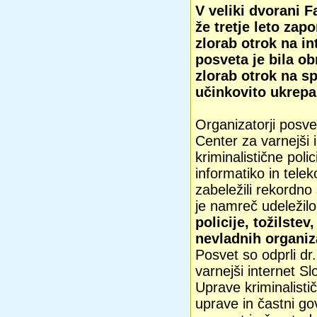
V veliki dvorani F
že tretje leto zap
zlorab otrok na in
posveta je bila o
zlorab otrok na sp
učinkovito ukrepa
Organizatorji posve
Center za varnejši 
kriminalistične pol
informatiko in tele
zabeležili rekordno
je namreč udeležil
policije, tožilstev
nevladnih organiza
Posvet so odprli dr
varnejši internet Sl
Uprave kriminalistič
uprave in častni go