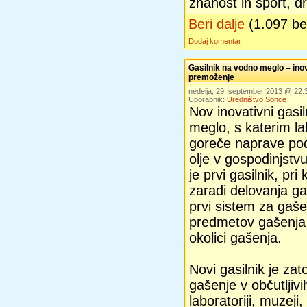
znanost in šport, dr
Beri dalje
(1.097 b
Dodaj komentar
Gasilnik na vodno meglo – inova
premoženje
nedelja, 29. september 2013 @ 22
Uporabnik:
Uredništvo Sonce
Nov inovativni gasi
meglo, s katerim l
goreče naprave pod
olje v gospodinjstvu 
je prvi gasilnik, p
zaradi delovanja ga
prvi sistem za gaše
predmetov gašenja
okolici gašenja.
Novi gasilnik je za
gašenje v občutljivi
laboratoriji, muzeji