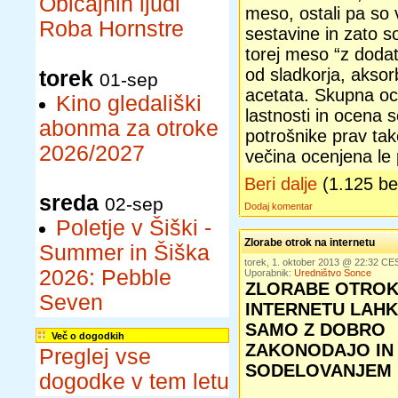
Običajnih ljudi
meso, ostali pa so
Roba Hornstre
sestavine in zato 
torej meso “z dodat
od sladkorja, aksor
torek
01-sep
acetata. Skupna o
Kino gledališki
lastnosti in ocena s
abonma za otroke
potrošnike prav tako
2026/2027
večina ocenjena le
Beri dalje
(1.125 b
sreda
02-sep
Dodaj komentar
Poletje v Šiški -
Zlorabe otrok na internetu
Summer in Šiška
torek, 1. oktober 2013 @ 22:32 CE
2026: Pebble
Uporabnik:
Uredništvo Sonce
ZLORABE OTROK
Seven
INTERNETU LAH
SAMO Z DOBRO
Več o dogodkih
ZAKONODAJO IN
Preglej vse
SODELOVANJEM
dogodke v tem letu