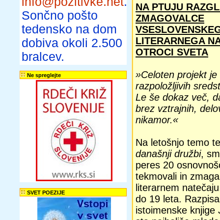
info@pozitivke.net
.
NA PTUJU RAZGL
Sončno pošto
ZMAGOVALCE
tedensko na dom
VSESLOVENSKE
LITERARNEGA N
dobiva okoli 2.500
OTROCI SVETA
bralcev.
»Celoten projekt je
Ne spreglejte
razpoložljivih sreds
Le še dokaz več, da
brez vztrajnih, delo
nikamor.«
Na letošnjo temo t
današnji družbi
, sm
peres 20 osnovnošol
tekmovali in zmaga
literarnem nateča
SVET POEZIJE
do 19 leta. Razpisali
istoimenske knjige 