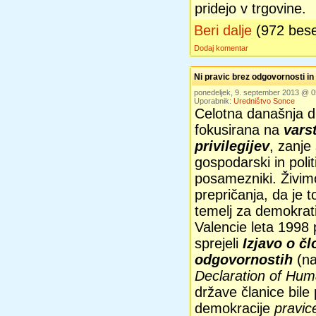
pridejo v trgovine.
Beri dalje
(972 bes
Dodaj komentar
Ni pravic brez odgovornosti in
ponedeljek, 9. september 2013 @ 
Uporabnik:
Uredništvo Sonce
Celotna današnja d
fokusirana na
vars
privilegijev
, zanje
gospodarski in polit
posamezniki. Živim
prepričanja, da je 
temelj za demokrat
Valencie leta 1998 
sprejeli
Izjavo o čl
odgovornostih
(na
Declaration of Hum
države članice bile 
demokracije
pravic