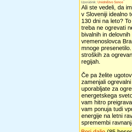
Uporabnik:
Uredništvo Sonce
Ali ste vedeli, da 
v Sloveniji idealno
130 dni na leto? To 
treba ne ogrevati ne
bivalnih in delovnih
vremenoslovca Bra
mnoge presenetilo.
stroških za ogrevan
regijah.
Če pa želite ugotovi
zamenjali ogrevalni
uporabljate za ogre
energetskega svet
vam hitro preigravan
vam ponuja tudi vp
energije na letni ra
spremembi ravnanja,
Beri dalje
(85 bese