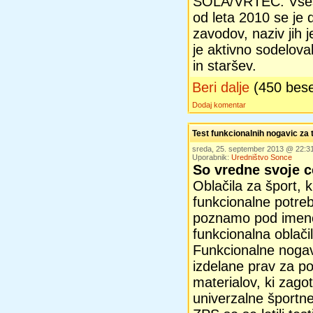
ŠOLA/VRTEC. Vsesl
od leta 2010 se je 
zavodov, naziv jih 
je aktivno sodelova
in staršev.
Beri dalje
(450 bes
Dodaj komentar
Test funkcionalnih nogavic za 
sreda, 25. september 2013 @ 22:
Uporabnik:
Uredništvo Sonce
So vredne svoje 
Oblačila za šport, 
funkcionalne potreb
poznamo pod ime
funkcionalna oblačil
Funkcionalne nogavic
izdelane prav za po
materialov, ki zagot
univerzalne športne