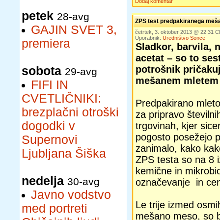
Dodaj komentar
petek
28-avg
ZPS test predpakiranega meš
GAJIN SVET 3,
četrtek, 3. oktober 2013 @ 22:31 
Uporabnik:
Uredništvo Sonce
premiera
Sladkor, barvila, n
acetat – so to sest
potrošnik pričaku
sobota
29-avg
mešanem mletem
FIFI IN
CVETLIČNIKI:
Predpakirano mlet
brezplačni otroški
za pripravo številnih
dogodki v
trgovinah, kjer sice
pogosto posežejo p
Supernovi
zanimalo, kako kak
Ljubljana Šiška
ZPS testa so na 8 iz
kemične in mikrobio
nedelja
30-avg
označevanje in cene
Javno vodstvo
Le trije izmed osmi
med portreti
mešano meso, so bi