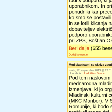
tudi s podporo, ki j
uporabnikom. In pr
ponudniki kar precej
ko smo se postavili
in se lotili klicanja
dobaviteljev elektr
podporo uporabniko
pri ZPS, Boštjan O
Beri dalje
(655 bes
Dodaj komentar
Med platnicami se skriva zgo
torek, 17. september 2013 @ 22:3
Uporabnik:
Uredništvo Sonce
Pod tem naslovom 
mednarodna mladi
izmenjava, ki jo org
Mladinski kulturni 
(MKC Maribor). V Sl
Romunije, ki bodo s