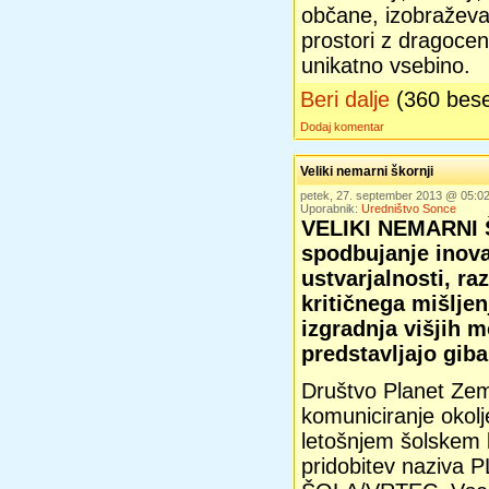
občane, izobraževaln
prostori z dragocen
unikatno vsebino.
Beri dalje
(360 bes
Dodaj komentar
Veliki nemarni škornji
petek, 27. september 2013 @ 05:
Uporabnik:
Uredništvo Sonce
VELIKI NEMARNI 
spodbujanje inova
ustvarjalnosti, ra
kritičnega mišljen
izgradnja višjih m
predstavljajo giba
Društvo Planet Zem
komuniciranje okolj
letošnjem šolskem l
pridobitev naziv