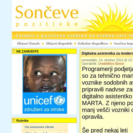
NE ZAMUDITE
Digitalna asistentka za moder
ponedeljek, 14. oktober 2013 @ 2
Uporabnik:
Uredništvo Sonce
Programerji podjet
so za tehnično ma
voznike sodobnih a
pripravili nadvse z
digitalno asistentk
MARTA. Z njeno pom
manj vešči vozniki
opravila.
Rubrike
Še pred nekaj leti