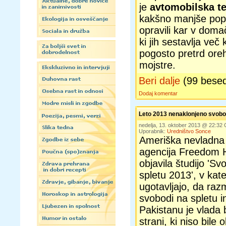
je
avtomobilska t
kakšno manjše popr
opravili kar v domač
ki jih sestavlja več
pogosto pretrd ore
mojstre.
Beri dalje
(99 bese
Dodaj komentar
Leto 2013 nenaklonjeno svobo
nedelja, 13. oktober 2013 @ 22:32
Uporabnik:
Uredništvo Sonce
Ameriška nevladna
agencija Freedom 
objavila študijo 'S
spletu 2013', v kat
ugotavljajo, da raz
svobodi na spletu in
Pakistanu je vlada b
strani, ki niso bile