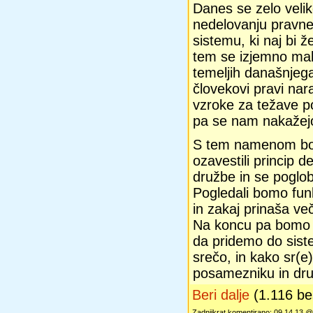
Danes se zelo velik
nedelovanju pravne
sistemu, ki naj bi ž
tem se izjemno mal
temeljih današnjeg
človekovi pravi na
vzroke za težave p
pa se nam nakažejo 
S tem namenom bom
ozavestili princip d
družbe in se poglob
Pogledali bomo fun
in zakaj prinaša več
Na koncu pa bomo n
da pridemo do sist
srečo, in kako sr(
posamezniku in dru
Beri dalje
(1.116 b
Zadnjikrat komentirano: 09.14.13 