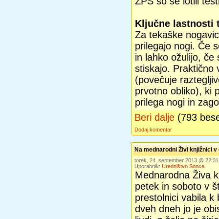
ZPS so se lotili test
Ključne lastnosti
Za tekaške nogavi
prilegajo nogi. Če s
in lahko ožulijo, č
stiskajo. Praktično
(povečuje raztegljiv
prvotno obliko), ki
prilega nogi in zago
Beri dalje
(793 bes
Dodaj komentar
Na mednarodni Živi knjižnici v
torek, 24. september 2013 @ 22:3
Uporabnik:
Uredništvo Sonce
Mednarodna Živa knj
petek in soboto v št
prestolnici vabila k
dveh dneh jo je obi