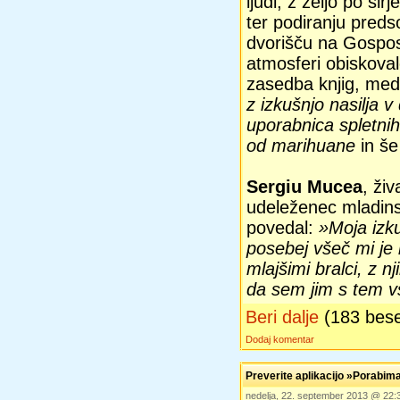
ljudi, z željo po ši
ter podiranju preds
dvorišču na Gosposki
atmosferi obiskova
zasedba knjig, med 
z izkušnjo nasilja v 
uporabnica spletnih
od marihuane
in še
Sergiu Mucea
, živ
udeleženec mladinsk
povedal:
»Moja izku
posebej všeč mi je 
mlajšimi bralci, z n
da sem jim s tem vs
Beri dalje
(183 bes
Dodaj komentar
Preverite aplikacijo »Porabima
nedelja, 22. september 2013 @ 22