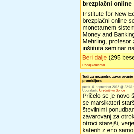
brezplačni online
Institute for New 
brezplačni online 
monetarnem sistem
Money and Banking, 
Mehrling, profesor
inštituta seminar n
Beri dalje
(295 bes
Dodaj komentar
Tudi za nezgodno zavarovanje 
premišljeno
petek, 6. september 2013 @ 22:31
Uporabnik:
Uredništvo Sonce
Pričelo se je novo š
se marsikateri star
številnimi ponudba
zavarovanj za otro
otroci starejši, ver
katerih z eno samo k