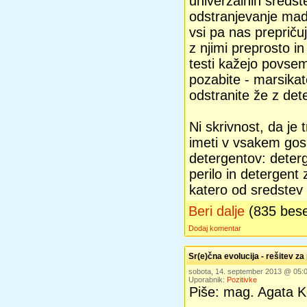
univerzalnih sredst
odstranjevanje mad
vsi pa nas prepriču
z njimi preprosto i
testi kažejo povsem
pozabite - marsikat
odstranite že z dete
Ni skrivnost, da je t
imeti v vsakem gosp
detergentov: deterg
perilo in detergent 
katero od sredstev
Beri dalje
(835 bes
Dodaj komentar
Sr(e)čna evolucija - rešitev z
sobota, 14. september 2013 @ 05
Uporabnik:
Pozitivke
Piše: mag. Agata Ko