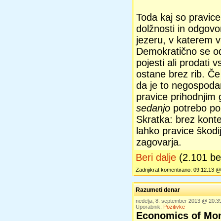
Toda kaj so pravice
dolžnosti in odgov
jezeru, v katerem v
Demokratično se o
pojesti ali prodati v
ostane brez rib. Če 
da je to negospoda
pravice prihodnjim 
sedanjo
potrebo po
Skratka: brez konte
lahko pravice škodijo
zagovarja.
Beri dalje
(2.101 b
Zadnjikrat komentirano: 09.12.13 @
Razumeti denar
nedelja, 8. september 2013 @ 20:
Uporabnik:
Pozitivke
Economics of Mon