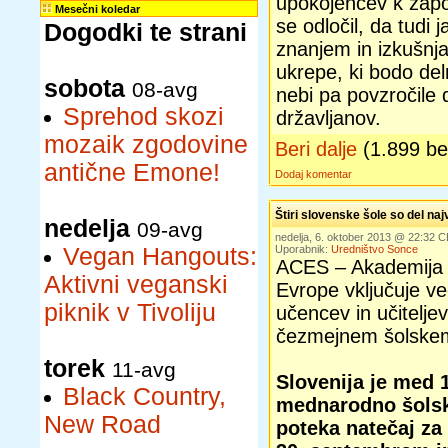
upokojencev k zapo
Mesečni koledar
se odločil, da tudi
Dogodki te strani
znanjem in izkušnj
ukrepe, ki bodo del
sobota
08-avg
nebi pa povzročile 
Sprehod skozi
državljanov.
mozaik zgodovine
Beri dalje
(1.899 b
antične Emone!
Dodaj komentar
Štiri slovenske šole so del na
nedelja
09-avg
nedelja, 6. oktober 2013 @ 22:32 
Vegan Hangouts:
Uporabnik:
Uredništvo Sonce
ACES – Akademija š
Aktivni veganski
Evrope vključuje ve
piknik v Tivoliju
učencev in učitelje
čezmejnem šolske
torek
11-avg
Slovenija je med 
Black Country,
mednarodno šolsk
New Road
poteka natečaj za