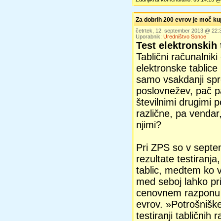
Za dobrih 200 evrov je moč kup
četrtek, 12. september 2013 @ 22
Uporabnik:
Uredništvo Sonce
Test elektronskih 
Tablični računalnik
elektronske tablice
samo vsakdanji spr
poslovnežev, pač pa
številnimi drugimi 
različne, pa vendar,
njimi?
Pri ZPS so v septemb
rezultate testiranja
tablic, medtem ko 
med seboj lahko pr
cenovnem razponu 
evrov. »Potrošnišk
testiranji tabličnih