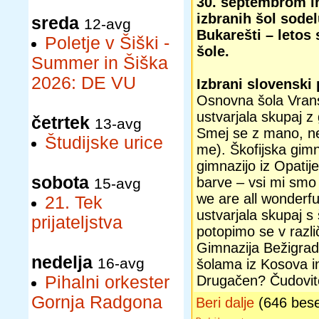
30. septembrom in
izbranih šol sode
sreda
12-avg
Bukarešti – letos 
Poletje v Šiški -
šole.
Summer in Šiška
2026: DE VU
Izbrani slovenski 
Osnovna šola Vrans
ustvarjala skupaj z
četrtek
13-avg
Smej se z mano, ne
Študijske urice
me). Škofijska gimn
gimnazijo iz Opati
sobota
barve – vsi mi smo 
15-avg
we are all wonderfu
21. Tek
ustvarjala skupaj s
prijateljstva
potopimo se v različ
Gimnazija Bežigrad
nedelja
16-avg
šolama iz Kosova i
Pihalni orkester
Drugačen? Čudovito
Gornja Radgona
Beri dalje
(646 bes