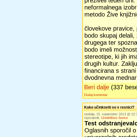
preživeli teden dni
neformalnega izobr
metodo Žive knjižni
človekove pravice, 
bodo skupaj delali, ž
drugega ter spoznav
bodo imeli možnost 
stereotipe, ki jih i
drugih kultur. Zakl
financirana s strani
dvodnevna mednaro
Beri dalje
(337 bes
Dodaj komentar
Kako učinkoviti so v resnici?
nedelja, 15. september 2013 @ 22
Uporabnik:
Uredništvo Sonce
Test odstranjeva
Oglasnih sporočil o 