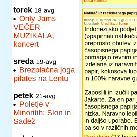
Dodaj komentar
torek
18-avg
Natikači iz recikliranega papir
Only Jams -
nedelja, 6. oktober 2013 @ 22:31 
Uporabnik:
Uredništvo Sonce
VEČER
Indonezijsko podje
MUZIKALA,
(»papirnati natikači
preprosto obutev iz
koncert
časopisnega papir
pomagajo revnim in
sreda
19-avg
izdelane iz naravni
Brezplačna joga
papir, kokosova lu
pilates na Lentu
in 100% naravne g
Zaposlili in izučili 
petek
21-avg
Jakarte. Za en par 
Poletje v
časopisnega papirja
Minoritih: Slon in
nizka. Naravno lep
Sadež
in daljšo uporabo. 
pa so v različnih mo