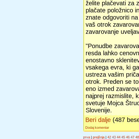
želite plačevati za 
plačate položnico i
znate odgovoriti na
vaš otrok zavarovan
zavarovanje uveljav
"Ponudbe zavaroval
resda lahko cenov
enostavno sklenite
vsakega evra, ki ga
ustreza vašim prič
otrok. Preden se to
eno izmed zavarovan
najprej razmislite, 
svetuje Mojca Štruc
Slovenije.
Beri dalje
(487 bes
Dodaj komentar
prva
|
prejšnja
|
42
43
44
45
46
47
48