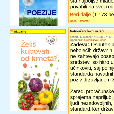
sta najboljše mlade 
povabili na svoj rod
Beri dalje
(1.173 b
Dodaj komentar
Neboleči državni ukrepi
Aktualno
nedelja, 6. oktober 2013 @ 22:35 
Uporabnik:
Uredništvo Sonce
Zadeva:
Osnutek p
nebolečih državnih
ne zahtevajo poseb
sredstev, so hitro ur
učinkoviti, saj poln
standarda navadnih
poziv državljanom S
Zaradi proračunske
sprejema nepriljubl
ljudi nezadovoljnih,
standard.Ker držav