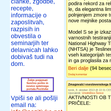
članke, zgodbe,
podira rekord za r
recepte,
le, da elegantna li
informacije o
polnjenjem zmore t
nove mejnike postav
zaposlitvah,
razpisih in
Model S se je izk
obvestila o
varnostnih testiran
seminarjih ter
National Highway Tr
(NHTSA) je Teslin
delavnicah lahko
vseh kategorijah te
dobivaš tudi na
in ga proglasila za
dom.
Beri dalje
(94 bese
Dodaj komentar
Želim prejemati
Sončno pošto in
Zmagovalci vseslovenskega lit
novice spletnega
portala Pozitivke
torek, 8. oktober 2013 @ 22:31 CE
Uporabnik:
Uredništvo Sonce
Vpiši se ali pošlji
AKTIVNOSTI OB 
PRIČELE:
email na: