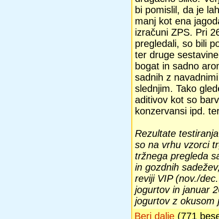
bi pomislil, da je l
manj kot ena jagoda
izračuni ZPS. Pri 26
pregledali, so bili p
ter druge sestavine,
bogat in sadno aro
sadnih z navadnimi 
slednjim. Tako gled
aditivov kot so barv
konzervansi ipd. te
Rezultate testiranja
so na vrhu vzorci t
tržnega pregleda s
in gozdnih sadežev
reviji VIP (nov./de
jogurtov in januar 
jogurtov z okusom 
Beri dalje
(771 bes