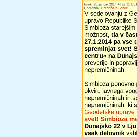
torek, 28. januar 2014 @ 22:31 CE
Uporabnik:
Uredništvo Sonce
V sodelovanju z G
upravo Republike S
Simbioza starejšim
možnost,
da v čas
27.1.2014 pa vse 
spreminjat svet!
centru« na Dunajsk
preverijo in popravi
nepremičninah.
Simbioza ponovno 
okviru javnega vpo
nepremičninah in s
nepremičninah, ki 
Geodetske uprave
svet! Simbioza me
Dunajsko 22 v Ljub
vsak delovnik
vablj