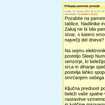
Prihajajo pametne postelje
sreda, 22. januar 2014 @ 22:31 CE
Uporabnik:
Uredništvo Sonce
Pozabite na pametn
tablice, hladilnike 
Zakaj ne bi bila pa
stvar, s katero smo
največji del dneva?
Na sejmu elektroni
posteljo Sleep Num
senzorje, ki beležij
srca in dihanje spe
postelja lahko spo
smrčanjem vašega 
Ključna prednost pos
beleži vaše spalne 
nastavitve vzmetnic
in količine mirovanj