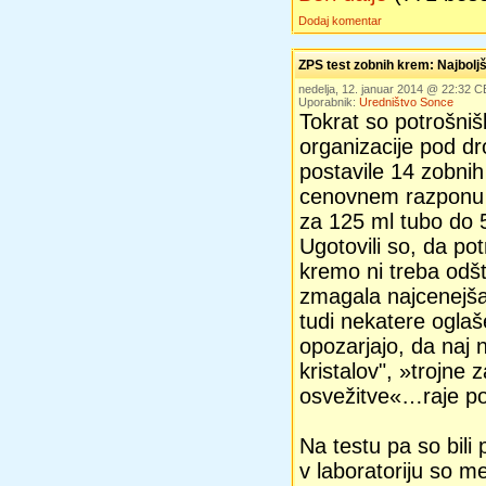
Dodaj komentar
ZPS test zobnih krem: Najboljš
nedelja, 12. januar 2014 @ 22:32 
Uporabnik:
Uredništvo Sonce
Tokrat so potrošniš
organizacije pod d
postavile 14 zobnih
cenovnem razponu 
za 125 ml tubo do 
Ugotovili so, da p
kremo ni treba odšte
zmagala najcenejša 
tudi nekatere oglaš
opozarjajo, da naj 
kristalov", »trojne 
osvežitve«…raje po
Na testu pa so bili 
v laboratoriju so me