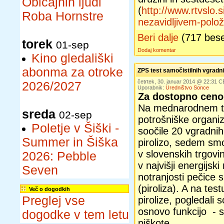
Običajnih ljudi
(
http://www.rtvslo.s
Roba Hornstre
nezavidljivem-polo
Beri dalje
(717 bes
torek
01-sep
Dodaj komentar
Kino gledališki
abonma za otroke
ZPS test samočistilnih vgradn
četrtek, 30. januar 2014 @ 22:31 
2026/2027
Uporabnik:
Uredništvo Sonce
Za dostopno ceno
Na mednarodnem t
sreda
02-sep
potrošniške organiz
Poletje v Šiški -
soočile 20 vgradnih
Summer in Šiška
pirolizo, sedem smo 
v slovenskih trgovi
2026: Pebble
v najvišji energijsk
Seven
notranjosti pečice
(piroliza). A na test
Več o dogodkih
Preglej vse
pirolize, pogledali 
osnovo funkcijo - s
dogodke v tem letu
piškote.