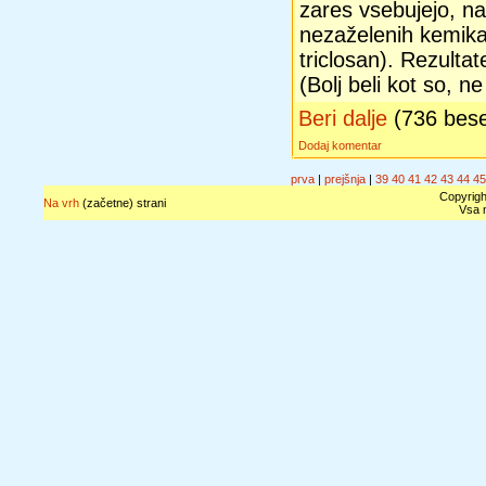
zares vsebujejo, na
nezaželenih kemikal
triclosan). Rezulta
(Bolj beli kot so, n
Beri dalje
(736 bes
Dodaj komentar
prva
|
prejšnja
|
39
40
41
42
43
44
45
Copyrigh
Na vrh
(začetne) strani
Vsa n