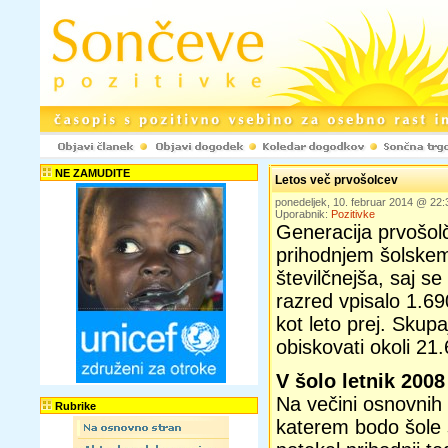
NE ZAMUDITE
Letos več prvošolcev
ponedeljek, 10. februar 2014 @ 22
Uporabnik:
Pozitivke
Generacija prvošol
prihodnjem šolskem
številčnejša, saj se
razred vpisalo 1.69
kot leto prej. Skupa
obiskovati okoli 21.
V šolo letnik 2008
Na večini osnovnih 
Rubrike
katerem bodo šole s