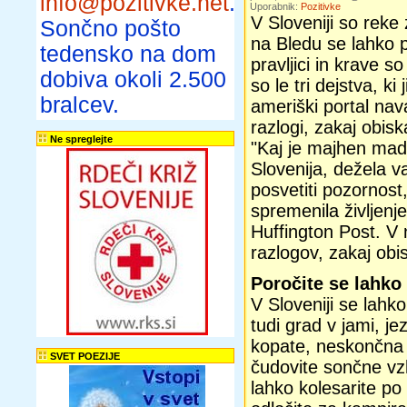
info@pozitivke.net
.
Uporabnik:
Pozitivke
V Sloveniji so reke
Sončno pošto
na Bledu se lahko p
tedensko na dom
pravljici in krave so
dobiva okoli 2.500
so le tri dejstva, ki 
bralcev.
ameriški portal na
razlogi, zakaj obisk
Ne spreglejte
"Kaj je majhen mad
Slovenija, dežela v
posvetiti pozornost
spremenila življenj
Huffington Post. V 
razlogov, zakaj obis
Poročite se lahko 
V Sloveniji se lahko
tudi grad v jami, je
kopate, neskončna p
SVET POEZIJE
čudovite sončne vz
lahko kolesarite po