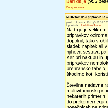
Beri dalje
(956 bes
Dodaj komentar
Multivitaminski pripravki: Kako
petek, 17. januar 2014 @ 22:32 CE
Uporabnik:
Uredništvo Sonce
Na trgu je veliko mu
pripravkov oziroma
dopolnil, tako v obl
sladek napitek ali v 
njihova sestava pa 
Ker pri nakupu in u
pripravkov nemalo
prehransko tabelo, 
škodimo kot koristi
Številne nedavne r
multivitaminski prip
nekaterih primerih 
do prekomernega už
nosečnicah na prim