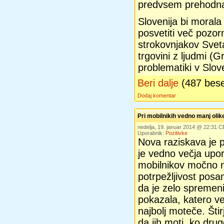
predvsem prehodna
Slovenija bi morala 
posvetiti več pozor
strokovnjakov Svet
trgovini z ljudmi (G
problematiki v Slove
Beri dalje
(487 bes
Dodaj komentar
Pri mobilnikih vedno manj olik
nedelja, 19. januar 2014 @ 22:31 
Uporabnik:
Pozitivke
Nova raziskava je 
je vedno večja upo
mobilnikov močno 
potrpežljivost posa
da je zelo spremeni
pokazala, katero ve
najbolj moteče. Štir
da jih moti, ko dru