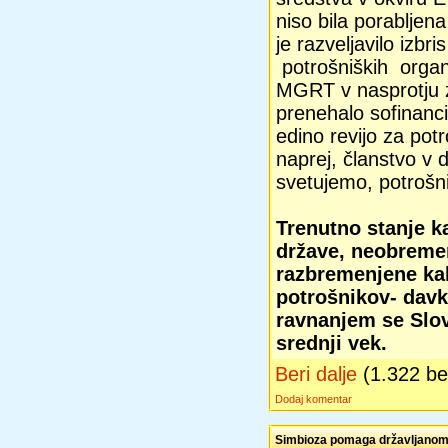
niso bila porablje
je razveljavilo izbr
potrošniških organ
MGRT v nasprotju 
prenehalo sofinanci
edino revijo za pot
naprej, članstvo v 
svetujemo, potrošni
Trenutno stanje k
države, neobreme
razbremenjene ka
potrošnikov- davk
ravnanjem se Slov
srednji vek.
Beri dalje
(1.322 b
Dodaj komentar
Simbioza pomaga državljanom 