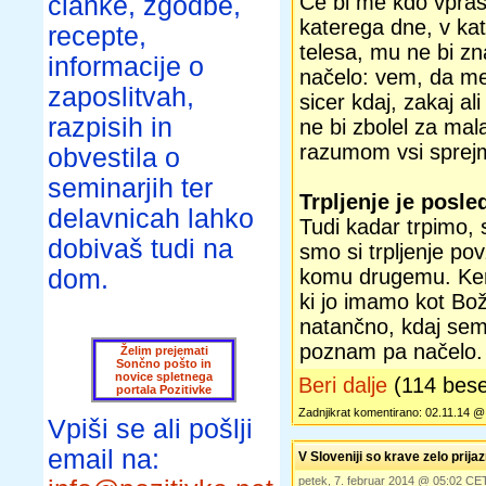
Če bi me kdo vpraša
članke, zgodbe,
katerega dne, v ka
recepte,
telesa, mu ne bi zn
informacije o
načelo: vem, da me
zaposlitvah,
sicer kdaj, zakaj al
razpisih in
ne bi zbolel za mala
razumom vsi spre
obvestila o
seminarjih ter
Trpljenje je posle
delavnicah lahko
Tudi kadar trpimo,
dobivaš tudi na
smo si trpljenje po
dom.
komu drugemu. Ker n
ki jo imamo kot Bož
natančno, kdaj sem 
poznam pa načelo.
Želim prejemati
Sončno pošto in
novice spletnega
Beri dalje
(114 bes
portala Pozitivke
Zadnjikrat komentirano: 02.11.14 
Vpiši se ali pošlji
email na:
V Sloveniji so krave zelo prija
petek, 7. februar 2014 @ 05:02 CE