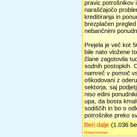
pravic potrošnikov 
naraščajočo proble
kreditiranja in pon
brezplačen pregled 
nebančnimi ponudni
Prejela je več kot 
bile nato vložene t
člane zagotovila tud
sodnih postopkih. 
namreč v pomoč vs
oškodovani z oderu
sektorja, saj podjetj
niso edini ponudnik
upa, da bosta kmalu
sodiščih in bo o odl
potrošnike preko sv
Beri dalje
(1.036 b
Dodaj komentar