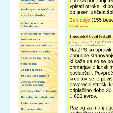
potekal prihodnji te
vpisati otroke, ki bo
bo jeseni začela šol
Beri dalje
(155 bes
Dodaj komentar
Stanovanjski krediti še dražji
petek, 7. februar 2014 @ 22:31 CE
Uporabnik:
Uredništvo Sonce
Na ZPS so opravili
ponudbe stanovanjs
ki kaže da so se po
primerjavi z lanski
poslabšali. Povpre
kreditov se je povi
povprečni stroški k
odplačilno dobo 20 
1.600 evrov.
Razlog za manj ugo