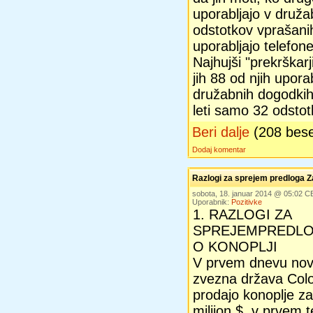
uporabljajo v druža
odstotkov vprašanih
uporabljajo telefon
Najhujši "prekrškarji
jih 88 od njih upora
družabnih dogodkih
leti samo 32 odstot
Beri dalje
(208 bes
Dodaj komentar
Razlogi za sprejem predloga Z
sobota, 18. januar 2014 @ 05:02 C
Uporabnik:
Pozitivke
1. RAZLOGI ZA
SPREJEM
PREDLO
O KONOPLJI
V prvem dnevu nove
zvezna država Col
prodajo konoplje za
milijon $, v prvem 