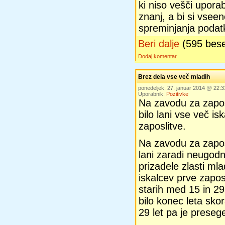
ki niso vešči upora
znanj, a bi si vsee
spreminjanja podat
Beri dalje
(595 bes
Dodaj komentar
Brez dela vse več mladih
ponedeljek, 27. januar 2014 @ 22:
Uporabnik:
Pozitivke
Na zavodu za zapos
bilo lani vse več is
zaposlitve.
Na zavodu za zapos
lani zaradi neugodn
prizadele zlasti m
iskalcev prve zapos
starih med 15 in 29 
bilo konec leta skor
29 let pa je preseg