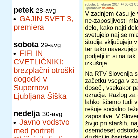
sobota, 1. februar 2014 @ 05:02 C
petek
Uporabnik:
dajana4
28-avg
V zadnjem času je 
GAJIN SVET 3,
ne-zaposljivosti mla
premiera
delo, kako najti del
svetujejo naj se ml
študija vključujejo 
sobota
29-avg
ter tako navezujejo 
FIFI IN
podjetji in si na tak
CVETLIČNIKI:
izkušnje.
brezplačni otroški
Na RTV Slovenija sv
dogodki v
začetku vsega v zas
Supernovi
doseči, vsekakor pa
ozračje. Razlog za 
Ljubljana Šiška
lahko iščemo tudi v 
rešuje socialno tež
nedelja
30-avg
zaposlitve. V Sloven
Javno vodstvo
živijo pri starših, 
med portreti
osemdeset odstotkov,
družini in šestdeset