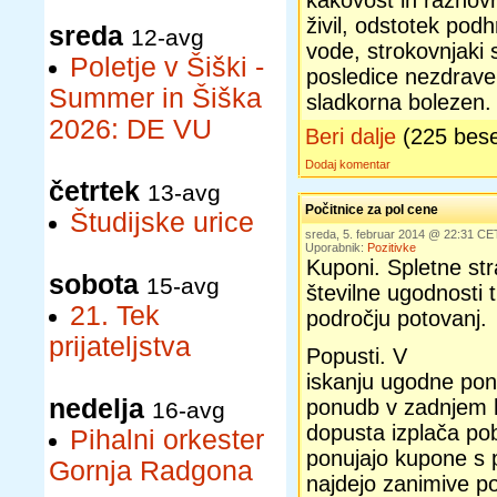
kakovost in raznovr
živil, odstotek pod
sreda
12-avg
vode, strokovnjaki 
Poletje v Šiški -
posledice nezdrave 
Summer in Šiška
sladkorna bolezen.
2026: DE VU
Beri dalje
(225 bes
Dodaj komentar
četrtek
13-avg
Počitnice za pol cene
Študijske urice
sreda, 5. februar 2014 @ 22:31 CE
Uporabnik:
Pozitivke
Kuponi. Spletne str
sobota
15-avg
številne ugodnosti 
21. Tek
področju potovanj.
prijateljstva
Popusti. V
iskanju ugodne pon
nedelja
ponudb v zadnjem hi
16-avg
dopusta izplača pob
Pihalni orkester
ponujajo kupone s 
Gornja Radgona
najdejo zanimive po