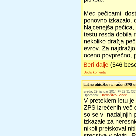
Med pečicami, dosto
ponovno izkazalo, 
Najcenejša pečica, 
testu resda dobila 
nekoliko dražja peč
evrov. Za najdražjo 
oceno povprečno, pa
Beri dalje
(546 bes
Dodaj komentar
Lažne obtožbe na račun ZPS e
sreda, 29. januar 2014 @ 22:31 CE
Uporabnik:
Uredništvo Sonce
V preteklem letu je
ZPS izrečenih več o
so se v nadaljnjih 
izkazale za neresn
nikoli preiskoval ni
sredstva v okviru 