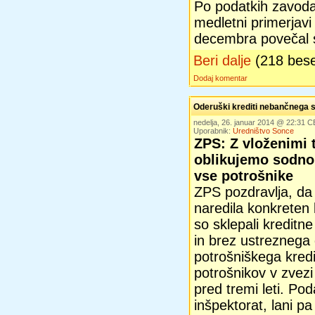
Po podatkih zavoda
medletni primerjavi
decembra povečal s
Beri dalje
(218 bes
Dodaj komentar
Oderuški krediti nebančnega s
nedelja, 26. januar 2014 @ 22:31 
Uporabnik:
Uredništvo Sonce
ZPS: Z vloženimi
oblikujemo sodno
vse potrošnike
ZPS pozdravlja, da
naredila konkreten
so sklepali kredit
in brez ustreznega 
potrošniškega kredi
potrošnikov v zvezi 
pred tremi leti. Pod
inšpektorat, lani 