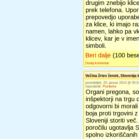
drugim znebijo klic
prek telefona. Upor
prepovedjo uporabe 
za klice, ki imajo r
namen, lahko pa vkl
klicev, kar je v ime
simboli.
Beri dalje
(100 bes
Dodaj komentar
Večina žrtev žensk, Slovenija
ponedeljek, 20. januar 2014 @ 05:
Uporabnik:
Pozitivke
Organi pregona, soc
inšpektorji na trgu 
odgovorni bi morali
boja proti trgovini z
Sloveniji storiti ve
poročilu ugotavlja 
spolno izkoriščanih