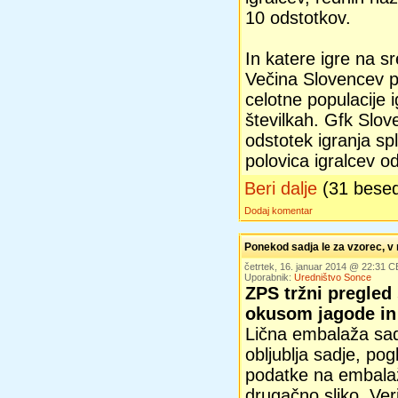
10 odstotkov.
In katere igre na s
Večina Slovencev pr
celotne populacije 
številkah. Gfk Slove
odstotek igranja spl
polovica igralcev o
Beri dalje
(31 bese
Dodaj komentar
Ponekod sadja le za vzorec, v
četrtek, 16. januar 2014 @ 22:31 
Uporabnik:
Uredništvo Sonce
ZPS tržni pregled
okusom jagode in
Lična embalaža sad
obljublja sadje, pog
podatke na embala
drugačno sliko. Ver