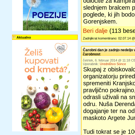
odločite za kampira
slednjem bralcem p
poglede, ki jih bodo
Gorenjskem.
Beri dalje
(113 bes
Aktualno
Zadnjikrat komentirano: 02.07.14 @ 
Čarobni dan je zadnjo nedeljo 
čarobnost
četrtek, 6. februar 2014 @ 11:18 C
Uporabnik:
Uredništvo Sonce
Skupaj z obiskovalci
organizatorju prire
spremeniti Kranjsk
pravljično pokrajino,
odrasli uživali na 
odru. Nuša Derenda
dogajanje ter na od
maskoto Argete Jun
Tudi tokrat se je 1