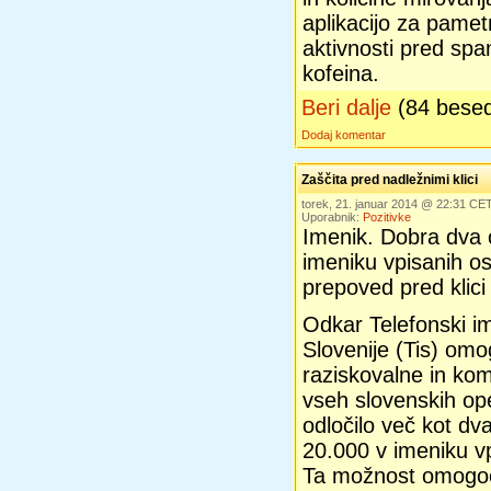
aplikacijo za pamet
aktivnosti pred spa
kofeina.
Beri dalje
(84 bese
Dodaj komentar
Zaščita pred nadležnimi klici
torek, 21. januar 2014 @ 22:31 CE
Uporabnik:
Pozitivke
Imenik. Dobra dva 
imeniku vpisanih os
prepoved pred klici
Odkar Telefonski i
Slovenije (Tis) omo
raziskovalne in ko
vseh slovenskih ope
odločilo več kot dv
20.000 v imeniku vp
Ta možnost omogoč