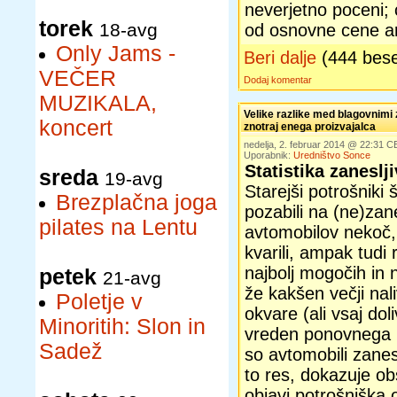
neverjetno poceni; 
torek
18-avg
od osnovne cene a
Only Jams -
Beri dalje
(444 bes
VEČER
Dodaj komentar
MUZIKALA,
Velike razlike med blagovnimi
koncert
znotraj enega proizvajalca
nedelja, 2. februar 2014 @ 22:31 C
Uporabnik:
Uredništvo Sonce
Statistika zaneslj
sreda
19-avg
Starejši potrošniki 
Brezplačna joga
pozabili na (ne)zane
pilates na Lentu
avtomobilov nekoč, 
kvarili, ampak tudi r
najbolj mogočih in 
petek
21-avg
že kakšen večji nal
Poletje v
okvare (ali vsaj doli
Minoritih: Slon in
vreden ponovnega 
Sadež
so avtomobili zaneslj
to res, dokazuje ob
objavi potrošniška 