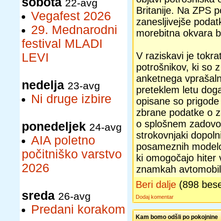
sobota
22-avg
Britanije. Na ZPS p
Vegafest 2026
zanesljivejše podatk
29. Mednarodni
morebitna okvara bo
festival MLADI
V raziskavi je tokr
LEVI
potrošnikov, ki so z
anketnega vprašalni
nedelja
23-avg
preteklem letu doga
Ni druge izbire
opisane so prigode
zbrane podatke o za
o splošnem zadovolj
ponedeljek
24-avg
strokovnjaki dopolni
AIA poletno
posameznih modelov
počitniško varstvo
ki omogočajo hiter 
2026
znamkah avtomobil
Beri dalje
(898 bes
sreda
26-avg
Dodaj komentar
Predani korakom
Kam bomo odšli po pokojnine