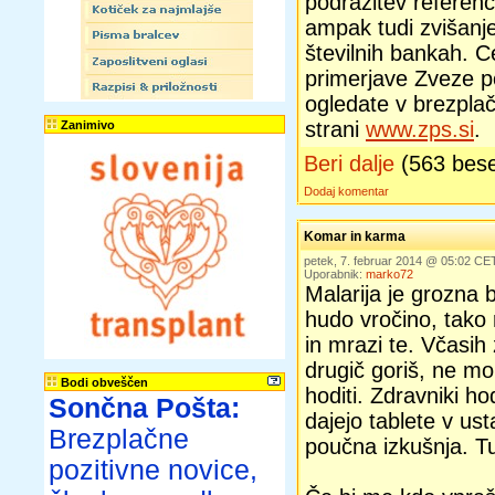
podražitev referen
ampak tudi zvišanje
številnih bankah. C
primerjave Zveze po
ogledate v brezpl
strani
www.zps.si
.
Zanimivo
Beri dalje
(563 bes
Dodaj komentar
Komar in karma
petek, 7. februar 2014 @ 05:02 CE
Uporabnik:
marko72
Malarija je grozna 
hudo vročino, tako
in mrazi te. Včasih
drugič goriš, ne mo
Bodi obveščen
hoditi. Zdravniki hodi
Sončna Pošta:
dajejo tablete v ust
Brezplačne
poučna izkušnja. Tu
pozitivne novice,