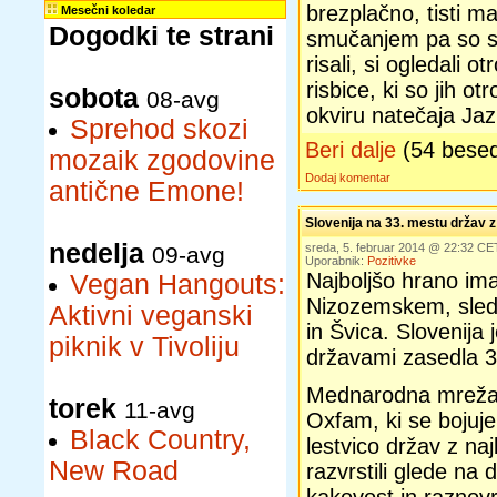
brezplačno, tisti 
Mesečni koledar
Dogodki te strani
smučanjem pa so se 
risali, si ogledali 
risbice, ki so jih otr
sobota
08-avg
okviru natečaja Jaz
Sprehod skozi
Beri dalje
(54 bese
mozaik zgodovine
Dodaj komentar
antične Emone!
Slovenija na 33. mestu držav z
nedelja
sreda, 5. februar 2014 @ 22:32 CE
09-avg
Uporabnik:
Pozitivke
Najboljšo hrano im
Vegan Hangouts:
Nizozemskem, sledit
Aktivni veganski
in Švica. Slovenija
piknik v Tivoliju
državami zasedla 3
Mednarodna mreža 
torek
11-avg
Oxfam, ki se bojuje 
Black Country,
lestvico držav z na
New Road
razvrstili glede na