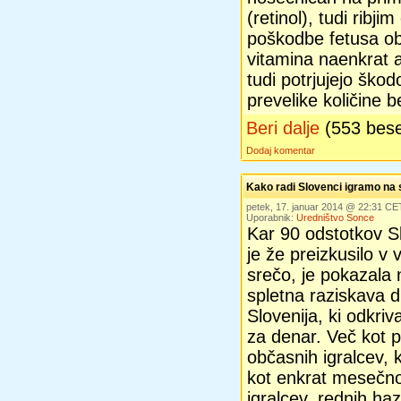
(retinol), tudi ribji
poškodbe fetusa o
vitamina naenkrat a
tudi potrjujejo škod
prevelike količine 
Beri dalje
(553 bes
Dodaj komentar
Kako radi Slovenci igramo na
petek, 17. januar 2014 @ 22:31 CE
Uporabnik:
Uredništvo Sonce
Kar 90 odstotkov S
je že preizkusilo v v
srečo, je pokazala 
spletna raziskava 
Slovenija, ki odkri
za denar. Več kot p
občasnih igralcev, 
kot enkrat mesečno
igralcev, rednih ha