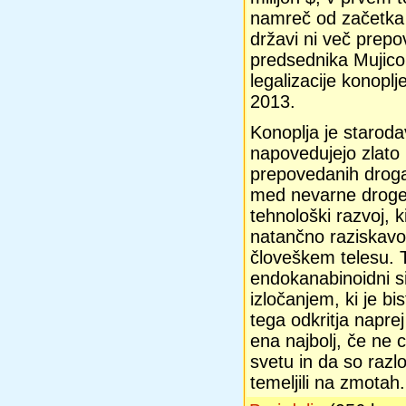
namreč od začetka l
državi ni več prep
predsednika Mujico
legalizacije konoplj
2013.
Konoplja je starodav
napovedujejo zlato 
prepovedanih drogah
med nevarne droge,
tehnološki razvoj, k
natančno raziskavo
človeškem telesu. T
endokanabinoidni s
izločanjem, ki je bi
tega odkritja naprej
ena najbolj, če ne c
svetu in da so razl
temeljili na zmotah.