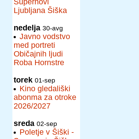
Supernovi
Ljubljana Šiška
nedelja
30-avg
Javno vodstvo
med portreti
Običajnih ljudi
Roba Hornstre
torek
01-sep
Kino gledališki
abonma za otroke
2026/2027
sreda
02-sep
Poletje v Šiški -