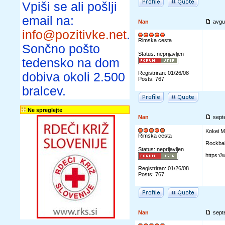
Vpiši se ali pošlji
email na:
Nan
avgu
info@pozitivke.net
.
Rimska cesta
Sončno pošto
Status: neprijavljen
tedensko na dom
Registriran: 01/26/08
dobiva okoli 2.500
Posts: 767
bralcev.
Ne spreglejte
Nan
sept
Kokei M
Rimska cesta
Rockbal
Status: neprijavljen
https:
Registriran: 01/26/08
Posts: 767
Nan
sept