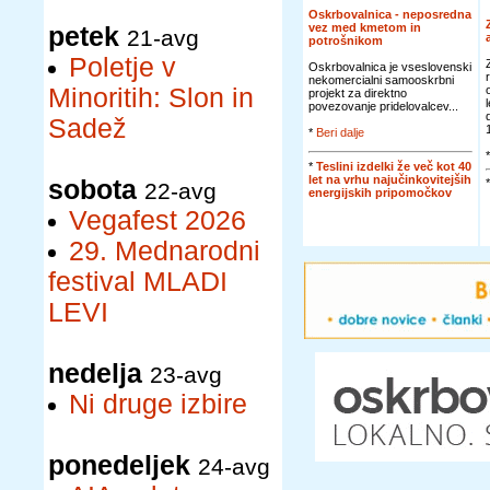
Oskrbovalnica - neposredna
vez med kmetom in
petek
21-avg
potrošnikom
Poletje v
Oskrbovalnica je vseslovenski
nekomercialni samooskrbni
Minoritih: Slon in
projekt za direktno
povezovanje pridelovalcev...
Sadež
*
Beri dalje
*
Teslini izdelki že več kot 40
let na vrhu najučinkovitejših
sobota
22-avg
energijskih pripomočkov
Vegafest 2026
29. Mednarodni
festival MLADI
LEVI
nedelja
23-avg
Ni druge izbire
ponedeljek
24-avg