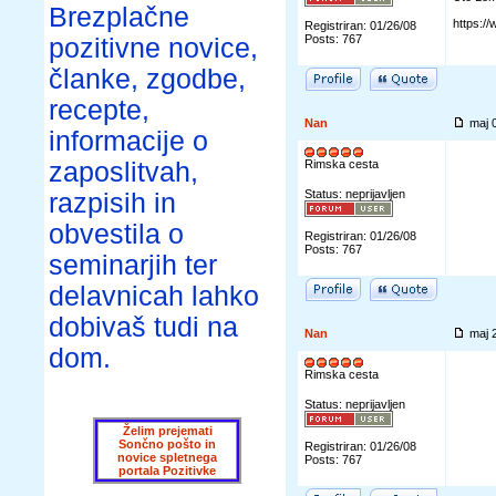
Brezplačne
https:
Registriran: 01/26/08
Posts: 767
pozitivne novice,
članke, zgodbe,
recepte,
Nan
maj 
informacije o
zaposlitvah,
Rimska cesta
Status: neprijavljen
razpisih in
obvestila o
Registriran: 01/26/08
Posts: 767
seminarjih ter
delavnicah lahko
dobivaš tudi na
Nan
maj 
dom.
Rimska cesta
Status: neprijavljen
Želim prejemati
Sončno pošto in
Registriran: 01/26/08
novice spletnega
Posts: 767
portala Pozitivke