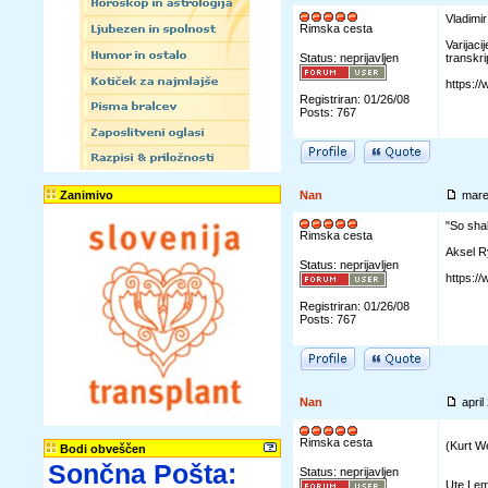
Vladimi
Rimska cesta
Varijac
Status: neprijavljen
transkri
https:/
Registriran: 01/26/08
Posts: 767
Zanimivo
Nan
mare
"So shal
Rimska cesta
Aksel R
Status: neprijavljen
https:
Registriran: 01/26/08
Posts: 767
Nan
apri
Rimska cesta
(Kurt W
Bodi obveščen
Sončna Pošta:
Status: neprijavljen
Ute Lem