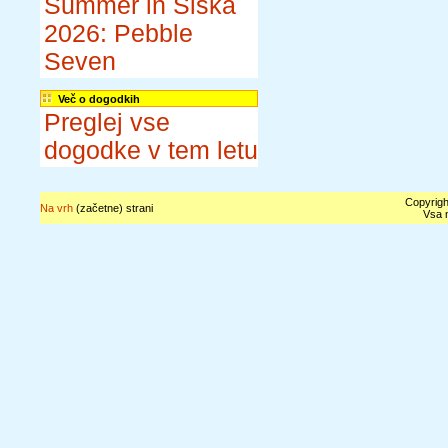
Summer in Šiška
2026: Pebble
Seven
Več o dogodkih
Preglej vse
dogodke v tem letu
Copyrigh
Na vrh
(začetne) strani
Vsa n