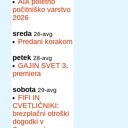
AIA poletno
počitniško varstvo
2026
sreda
26-avg
Predani korakom
petek
28-avg
GAJIN SVET 3,
premiera
sobota
29-avg
FIFI IN
CVETLIČNIKI:
brezplačni otroški
dogodki v