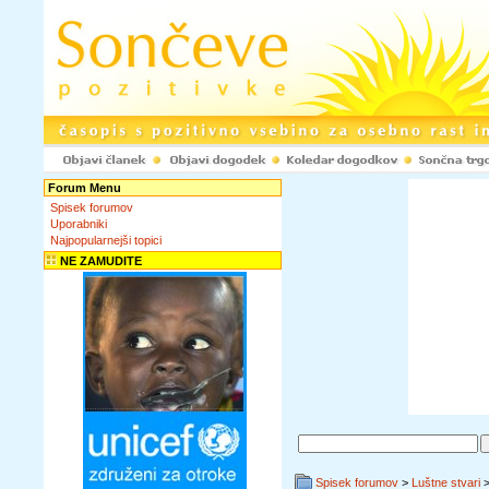
Forum Menu
Spisek forumov
Uporabniki
Najpopularnejši topici
NE ZAMUDITE
Spisek forumov
>
Luštne stvari