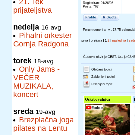
21. Tek
Registriran: 01/26/08
Posts: 767
prijateljstva
nedelja
16-avg
Forum generiran v : 17,75 sekunda
Pihalni orkester
prva | prejšnja |
1
2
|
naslednja
|
zad
Gornja Radgona
Časovni okvir je CEST. Ura je 02:4
torek
18-avg
Only Jams -
Običanji topici
VEČER
Zaklenjeni topici
MUZIKALA,
Prilepljeni topici
koncert
Oskrbovalnica
sreda
19-avg
Brezplačna joga
pilates na Lentu