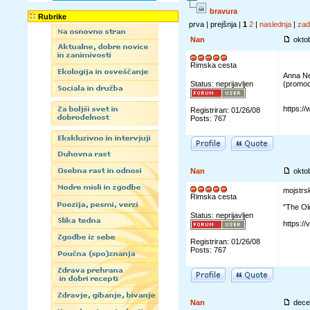
bravura
Rubrike
prva | prejšnja |
1
2
|
naslednja
|
zad
Nan
oktob
Rimska cesta
Anna Ne
Status: neprijavljen
(promoci
https:
Registriran: 01/26/08
Posts: 767
Nan
okto
mojstrsk
Rimska cesta
"The Ol
Status: neprijavljen
https:/
Registriran: 01/26/08
Posts: 767
Nan
dece