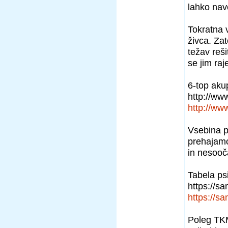
lahko nave
Tokratna v
živca. Za
težav reš
se jim raj
6-top akup
http://www
http://www
Vsebina po
prehajamo
in nesooč
Tabela ps
https://s
https://s
Poleg TKM 