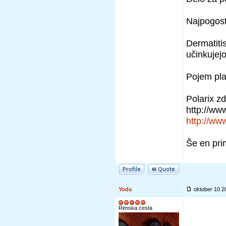
Najpogoste
Dermatitis
učinkujej
Pojem pla
Polarix zd
http://w
http://w
Še en pri
Yoda
oktober 10 
Rimska cesta