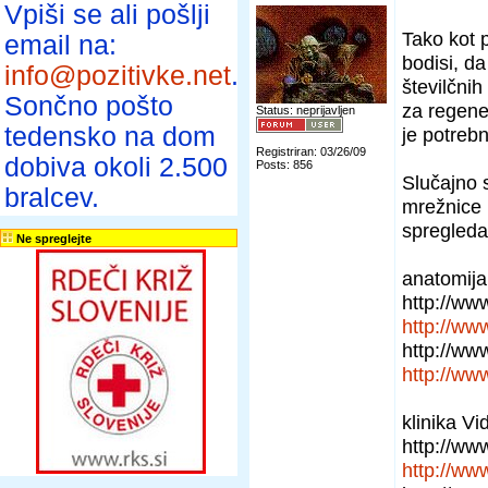
Vpiši se ali pošlji
Tako kot 
email na:
bodisi, d
info@pozitivke.net
.
številčni
Sončno pošto
za regene
Status: neprijavljen
tedensko na dom
je potrebn
Registriran: 03/26/09
dobiva okoli 2.500
Posts: 856
Slučajno s
bralcev.
mrežnice 
spregleda
Ne spreglejte
anatomija
http://ww
http://ww
http://ww
http://ww
klinika Vi
http://www
http://www