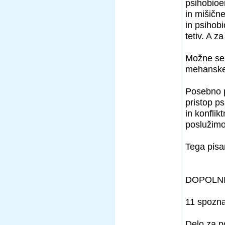
psihobioen
in mišične
in psihob
tetiv. A 
Možne seku
mehanske t
Posebno p
pristop p
in konflik
poslužimo 
Tega pisa
DOPOLNI
11 spozna
Delo za po