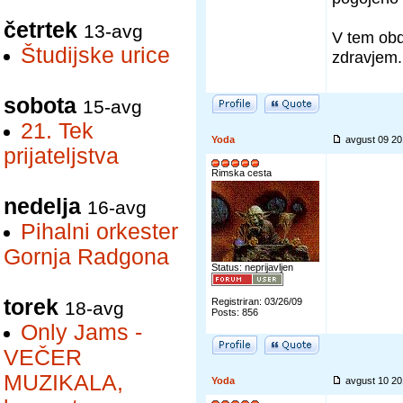
četrtek
13-avg
V tem obd
Študijske urice
zdravjem.
sobota
15-avg
21. Tek
Yoda
avgust 09 2
prijateljstva
Rimska cesta
nedelja
16-avg
Pihalni orkester
Gornja Radgona
Status: neprijavljen
torek
Registriran: 03/26/09
18-avg
Posts: 856
Only Jams -
VEČER
MUZIKALA,
Yoda
avgust 10 2