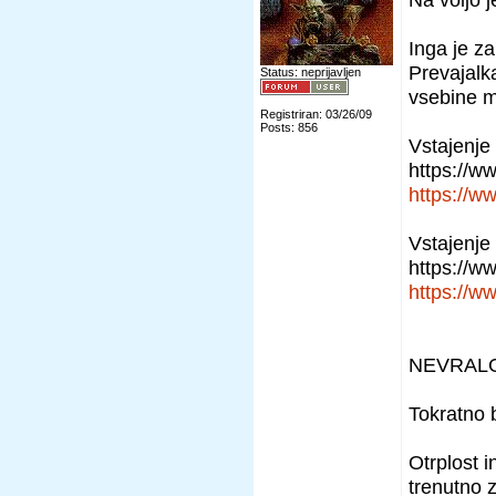
Inga je za
Prevajalka
Status: neprijavljen
vsebine m
Registriran: 03/26/09
Posts: 856
Vstajenje 
https://w
https://w
Vstajenje 
https://w
https://w
NEVRALG
Tokratno 
Otrplost i
trenutno 