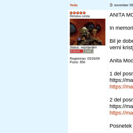
Yoda
november 09
ANITA M
Rimska cesta
In memor
Bil je do
verni kris
Status: neprijavljen
Registriran: 03/26/09
Anita Moo
Posts: 856
1 del pos
https://m
https://m
2 del pos
https://m
https://m
Posnetek 