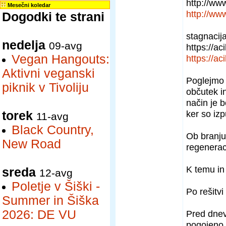
http://www
Mesečni koledar
http://www
Dogodki te strani
stagnacij
nedelja
09-avg
https://a
Vegan Hangouts:
https://a
Aktivni veganski
Poglejmo 
piknik v Tivoliju
občutek i
način je b
ker so izp
torek
11-avg
Black Country,
Ob branju 
New Road
regenerac
K temu in
sreda
12-avg
Poletje v Šiški -
Po rešitvi
Summer in Šiška
2026: DE VU
Pred dnev
pogojeno i