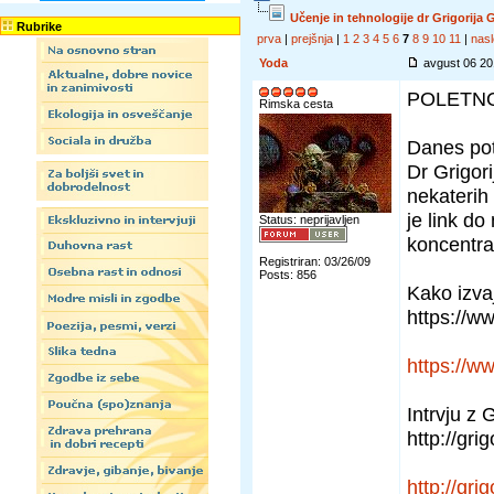
Učenje in tehnologije dr Grigorija
Rubrike
prva
|
prejšnja
|
1
2
3
4
5
6
7
8
9
10
11
|
nasl
Yoda
avgust 06 2
POLETNO
Rimska cesta
Danes pot
Dr Grigor
nekaterih
je link d
Status: neprijavljen
koncentra
Registriran: 03/26/09
Posts: 856
Kako izvaj
https://
https://
Intrvju z 
http://gri
http://gri