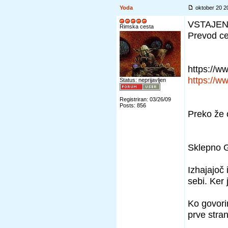
Yoda
oktober 20 
VSTAJEN
Rimska cesta
Prevod ce
https://w
https://w
Status: neprijavljen
Registriran: 03/26/09
Posts: 856
Preko že 
Sklepno G
Izhajajoč 
sebi. Ker
Ko govorim
prve stran