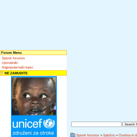
Forum Menu
Spisek forumov
Uporabniki
Najpopularnejši topici
NE ZAMUDITE
Spisek forumov
>
Splošno
>
Osebna in d