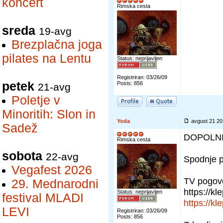
koncert
Rimska cesta
sreda
19-avg
Brezplačna joga
pilates na Lentu
Status: neprijavljen
Registriran: 03/26/09
petek
Posts: 856
21-avg
Poletje v
Minoritih: Slon in
Yoda
avgust 21 2
Sadež
DOPOLN
Rimska cesta
sobota
22-avg
Spodnje p
Vegafest 2026
TV pogovo
29. Mednarodni
https://kl
Status: neprijavljen
festival MLADI
https://kl
LEVI
Registriran: 03/26/09
Posts: 856