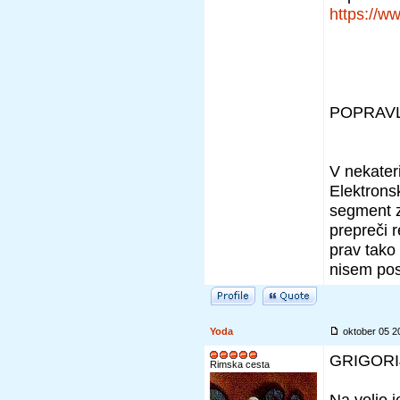
https://
POPRAVL
V nekateri
Elektrons
segment za
prepreči 
prav tako 
nisem pos
Yoda
oktober 05 
GRIGORIJ
Rimska cesta
Na voljo 