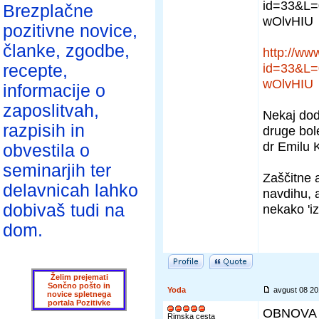
id=33&L=
Brezplačne
wOlvHIU
pozitivne novice,
članke, zgodbe,
http://www
id=33&L=
recepte,
wOlvHIU
informacije o
zaposlitvah,
Nekaj dod
razpisih in
druge bole
dr Emilu K
obvestila o
seminarjih ter
Zaščitne a
delavnicah lahko
navdihu, a
dobivaš tudi na
nekako 'iz
dom.
Želim prejemati
Sončno pošto in
Yoda
avgust 08 2
novice spletnega
portala Pozitivke
OBNOVA 
Rimska cesta