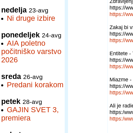
Zdravljenj
https://
nedelja
23-avg
https://
Ni druge izbire
Zakaj bi v
https://
ponedeljek
24-avg
https://
AIA poletno
počitniško varstvo
Entitete 
2026
https://
https://
sreda
26-avg
Miazme - 
Predani korakom
https://
https://
petek
28-avg
Ali je rad
GAJIN SVET 3,
https:/w
premiera
https:/w