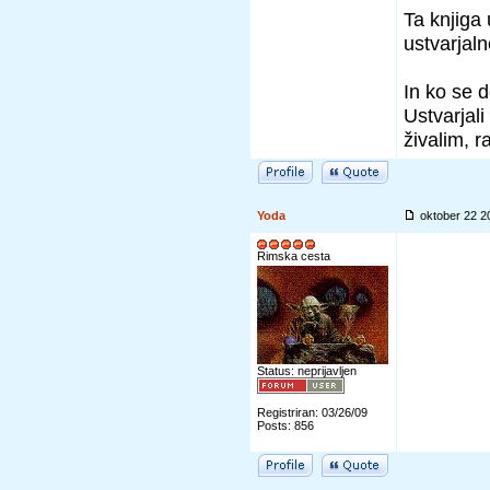
Ta knjiga
ustvarjal
In ko se d
Ustvarjali
živalim, 
Yoda
oktober 22 
Rimska cesta
Status: neprijavljen
Registriran: 03/26/09
Posts: 856