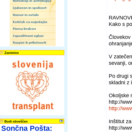
RAVNOVE
Kako s pop
Človekov o
ohranjanje
Zanimivo
V zatečen
sevanji, o
Po drugi 
skladni z
Okoljske n
http://ww
http://ww
Inštitut z
Bodi obveščen
Sončna Pošta:
http://www