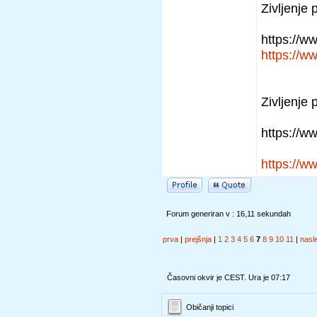
Zivljenje 
https://
https://
Zivljenje 
https://
https://
Forum generiran v : 16,11 sekundah
prva
|
prejšnja
|
1
2
3
4
5
6
7
8
9
10
11
|
nasl
Časovni okvir je CEST. Ura je 07:17
Običanji topici