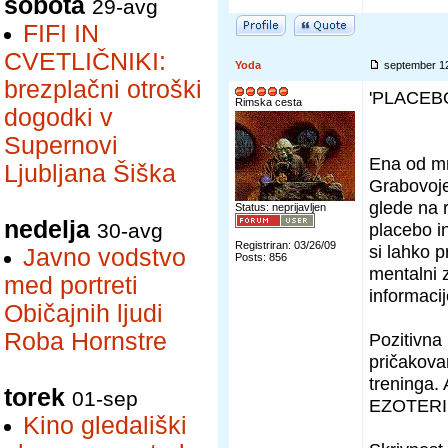
sobota
29-avg
FIFI IN
CVETLIČNIKI:
Yoda
september 1
brezplačni otroški
'PLACEB
Rimska cesta
dogodki v
Supernovi
Ena od mn
Ljubljana Šiška
Grabovoje
glede na 
Status: neprijavljen
nedelja
30-avg
placebo i
Registriran: 03/26/09
si lahko 
Javno vodstvo
Posts: 856
mentalni z
med portreti
informacij
Običajnih ljudi
Roba Hornstre
Pozitivna 
pričakovan
treninga.
torek
01-sep
EZOTERIK
Kino gledališki