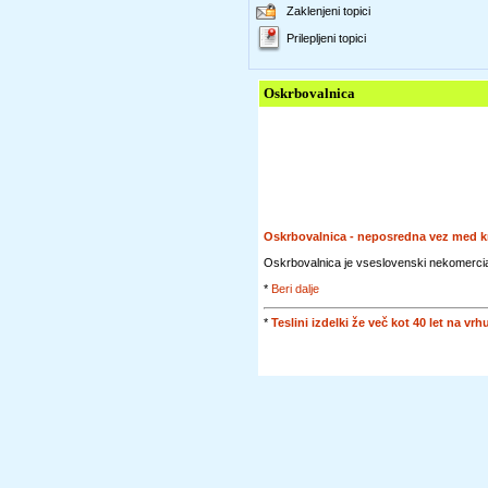
Zaklenjeni topici
Prilepljeni topici
Oskrbovalnica
Oskrbovalnica - neposredna vez med 
Oskrbovalnica je vseslovenski nekomercial
*
Beri dalje
*
Teslini izdelki že več kot 40 let na v