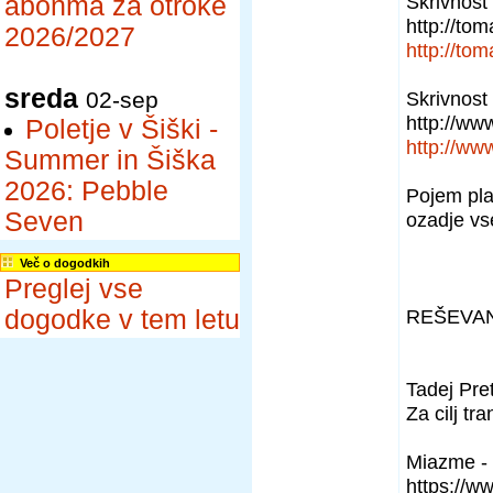
Skrivnos
abonma za otroke
http://tom
2026/2027
http://tom
sreda
02-sep
Skrivnost 
http://w
Poletje v Šiški -
http://w
Summer in Šiška
2026: Pebble
Pojem plac
Seven
ozadje vs
Več o dogodkih
Preglej vse
dogodke v tem letu
REŠEVAN
Tadej Pre
Za cilj tr
Miazme - 
https://