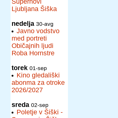
Supernovi
Ljubljana Šiška
nedelja
30-avg
Javno vodstvo
med portreti
Običajnih ljudi
Roba Hornstre
torek
01-sep
Kino gledališki
abonma za otroke
2026/2027
sreda
02-sep
Poletje v Šiški -