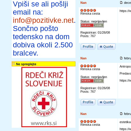
Vpiši se ali pošlji
Nan
dece
email na:
https:
Rimska cesta
info@pozitivke.net
.
Status: neprijavljen
Sončno pošto
Registriran: 01/26/08
tedensko na dom
Posts: 767
dobiva okoli 2.500
bralcev.
Nan
febr
Ne spreglejte
Antropoz
Rimska cesta
Predavan
Status: neprijavljen
https:
Registriran: 01/26/08
Posts: 767
Nan
febr
estetika
Rimska cesta
https:/