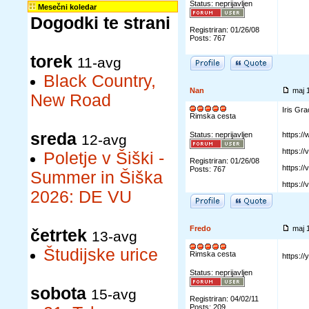
Status: neprijavljen
Mesečni koledar
Dogodki te strani
Registriran: 01/26/08
Posts: 767
torek
11-avg
Black Country,
Nan
maj 
New Road
Iris Gra
Rimska cesta
sreda
Status: neprijavljen
https:
12-avg
https:/
Poletje v Šiški -
Registriran: 01/26/08
https:/
Posts: 767
Summer in Šiška
https:/
2026: DE VU
Fredo
maj 
četrtek
13-avg
Študijske urice
Rimska cesta
https:/
Status: neprijavljen
sobota
15-avg
Registriran: 04/02/11
Posts: 209