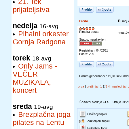
21. Tek
prijateljstva
Fredo
maj 
nedelja
16-avg
Pihalni orkester
Rimska cesta
https:/
Status: neprijavljen
Gornja Radgona
Registriran: 04/02/11
Posts: 209
torek
18-avg
Only Jams -
VEČER
Forum generiran v : 19,31 sekunda
MUZIKALA,
prva
|
prejšnja
|
1
2
3
4
|
naslednja
|
koncert
Časovni okvir je CEST. Ura je 01:2
sreda
19-avg
Brezplačna joga
Običanji topici
pilates na Lentu
Zaklenjeni topici
Prilepljeni topici