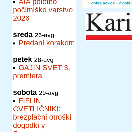
AIA poletno
počitniško varstvo
2026
sreda
26-avg
Predani korakom
petek
28-avg
GAJIN SVET 3,
premiera
sobota
29-avg
FIFI IN
CVETLIČNIKI:
brezplačni otroški
dogodki v