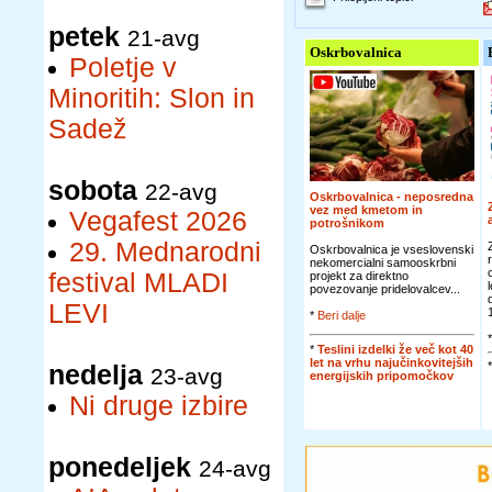
petek
21-avg
Oskrbovalnica
Poletje v
Minoritih: Slon in
Sadež
sobota
22-avg
Oskrbovalnica - neposredna
vez med kmetom in
Vegafest 2026
potrošnikom
29. Mednarodni
Oskrbovalnica je vseslovenski
nekomercialni samooskrbni
festival MLADI
projekt za direktno
povezovanje pridelovalcev...
LEVI
*
Beri dalje
*
Teslini izdelki že več kot 40
let na vrhu najučinkovitejših
nedelja
23-avg
energijskih pripomočkov
Ni druge izbire
ponedeljek
24-avg