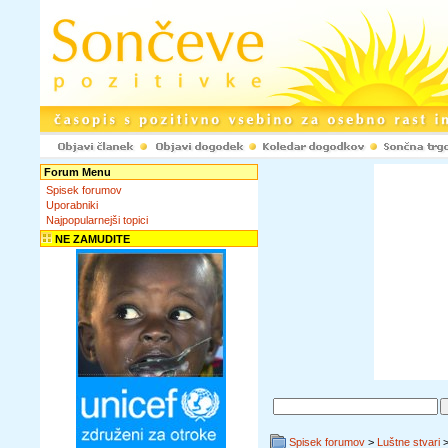
Forum Menu
Spisek forumov
Uporabniki
Najpopularnejši topici
NE ZAMUDITE
Spisek forumov
>
Luštne stvari