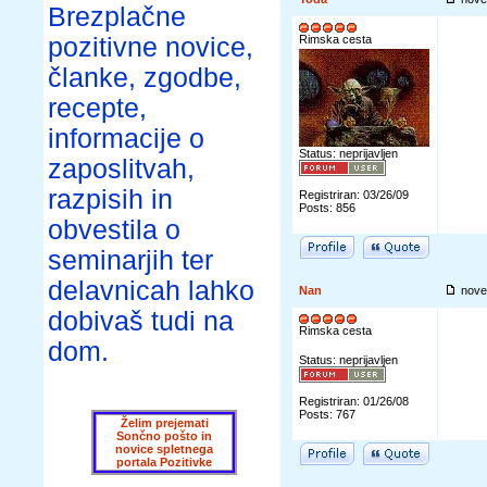
Brezplačne
pozitivne novice,
Rimska cesta
članke, zgodbe,
recepte,
informacije o
Status: neprijavljen
zaposlitvah,
razpisih in
Registriran: 03/26/09
Posts: 856
obvestila o
seminarjih ter
delavnicah lahko
Nan
nove
dobivaš tudi na
Rimska cesta
dom.
Status: neprijavljen
Registriran: 01/26/08
Posts: 767
Želim prejemati
Sončno pošto in
novice spletnega
portala Pozitivke