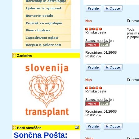
Nan
nove
Yoda,
Rimska cesta
prosim 
je popo
Status: neprijavljen
Registriran: 01/26/08
Zanimivo
Posts: 767
Nan
nove
Rimska cesta
Status: neprijavljen
Registriran: 01/26/08
Posts: 767
Bodi obveščen
Sončna Pošta:
Yoda
nove