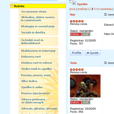
Zgodbe
Rubrike
prva
|
prejšnja
|
1
2
3
4
|
naslednja
|
Nan
nove
Rimska cesta
Edward 
Status: neprijavljen
https:
Registriran: 01/26/08
Posts: 767
Yoda
nove
Rimska cesta
Status: neprijavljen
Registriran: 03/26/09
Posts: 856