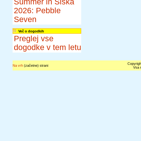
Summer in Šiška
2026: Pebble
Seven
Več o dogodkih
Preglej vse
dogodke v tem letu
Copyrigh
Na vrh
(začetne) strani
Vsa n