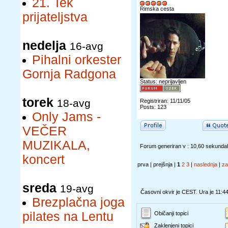
21. Tek
Rimska cesta
prijateljstva
nedelja
16-avg
Pihalni orkester
Gornja Radgona
Status: neprijavljen
torek
18-avg
Registriran: 11/11/05
Posts: 123
Only Jams -
VEČER
MUZIKALA,
Forum generiran v : 10,60 sekunda
koncert
prva | prejšnja |
1
2
3
|
naslednja
|
za
sreda
19-avg
Časovni okvir je CEST. Ura je 11:4
Brezplačna joga
pilates na Lentu
Običanji topici
Zaklenjeni topici