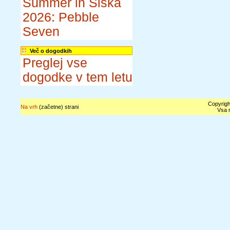
Summer in Šiška
2026: Pebble
Seven
Več o dogodkih
Preglej vse
dogodke v tem letu
Copyrigh
Na vrh
(začetne) strani
Vsa n