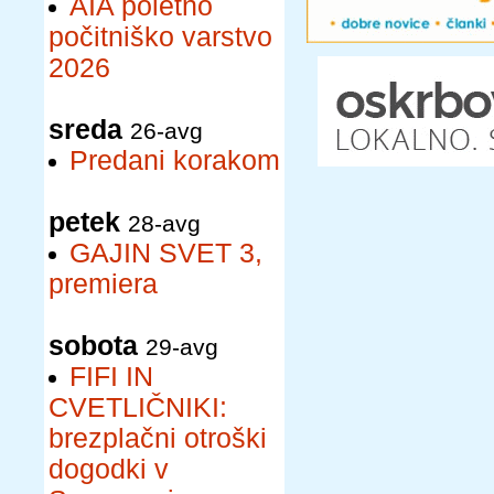
AIA poletno
počitniško varstvo
2026
sreda
26-avg
Predani korakom
petek
28-avg
GAJIN SVET 3,
premiera
sobota
29-avg
FIFI IN
CVETLIČNIKI:
brezplačni otroški
dogodki v