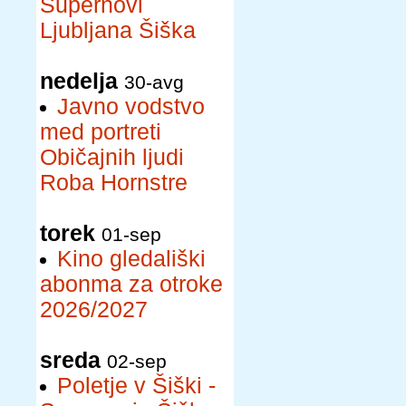
Supernovi
Ljubljana Šiška
nedelja
30-avg
Javno vodstvo
med portreti
Običajnih ljudi
Roba Hornstre
torek
01-sep
Kino gledališki
abonma za otroke
2026/2027
sreda
02-sep
Poletje v Šiški -