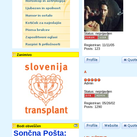
Status: neprijavljen
Registriran: 11/11/05
Posts: 123
Zanimivo
A
Admin
Status: neprijavljen
Registriran: 05/26/02
Posts: 1290
Bodi obveščen
Sončna Pošta: