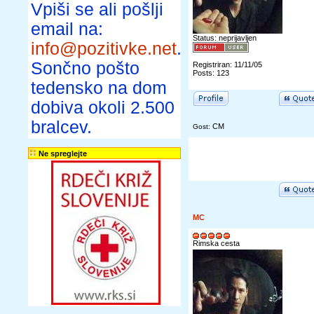
Vpiši se ali pošlji
email na:
Status: neprijavljen
info@pozitivke.net
.
Sončno pošto
Registriran: 11/11/05
Posts: 123
tedensko na dom
dobiva okoli 2.500
bralcev.
CM
Gost:
Ne spreglejte
MC
Rimska cesta