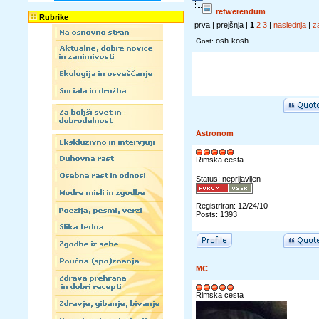
refwerendum
Rubrike
prva | prejšnja |
1
2
3
|
naslednja
|
z
osh-kosh
Gost:
Astronom
Rimska cesta
Status: neprijavljen
Registriran: 12/24/10
Posts: 1393
MC
Rimska cesta