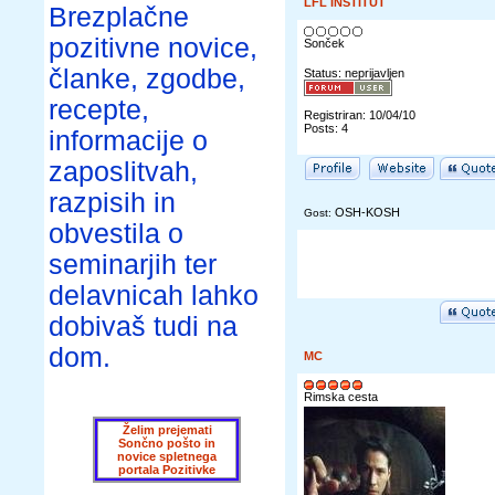
LFL INŠTITUT
Brezplačne
pozitivne novice,
Sonček
članke, zgodbe,
Status: neprijavljen
recepte,
Registriran: 10/04/10
Posts: 4
informacije o
zaposlitvah,
razpisih in
OSH-KOSH
Gost:
obvestila o
seminarjih ter
delavnicah lahko
dobivaš tudi na
dom.
MC
Rimska cesta
Želim prejemati
Sončno pošto in
novice spletnega
portala Pozitivke