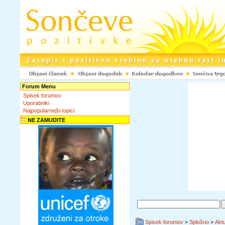
Forum Menu
Spisek forumov
Uporabniki
Najpopularnejši topici
NE ZAMUDITE
Spisek forumov
>
Splošno
>
Akt