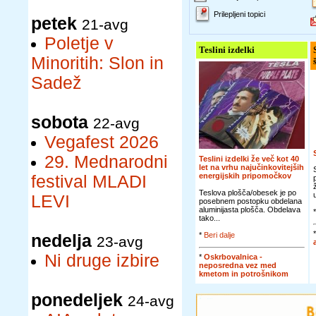
Prilepljeni topici
petek
21-avg
Poletje v
Teslini izdelki
Minoritih: Slon in
Sadež
sobota
22-avg
Vegafest 2026
29. Mednarodni
Teslini izdelki že več kot 40
let na vrhu najučinkovitejših
energijskih pripomočkov
festival MLADI
Teslova plošča/obesek je po
LEVI
posebnem postopku obdelana
aluminijasta plošča. Obdelava
tako...
*
Beri dalje
nedelja
23-avg
Ni druge izbire
*
Oskrbovalnica -
neposredna vez med
kmetom in potrošnikom
ponedeljek
24-avg