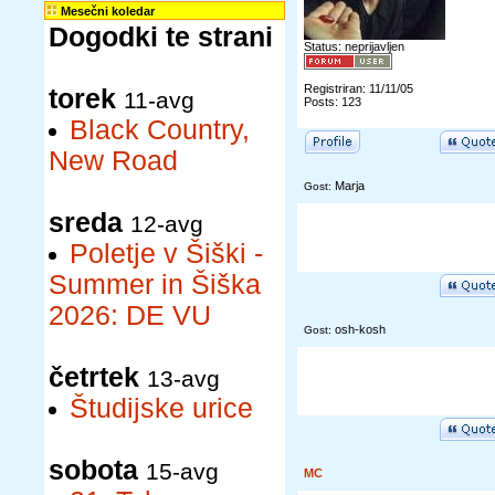
Mesečni koledar
Dogodki te strani
Status: neprijavljen
Registriran: 11/11/05
torek
11-avg
Posts: 123
Black Country,
New Road
Marja
Gost:
sreda
12-avg
Poletje v Šiški -
Summer in Šiška
2026: DE VU
osh-kosh
Gost:
četrtek
13-avg
Študijske urice
sobota
15-avg
MC