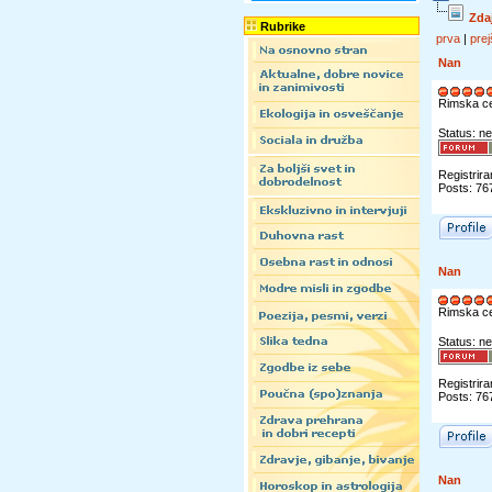
Zdaj
Rubrike
prva
|
prej
Nan
Rimska c
Status: ne
Registrira
Posts: 76
Nan
Rimska c
Status: ne
Registrira
Posts: 76
Nan