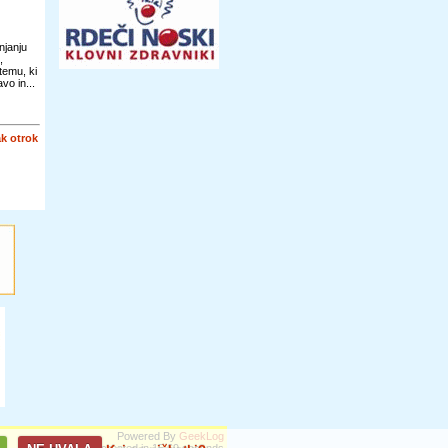
njanju
,
temu, ki
vo in...
k otrok
Powered By
GeekLog