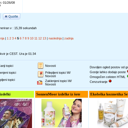
n: 01/26/08
7
eriran v : 15,39 sekundah
šnja
|
1
2
3
4
5
6
7
8
9
10
11
12
13
|
naslednja
|
zadnja
vir je CEST. Ura je 01:34
anji topici
Novosti
Dovoljen ogled postov od 
Gostje lahko dodajo poste
enjeni topici
Prilepljeni topici W/
Novosti
Omogočen celoten HTML
pljeni topici
Zaklenjeni topici W/
Cenzuriranje
Novosti
 izdelki
SonnenMoor izdelke iz šote
Ekološka kozmetika Se