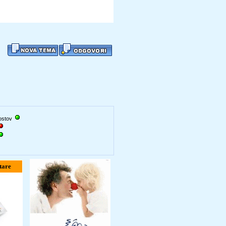
gostov
tare