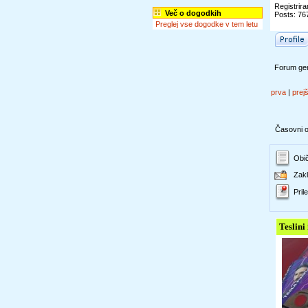
Registrira
Več o dogodkih
Posts: 76
Preglej vse dogodke v tem letu
Forum gen
prva
|
prej
Časovni ok
Obič
Zakl
Prile
Teslini