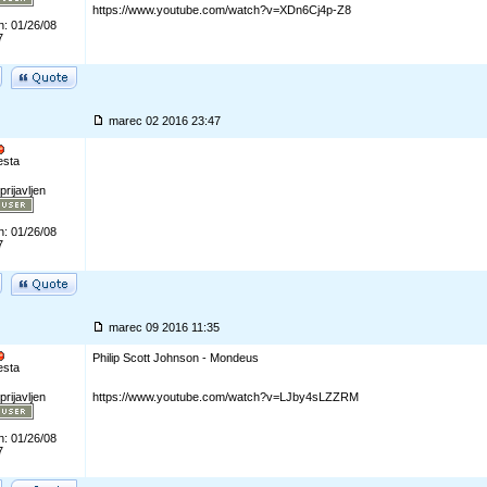
https://www.youtube.com/watch?v=XDn6Cj4p-Z8
n: 01/26/08
7
marec 02 2016 23:47
esta
prijavljen
n: 01/26/08
7
marec 09 2016 11:35
Philip Scott Johnson - Mondeus
esta
prijavljen
https://www.youtube.com/watch?v=LJby4sLZZRM
n: 01/26/08
7