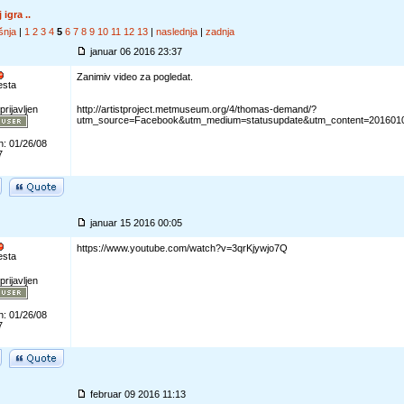
 igra ..
šnja
|
1
2
3
4
5
6
7
8
9
10
11
12
13
|
naslednja
|
zadnja
januar 06 2016 23:37
Zanimiv video za pogledat.
esta
prijavljen
http://artistproject.metmuseum.org/4/thomas-demand/?
utm_source=Facebook&utm_medium=statusupdate&utm_content=20160105
n: 01/26/08
7
januar 15 2016 00:05
https://www.youtube.com/watch?v=3qrKjywjo7Q
esta
prijavljen
n: 01/26/08
7
februar 09 2016 11:13