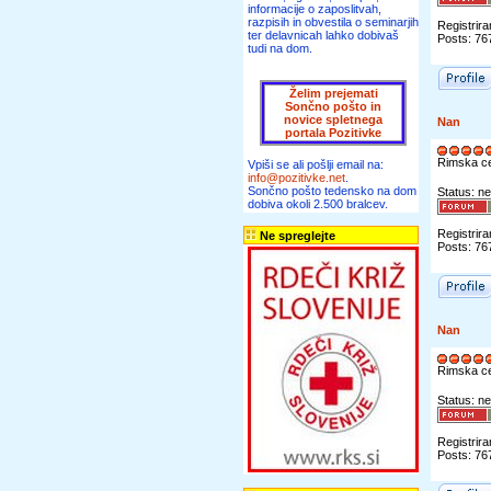
informacije o zaposlitvah,
razpisih in obvestila o seminarjih
Registrira
ter delavnicah lahko dobivaš
Posts: 76
tudi na dom.
Želim prejemati
Sončno pošto in
novice spletnega
Nan
portala Pozitivke
Rimska c
Vpiši se ali pošlji email na:
info@pozitivke.net
.
Sončno pošto tedensko na dom
Status: ne
dobiva okoli 2.500 bralcev.
Registrira
Ne spreglejte
Posts: 76
Nan
Rimska c
Status: ne
Registrira
Posts: 76