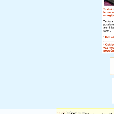
Teslini 
let na v
energij
Teslova 
posebne
aluminij
tako...
*
Beri da
*
Oskrbo
vez me
potroš
Na vrh
(začetne) strani