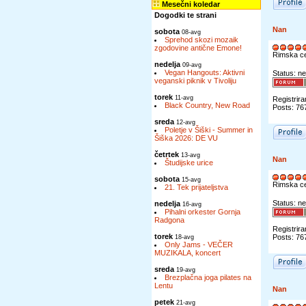
Mesečni koledar
Dogodki te strani
Nan
sobota
08-avg
Sprehod skozi mozaik
zgodovine antične Emone!
Rimska c
nedelja
09-avg
Vegan Hangouts: Aktivni
Status: ne
veganski piknik v Tivoliju
torek
11-avg
Registrira
Black Country, New Road
Posts: 76
sreda
12-avg
Poletje v Šiški - Summer in
Šiška 2026: DE VU
četrtek
13-avg
Nan
Študijske urice
sobota
15-avg
Rimska c
21. Tek prijateljstva
Status: ne
nedelja
16-avg
Pihalni orkester Gornja
Radgona
Registrira
torek
Posts: 76
18-avg
Only Jams - VEČER
MUZIKALA, koncert
sreda
19-avg
Brezplačna joga pilates na
Lentu
Nan
petek
21-avg