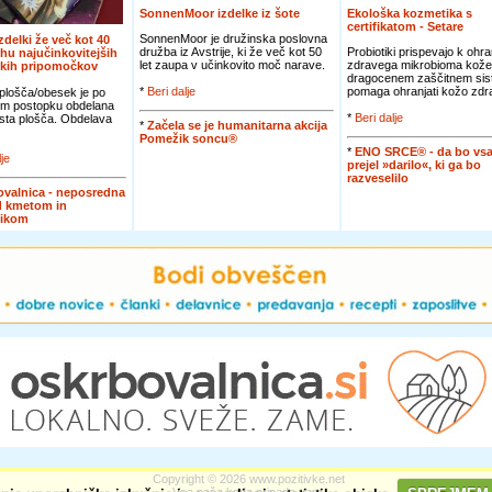
SonnenMoor izdelke iz šote
Ekološka kozmetika s
certifikatom - Setare
SonnenMoor je družinska poslovna
izdelki že več kot 40
družba iz Avstrije, ki že več kot 50
Probiotiki prispevajo k ohra
rhu najučinkovitejših
let zaupa v učinkovito moč narave.
zdravega mikrobioma kože
skih pripomočkov
dragocenem zaščitnem sis
*
Beri dalje
pomaga ohranjati kožo zdra
plošča/obesek je po
m postopku obdelana
*
Beri dalje
asta plošča. Obdelava
*
Začela se je humanitarna akcija
Pomežik soncu®
*
ENO SRCE® - da bo vsa
lje
prejel »darilo«, ki ga bo
razveselilo
valnica - neposredna
d kmetom in
nikom
Copyright © 2026 www.pozitivke.net