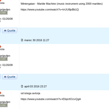
esta
Wintergatan - Marble Machine (music instrument using 2000 marbles)
prijavljen
https://www.youtube.com/watch?v=IvUU8joBb1Q
n: 01/26/08
7
marec 30 2016 11:27
esta
prijavljen
n: 01/26/08
7
april 03 2016 23:27
od istega avtorja
esta
https://www.youtube.com/watch?v=E0qnXOzxQgA
prijavljen