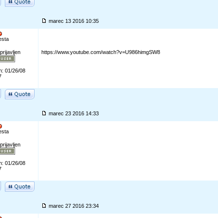
marec 13 2016 10:35
esta
prijavljen
https://www.youtube.com/watch?v=U986himgSW8
n: 01/26/08
7
marec 23 2016 14:33
esta
prijavljen
n: 01/26/08
7
marec 27 2016 23:34