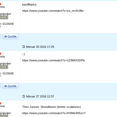
pastlifejska
esta
https://www.youtube.com/watch?v=zo_nrcKUffw
prijavljen
n: 01/26/08
7
februar 20 2016 17:29
;-)
esta
https://www.youtube.com/watch?v=1Z8MIXXDPls
prijavljen
n: 01/26/08
7
februar 27 2016 12:37
esta
Theo Jansen: Strandbeest (kinetic sculptures)
prijavljen
https://www.youtube.com/watch?v=PnfWe4N5JcY