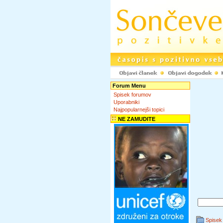
Forum Menu
Spisek forumov
Uporabniki
Najpopularnejši topici
NE ZAMUDITE
Spisek