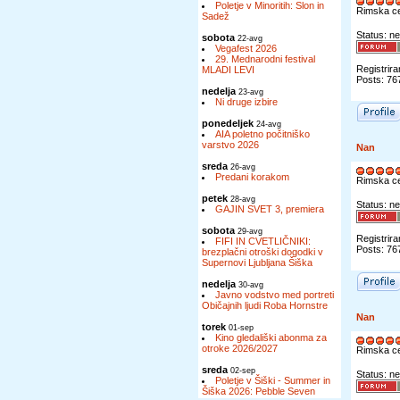
Poletje v Minoritih: Slon in
Rimska c
Sadež
Status: ne
sobota
22-avg
Vegafest 2026
29. Mednarodni festival
Registrira
MLADI LEVI
Posts: 76
nedelja
23-avg
Ni druge izbire
ponedeljek
24-avg
AIA poletno počitniško
varstvo 2026
Nan
sreda
26-avg
Predani korakom
Rimska c
petek
28-avg
Status: ne
GAJIN SVET 3, premiera
sobota
29-avg
Registrira
FIFI IN CVETLIČNIKI:
Posts: 76
brezplačni otroški dogodki v
Supernovi Ljubljana Šiška
nedelja
30-avg
Javno vodstvo med portreti
Običajnih ljudi Roba Hornstre
Nan
torek
01-sep
Kino gledališki abonma za
otroke 2026/2027
Rimska c
sreda
02-sep
Status: ne
Poletje v Šiški - Summer in
Šiška 2026: Pebble Seven