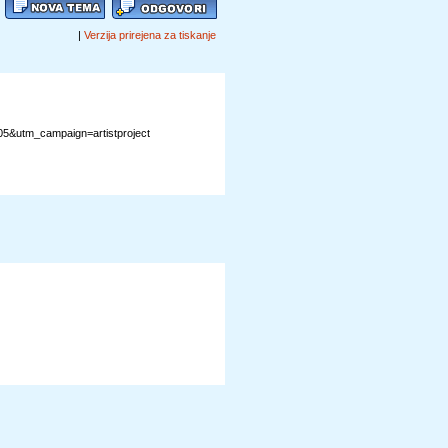
|
Verzija prirejena za tiskanje
&utm_campaign=artistproject