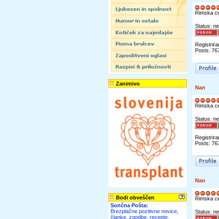
Rimska c
Status: ne
Registrira
Posts: 76
Zanimivo
Nan
Rimska c
Status: ne
Registrira
Posts: 76
Nan
Bodi obveščen
Rimska c
Sončna Pošta:
Brezplačne pozitivne novice,
Status: ne
članke, zgodbe, recepte,