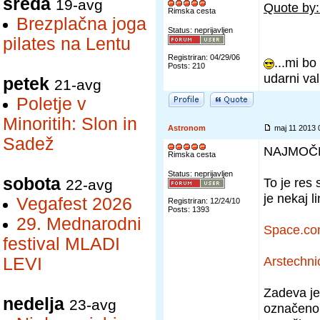
sreda
19-avg
Quote by
Rimska cesta
Brezplačna joga
Status: neprijavljen
pilates na Lentu
Registriran: 04/29/06
...mi bo
Posts: 210
udarni val
petek
21-avg
Poletje v
Minoritih: Slon in
Astronom
maj 11 2013
Sadež
NAJMOČN
Rimska cesta
Status: neprijavljen
sobota
To je res 
22-avg
je nekaj l
Vegafest 2026
Registriran: 12/24/10
Posts: 1393
29. Mednarodni
Space.c
festival MLADI
Arstechn
LEVI
Zadeva je,
nedelja
23-avg
označeno n