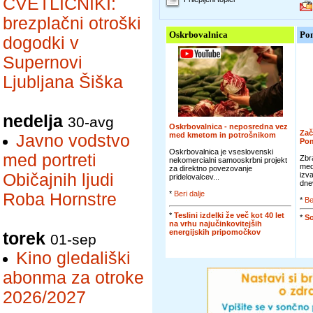
CVETLIČNIKI:
brezplačni otroški
Oskrbovalnica
Po
dogodki v
Supernovi
Ljubljana Šiška
nedelja
30-avg
Oskrbovalnica - neposredna vez
Zač
med kmetom in potrošnikom
Javno vodstvo
Po
Oskrbovalnica je vseslovenski
med portreti
Zbr
nekomercialni samooskrbni projekt
med
za direktno povezovanje
Običajnih ljudi
izva
pridelovalcev...
dnev
*
Beri dalje
Roba Hornstre
*
Be
*
Teslini izdelki že več kot 40 let
*
So
na vrhu najučinkovitejših
energijskih pripomočkov
torek
01-sep
Kino gledališki
abonma za otroke
2026/2027