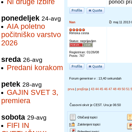
Ni druge izbire
ponoči pra
ponedeljek
24-avg
Nan
maj 11 2013
AIA poletno
počitniško varstvo
Rimska cesta
2026
Status: neprijavljen
Registriran: 01/26/08
Posts: 767
sreda
26-avg
Predani korakom
Forum generiran v : 13,40 sekundah
petek
28-avg
prva
|
prejšnja
|
43
44
45
46
47
48
49
50
51
GAJIN SVET 3,
premiera
Časovni okvir je CEST. Ura je 06:50
sobota
29-avg
Običanji topici
FIFI IN
Zaklenjeni topici
Prilepljeni topici