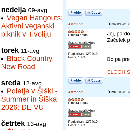
nedelja
09-avg
Vegan Hangouts:
Aktivni veganski
Astronom
maj 09 2013
piknik v Tivoliju
Joj, pardo
Rimska cesta
Začetek pr
Status: neprijavljen
...
torek
11-avg
Registriran: 12/24/10
Black Country,
Posts: 1393
Bo pa pre
New Road
SLOOH S
sreda
12-avg
Poletje v Šiški -
Astronom
maj 10 2013
Summer in Šiška
Rimska cesta
2026: DE VU
Status: neprijavljen
četrtek
Registriran: 12/24/10
13-avg
Posts: 1393