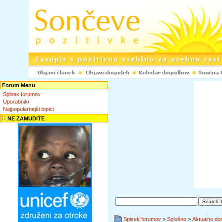
Forum Menu
Spisek forumov
Uporabniki
Najpopularnejši topici
NE ZAMUDITE
Spisek forumov
>
Splošno
>
Aktualno do