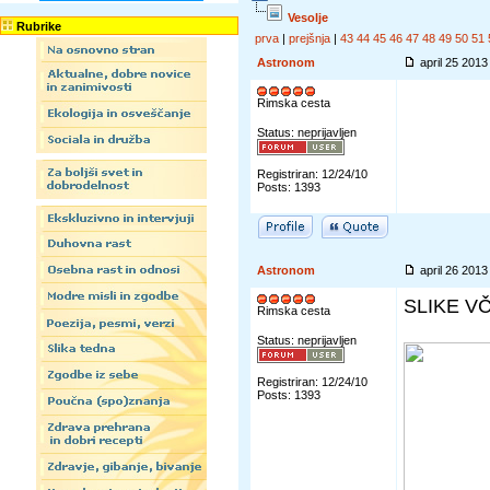
Vesolje
Rubrike
prva
|
prejšnja
|
43
44
45
46
47
48
49
50
51
Astronom
april 25 201
Rimska cesta
Status: neprijavljen
Registriran: 12/24/10
Posts: 1393
Astronom
april 26 201
SLIKE V
Rimska cesta
Status: neprijavljen
Registriran: 12/24/10
Posts: 1393