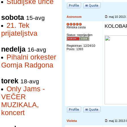
Študijske urice
sobota
15-avg
Astronom
maj 10 2013
21. Tek
KOLOBAR
Rimska cesta
prijateljstva
Status: neprijavljen
Registriran: 12/24/10
nedelja
16-avg
Posts: 1393
Pihalni orkester
Gornja Radgona
torek
18-avg
Only Jams -
VEČER
MUZIKALA,
koncert
Violeta
maj 11 2013