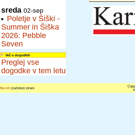
sreda
02-sep
Poletje v Šiški -
Summer in Šiška
2026: Pebble
Seven
Več o dogodkih
Preglej vse
dogodke v tem letu
Copyr
Na vrh
(začetne) strani
V