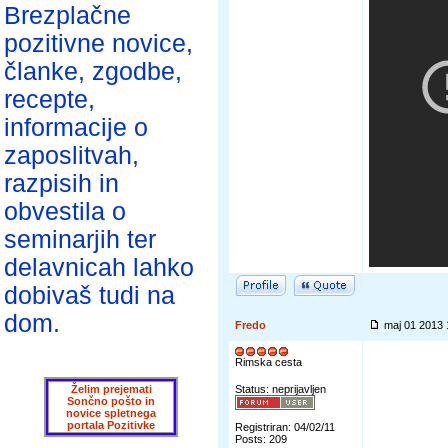
Brezplačne
pozitivne novice,
članke, zgodbe,
recepte,
informacije o
zaposlitvah,
razpisih in
obvestila o
seminarjih ter
delavnicah lahko
dobivaš tudi na
dom.
Fredo
maj 01 2013
Rimska cesta
Želim prejemati
Status: neprijavljen
Sončno pošto in
novice spletnega
portala Pozitivke
Registriran: 04/02/11
Posts: 209