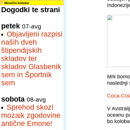
Mesečni koledar
Indonezije
Dogodki te strani
petek
07-avg
Objavljeni razpisi
naših dveh
štipendijskih
skladov ter
skladov Glasbenik
sem in Športnik
Mrk bomo 
sem
naslednji 
Coca-Col
sobota
08-avg
Sprehod skozi
V Avstrali
mozaik zgodovine
oceanu pa 
bo kolobar
antične Emone!