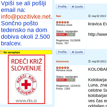
Vpiši se ali pošlji
email na:
info@pozitivke.net
.
Nan
maj 02 2013
Sončno pošto
kravica E
Rimska cesta
tedensko na dom
Status: neprijavljen
http://w
dobiva okoli 2.500
Registriran: 01/26/08
bralcev.
Posts: 767
Ne spreglejte
Astronom
maj 09 2013
KOLOBAR
Rimska cesta
Status: neprijavljen
Kolobarja
Luna, zna
Registriran: 12/24/10
Posts: 1393
celotne S
kolobarja
ves čas en
oddaljen p