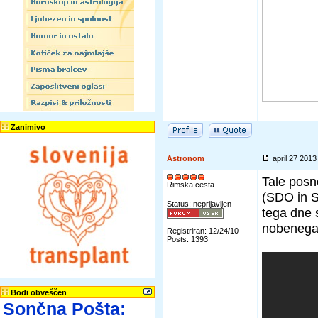
Zanimivo
Astronom
april 27 201
Tale posn
Rimska cesta
(SDO in S
Status: neprijavljen
tega dne 
nobenega 
Registriran: 12/24/10
Posts: 1393
Bodi obveščen
Sončna Pošta: