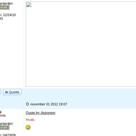
prijavljen
n: 12/24/10
93
november 01 2012 19:07
Quote by: Astronom
esta
Hvala
prijavljen
n: 04/29/06