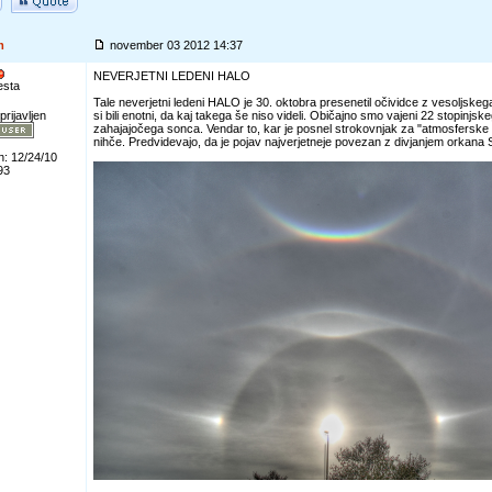
m
november 03 2012 14:37
NEVERJETNI LEDENI HALO
esta
Tale neverjetni ledeni HALO je 30. oktobra presenetil očividce z vesoljskeg
prijavljen
si bili enotni, da kaj takega še niso videli. Običajno smo vajeni 22 stopinj
zahajajočega sonca. Vendar to, kar je posnel strokovnjak za "atmosferske 
nihče. Predvidevajo, da je pojav najverjetneje povezan z divjanjem orkana
n: 12/24/10
93