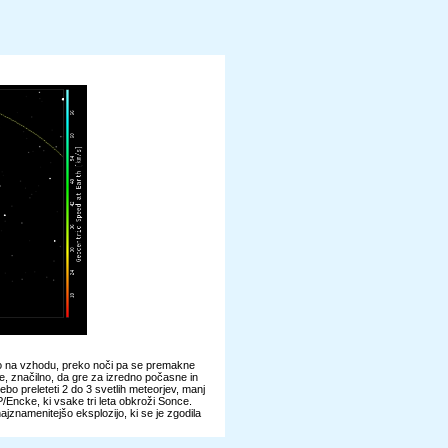
emo na vzhodu, preko noči pa se premakne
e, značilno, da gre za izredno počasne in
bo preleteti 2 do 3 svetlih meteorjev, manj
2P/Encke, ki vsake tri leta obkroži Sonce.
najznamenitejšo eksplozijo, ki se je zgodila