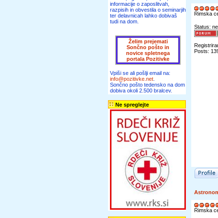
informacije o zaposlitvah,
razpisih in obvestila o seminarjih
Rimska c
ter delavnicah lahko dobivaš
tudi na dom.
Status: ne
Želim prejemati
Registrira
Sončno pošto in
Posts: 13
novice spletnega
portala Pozitivke
Vpiši se ali pošlji email na:
info@pozitivke.net
.
Sončno pošto tedensko na dom
dobiva okoli 2.500 bralcev.
Ne spreglejte
Astrono
Rimska c