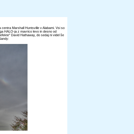
a centra Marshall Huntsville v Alabami. Vsi so
skega HALO-ja z mavrico levo in desno od
efekte" David Hathaway, do sedaj ni videl še
 Sandy: