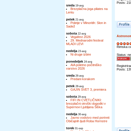
Posts: 21
sreda
19-avg
Brezplačna joga pilates na
Lentu
petek
21-avg
Poletje v Minoritih: Slon in
Sadež
sobota
22-avg
Astrono
Vegafest 2026
29. Mednarodni festival
MLADI LEVI
Rimska c
nedelja
23-avg
Ni druge izbire
Status: ne
ponedeljek
24-avg
AIA poletno počitniško
Registrira
varstvo 2026
Posts: 13
sreda
26-avg
Predani korakom
petek
28-avg
GAJIN SVET 3, premiera
sobota
29-avg
FIFI IN CVETLIČNIKI:
brezplačni otroški dogodki v
Supernovi Ljubljana Šiška
nedelja
30-avg
Javno vodstvo med portreti
Običajnih ljudi Roba Hornstre
torek
01-sep