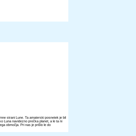
temne strani Lune. Ta amaterski posnetek je bil
 ko Luna navidezno prečka planet, a le ta ni
ga območja. Pri nas je prišlo le do