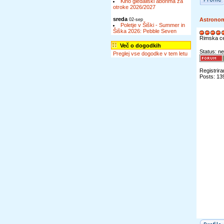
Kino gledališki abonma za
otroke 2026/2027
sreda
Astrono
02-sep
Poletje v Šiški - Summer in
Šiška 2026: Pebble Seven
Rimska c
Več o dogodkih
Status: ne
Preglej vse dogodke v tem letu
Registrira
Posts: 13