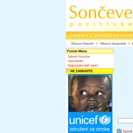
Forum Menu
Spisek forumov
Uporabniki
Najpopularnejši topici
NE ZAMUDITE
Spisek