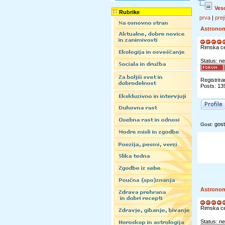
Ves
Rubrike
prva
|
prej
Astrono
Rimska c
Status: ne
Registrira
Posts: 13
gost
Gost:
Astrono
Rimska c
Status: ne