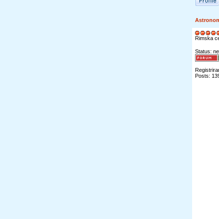
Astrono
Rimska c
Status: ne
Registrira
Posts: 13