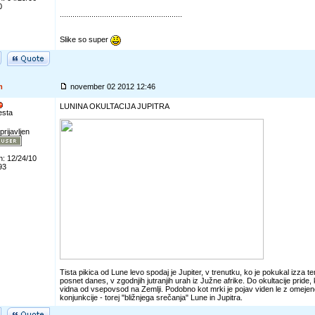
0
..........................................................
Slike so super
m
november 02 2012 12:46
LUNINA OKULTACIJA JUPITRA
esta
prijavljen
n: 12/24/10
93
Tista pikica od Lune levo spodaj je Jupiter, v trenutku, ko je pokukal izza 
posnet danes, v zgodnjih jutranjih urah iz Južne afrike. Do okultacije pride,
vidna od vsepovsod na Zemlji. Podobno kot mrki je pojav viden le z omejene
konjunkcije - torej "bližnjega srečanja" Lune in Jupitra.