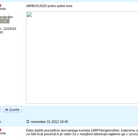
AIRBUS A320 preko polne lune
esta
prijavljen
n: 12/24/10
93
m
november 01 2012 18:45
Eden lepših posnetkov povratnega kometa 168P/Hergenrother, kateremu se
esta
za 500 krat povečal in je viden že z manjšimi teleskopi najdemo ga v ozvez