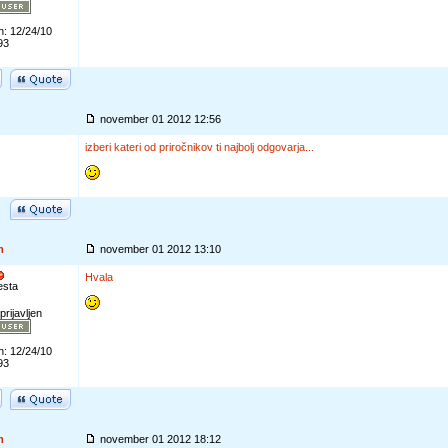
n: 12/24/10
93
november 01 2012 12:56
izberi kateri od priročnikov ti najbolj odgovarja...
m
november 01 2012 13:10
Hvala
esta
prijavljen
n: 12/24/10
93
m
november 01 2012 18:12