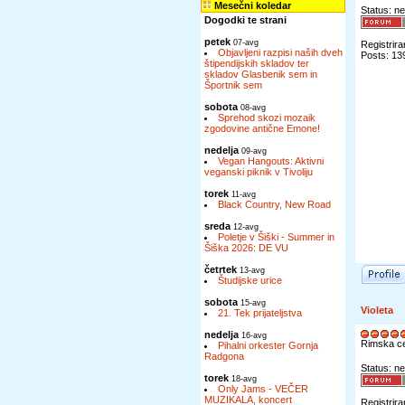
Mesečni koledar
Status: ne
Dogodki te strani
petek
07-avg
Registrira
Objavljeni razpisi naših dveh
Posts: 13
štipendijskih skladov ter
skladov Glasbenik sem in
Športnik sem
sobota
08-avg
Sprehod skozi mozaik
zgodovine antične Emone!
nedelja
09-avg
Vegan Hangouts: Aktivni
veganski piknik v Tivoliju
torek
11-avg
Black Country, New Road
sreda
12-avg
Poletje v Šiški - Summer in
Šiška 2026: DE VU
četrtek
13-avg
Študijske urice
sobota
15-avg
Violeta
21. Tek prijateljstva
nedelja
16-avg
Rimska c
Pihalni orkester Gornja
Radgona
Status: ne
torek
18-avg
Only Jams - VEČER
MUZIKALA, koncert
Registrira