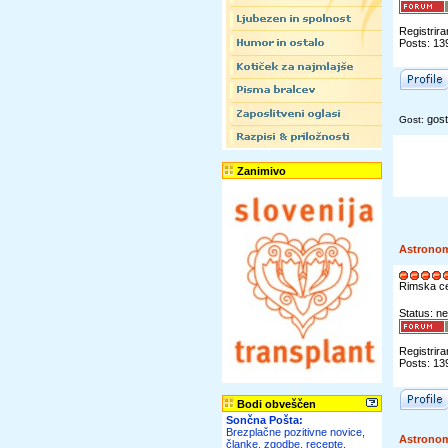
Registrira
Posts: 13
gost
Gost:
Zanimivo
Astrono
Rimska c
Status: ne
Registrira
Posts: 13
Bodi obveščen
Sončna Pošta:
Brezplačne pozitivne novice,
Astrono
članke, zgodbe, recepte,