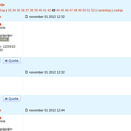
olje
šnja
|
33
34
35
36
37
38
39
40
41
42
43
44
45
46
47
48
49
50
51
52
|
naslednja
|
zadnja
m
november 01 2012 12:32
esta
prijavljen
n: 12/24/10
93
november 01 2012 12:32
m
november 01 2012 12:44
esta
prijavljen