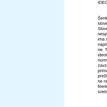
IDE
Šenk
slov
Slov
nesp
ima s
napr
ne. 
ideo
norm
zavze
prim
preži
ne r
fire
svet