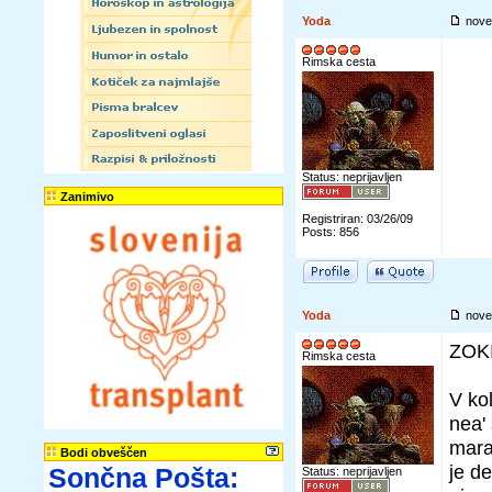
Yoda
nove
Rimska cesta
Status: neprijavljen
Zanimivo
Registriran: 03/26/09
Posts: 856
Yoda
nove
ZOK
Rimska cesta
V ko
nea'
mara
Bodi obveščen
je d
Sončna Pošta:
Status: neprijavljen