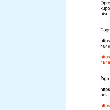
Opre
kupo
niso 
Pogr
http
484
http
484
Žiga 
https
novi
https