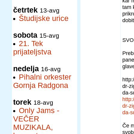
kar 
tam k
četrtek
13-avg
prik
Študijske urice
dobit
sobota
15-avg
SVO
21. Tek
prijateljstva
Prebe
pane
glav
nedelja
16-avg
Pihalni orkester
http:
Gornja Radgona
dr-z
da-so
http:
torek
18-avg
dr-z
Only Jams -
da-so
VEČER
Če m
MUZIKALA,
svob