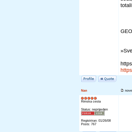
total
GEO
»Sve
http
http
Nan
nove
Rimska cesta
Status: neprijavljen
Registriran: 01/26/08
Posts: 767