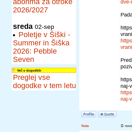
abonma za otroke
dve-n
2026/2027
Pada
sreda
02-sep
http
Poletje v Šiški -
vran
http
Summer in Šiška
vran
2026: Pebble
Seven
Pred
poziv
Več o dogodkih
Preglej vse
https
dogodke v tem letu
naj-
https
naj-
Yoda
nove