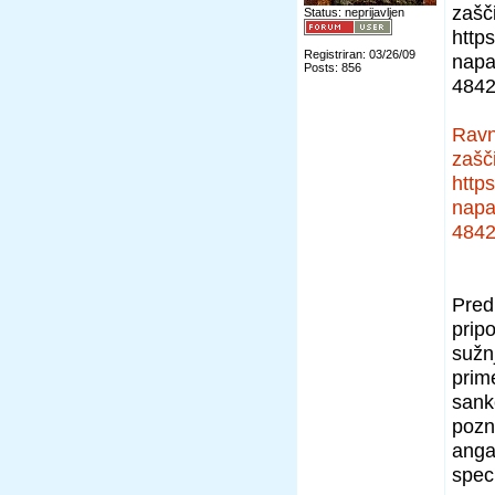
zašči
Status: neprijavljen
https
Registriran: 03/26/09
napa
Posts: 856
484
Ravn
zašči
https
napa
484
Pred
pripo
sužn
prime
sank
pozn
anga
speci