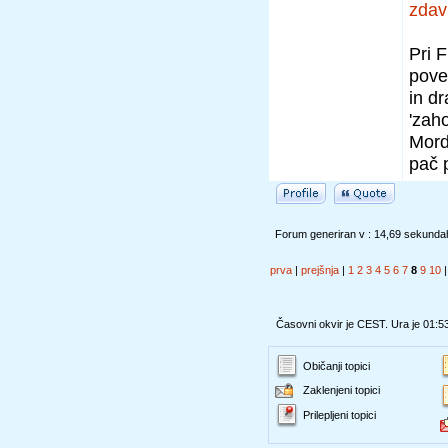
zdav
Pri F
pove
in d
'zaho
Mord
pač p
Forum generiran v : 14,69 sekunda
prva
|
prejšnja
|
1
2
3
4
5
6
7
8
9
10
Časovni okvir je CEST. Ura je 01:5
Običanji topici
Zaklenjeni topici
Prilepljeni topici