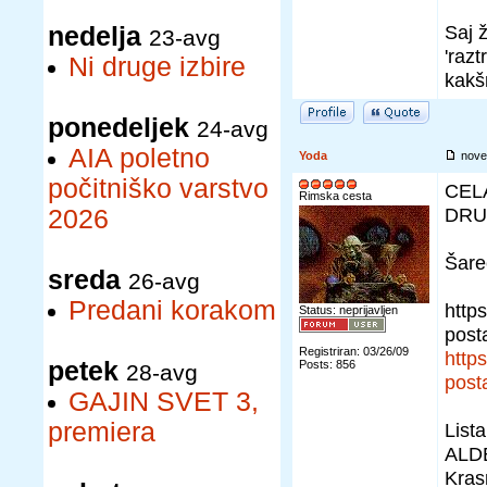
Saj 
nedelja
23-avg
'raz
Ni druge izbire
kakš
ponedeljek
24-avg
AIA poletno
Yoda
nove
počitniško varstvo
CEL
Rimska cesta
DRU
2026
Šare
sreda
26-avg
Predani korakom
http
Status: neprijavljen
post
Registriran: 03/26/09
http
petek
Posts: 856
28-avg
post
GAJIN SVET 3,
premiera
Lista
ALDE
Kras