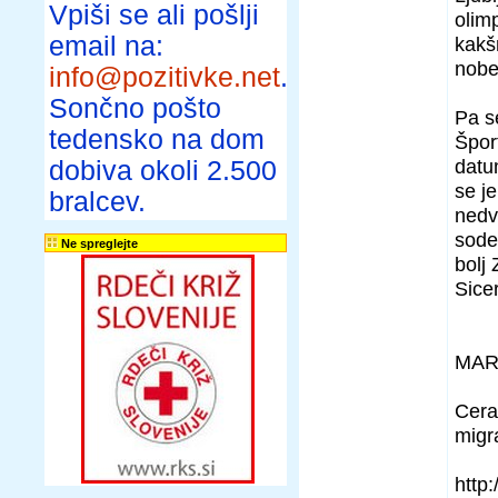
Vpiši se ali pošlji
olim
email na:
kakš
nobe
info@pozitivke.net
.
Sončno pošto
Pa s
tedensko na dom
Špor
datu
dobiva okoli 2.500
se je
bralcev.
nedv
sode
Ne spreglejte
bolj 
Sicer
MAR
Cera
migr
http