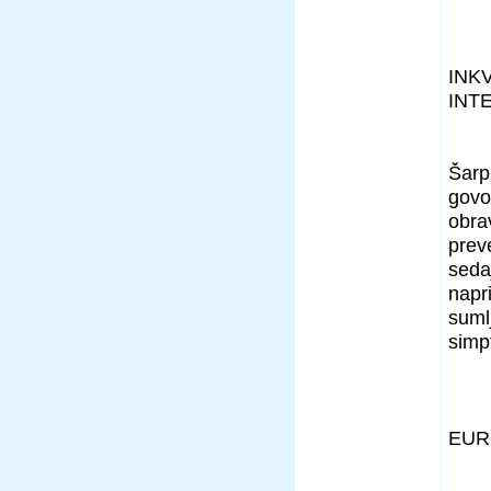
INK
INT
Šarpl
govo
obra
prev
seda
napr
sumlj
simp
EUR