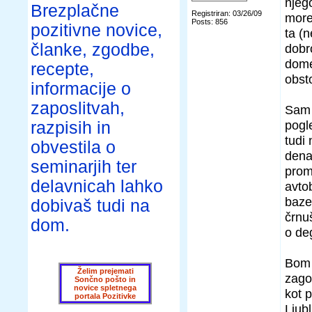
njeg
Brezplačne
Registriran: 03/26/09
more
Posts: 856
pozitivne novice,
ta (n
članke, zgodbe,
dobro
dome
recepte,
obst
informacije o
zaposlitvah,
Sam 
pogle
razpisih in
tudi
obvestila o
denar
seminarjih ter
prom
delavnicah lahko
avto
baze
dobivaš tudi na
črnu
dom.
o de
Bom p
Želim prejemati
zago
Sončno pošto in
novice spletnega
kot 
portala Pozitivke
Ljub