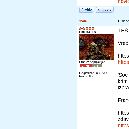
novi
Yoda
dece
TEŠ
Rimska cesta
Vred
https
https
Status: neprijavljen
Registriran: 03/26/09
'Soci
Posts: 856
krimi
izbra
Franc
https
zdav
https