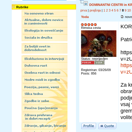
DOMINANTNI CENTRI in K
Rubrike
prva
|
prejšnja
|
1
2
3
4
5
6
7
8
9
10
Yoda
nove
KOR
Rimska cesta
Patri
http
v=zU
Status: neprijavljen
http
Registriran: 03/26/09
v=zU
Posts: 856
Za k
obra
podj
vsaj 
grem
volit