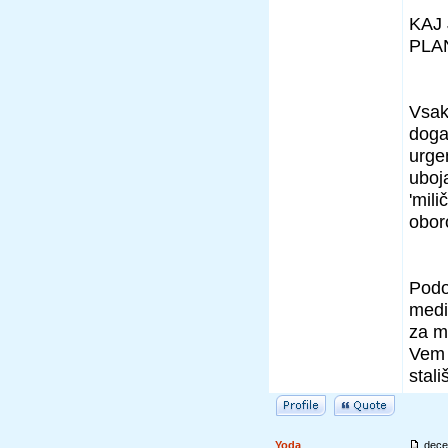
KAJ
PLA
Vsak
dogaj
urgen
uboja
'mili
oboro
Podob
medi
za m
Vem 
stali
Yoda
dece