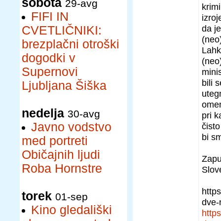
sobota
29-avg
krimi
FIFI IN
izro
da je
CVETLIČNIKI:
(neo)
brezplačni otroški
Lahk
dogodki v
(neo
Supernovi
mini
bili 
Ljubljana Šiška
uteg
omen
nedelja
30-avg
pri k
Javno vodstvo
čist
bi sm
med portreti
Običajnih ljudi
Zapu
Roba Hornstre
Slove
http
torek
01-sep
dve-n
Kino gledališki
http