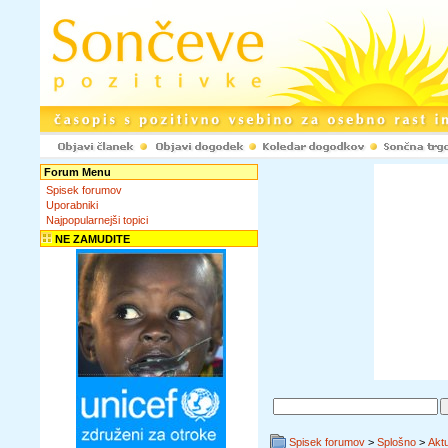
Forum Menu
Spisek forumov
Uporabniki
Najpopularnejši topici
NE ZAMUDITE
Spisek forumov
>
Splošno
>
Akt