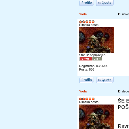
Yoda
nove
Rimska cesta
Status: neprijavljen
Registriran: 03/26/09
Posts: 856
Yoda
dece
ŠE 
Rimska cesta
POŠ
Ravn