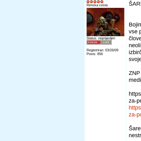
ŠAR
Rimska cesta
Boji
vse 
člove
Status: neprijavljen
neol
Registriran: 03/26/09
izbi
Posts: 856
svoj
ZNP 
medi
https
za-p
https
za-p
Šarec
nest