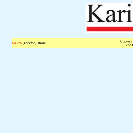
Copyrigh
Na vrh
(začetne) strani
Vsa n