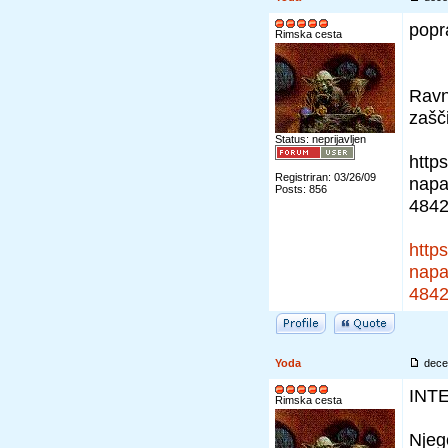
popra
Rimska cesta
Ravn
zašči
Status: neprijavljen
https
Registriran: 03/26/09
napa
Posts: 856
484
https
napa
484
Yoda
dece
INT
Rimska cesta
Njeg