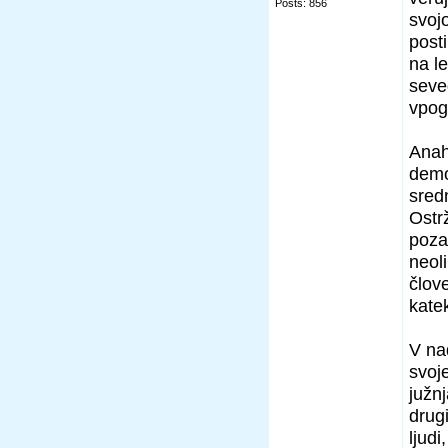
Posts: 856
svoj
post
na l
seve
vpogl
Anah
demo
sredn
Ostr
pozab
neol
člov
kate
V na
svoje
južn
drug
ljudi