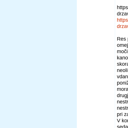
https
drza
https
drza
Res 
omej
moči
kano
skor
neoli
vdan
poniž
moral
drug
nestr
nest
pri z
V ko
seda