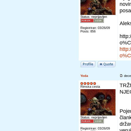
novi
posa
Status: neprijavljen
Alek
Registriran: 03/26/09
Posts: 856
http
o%C4
http
o%C4
Yoda
dece
TRŽ
Rimska cesta
NJE
Poje
član
Status: neprijavljen
drža
Registriran: 03/26/09
veru