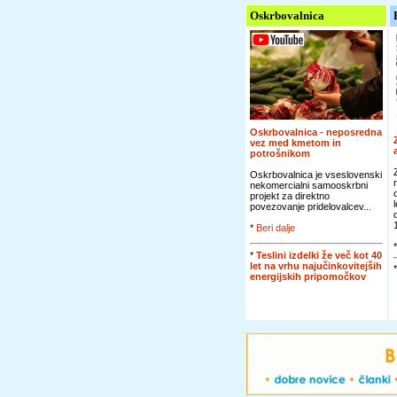
Oskrbovalnica
Oskrbovalnica - neposredna
vez med kmetom in
potrošnikom
Oskrbovalnica je vseslovenski
nekomercialni samooskrbni
projekt za direktno
povezovanje pridelovalcev...
*
Beri dalje
*
Teslini izdelki že več kot 40
let na vrhu najučinkovitejših
energijskih pripomočkov