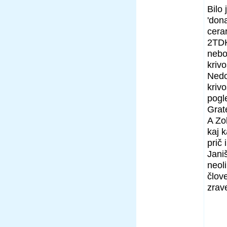
Bilo 
'dona
cerar
2TDK
nebo
kriv
Nedo
kriv
pogl
Grat
A Zo
kaj 
prič 
Janiš
neol
člov
zrav