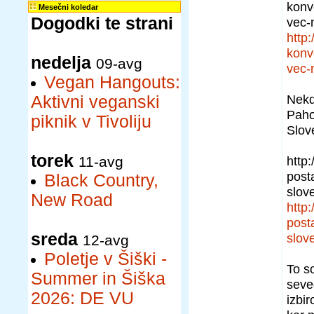
konv
Mesečni koledar
Dogodki te strani
vec-
http
konv
nedelja
09-avg
vec-
Vegan Hangouts:
Nekd
Aktivni veganski
Paho
piknik v Tivoliju
Slov
torek
11-avg
http
post
Black Country,
slov
New Road
http
post
sreda
slov
12-avg
Poletje v Šiški -
To s
Summer in Šiška
seve
2026: DE VU
izbir