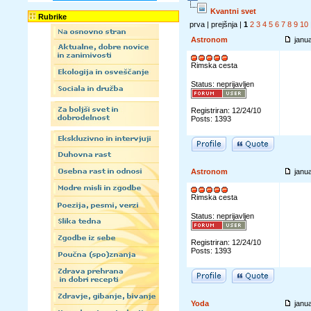
Kvantni svet
Rubrike
prva | prejšnja |
1
2
3
4
5
6
7
8
9
10
Astronom
janua
Rimska cesta
Status: neprijavljen
Registriran: 12/24/10
Posts: 1393
Astronom
janu
Rimska cesta
Status: neprijavljen
Registriran: 12/24/10
Posts: 1393
Yoda
janu