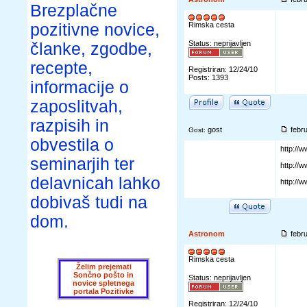
Brezplačne
pozitivne novice,
Rimska cesta
Status: neprijavljen
članke, zgodbe,
recepte,
Registriran: 12/24/10
Posts: 1393
informacije o
zaposlitvah,
razpisih in
gost
febr
Gost:
obvestila o
http:/
seminarjih ter
http://
delavnicah lahko
http://
dobivaš tudi na
dom.
Astronom
febr
Rimska cesta
Želim prejemati
Sončno pošto in
Status: neprijavljen
novice spletnega
portala Pozitivke
Registriran: 12/24/10