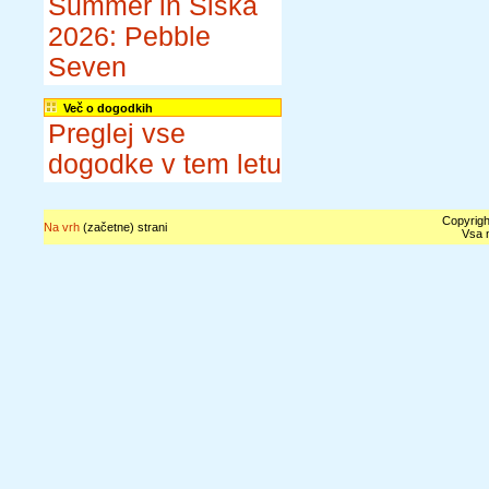
Summer in Šiška
2026: Pebble
Seven
Več o dogodkih
Preglej vse
dogodke v tem letu
Copyrigh
Na vrh
(začetne) strani
Vsa n