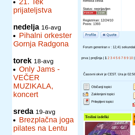
21. Tek
Rimska cesta
prijateljstva
Status: neprijavljen
Registriran: 12/24/10
Posts: 1393
nedelja
16-avg
Pihalni orkester
Gornja Radgona
Forum generiran v : 12,41 sekunda
prva | prejšnja |
1
2
3
4
5
6
7
8
9
10
torek
18-avg
Only Jams -
Časovni okvir je CEST. Ura je 02:5
VEČER
MUZIKALA,
Običanji topici
koncert
Zaklenjeni topici
Prilepljeni topici
sreda
19-avg
Teslini izdelki
Brezplačna joga
pilates na Lentu