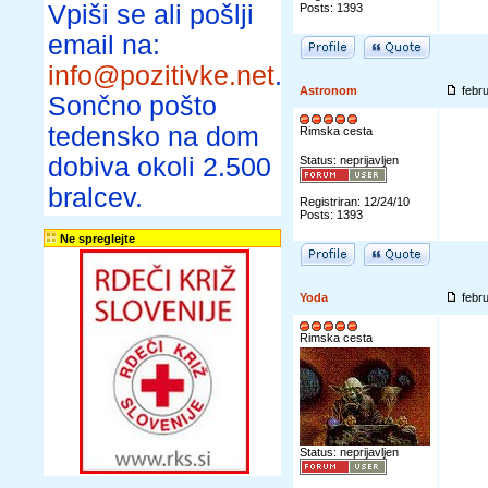
Vpiši se ali pošlji
Posts: 1393
email na:
info@pozitivke.net
.
Astronom
febr
Sončno pošto
tedensko na dom
Rimska cesta
dobiva okoli 2.500
Status: neprijavljen
bralcev.
Registriran: 12/24/10
Posts: 1393
Ne spreglejte
Yoda
febr
Rimska cesta
Status: neprijavljen