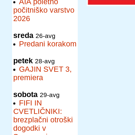
AIA poletno
počitniško varstvo
2026
sreda
26-avg
Predani korakom
petek
28-avg
GAJIN SVET 3,
premiera
sobota
29-avg
FIFI IN
CVETLIČNIKI:
brezplačni otroški
dogodki v