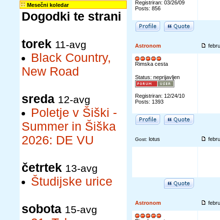
Registriran: 03/26/09
Mesečni koledar
Posts: 856
Dogodki te strani
torek
11-avg
Astronom
febr
Black Country,
Rimska cesta
New Road
Status: neprijavljen
sreda
Registriran: 12/24/10
12-avg
Posts: 1393
Poletje v Šiški -
Summer in Šiška
2026: DE VU
lotus
febr
Gost:
četrtek
13-avg
Študijske urice
Astronom
febr
sobota
15-avg