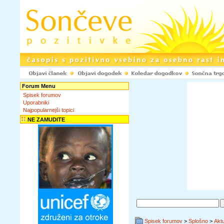
Forum Menu
Spisek forumov
Uporabniki
Najpopularnejši topici
NE ZAMUDITE
Spisek forumov
>
Splošno
>
Akt