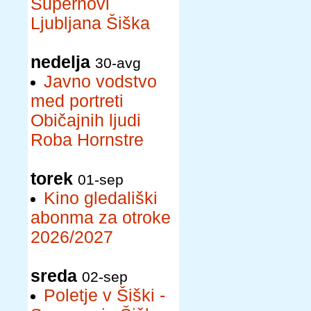
Supernovi
Ljubljana Šiška
nedelja
30-avg
Javno vodstvo
med portreti
Običajnih ljudi
Roba Hornstre
torek
01-sep
Kino gledališki
abonma za otroke
2026/2027
sreda
02-sep
Poletje v Šiški -