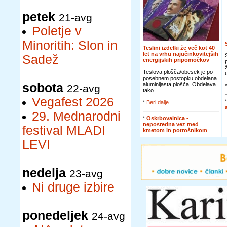
petek
21-avg
Poletje v
Minoritih: Slon in
Teslini izdelki že več kot 40
let na vrhu najučinkovitejših
Sadež
energijskih pripomočkov
Teslova plošča/obesek je po
posebnem postopku obdelana
sobota
aluminijasta plošča. Obdelava
22-avg
tako...
Vegafest 2026
*
Beri dalje
29. Mednarodni
*
Oskrbovalnica -
neposredna vez med
festival MLADI
kmetom in potrošnikom
LEVI
nedelja
23-avg
Ni druge izbire
ponedeljek
24-avg