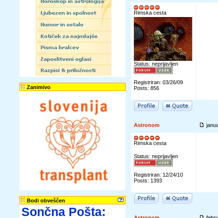
Rimska cesta
Status: neprijavljen
Registriran: 03/26/09
Zanimivo
Posts: 856
Astronom
janu
Rimska cesta
Status: neprijavljen
Registriran: 12/24/10
Posts: 1393
Bodi obveščen
Sončna Pošta:
Astronom
febr