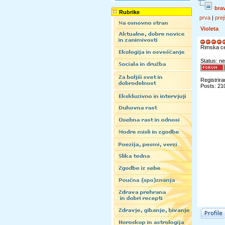
bra
Rubrike
prva
|
prej
Violeta
Rimska c
Status: ne
Registrira
Posts: 21