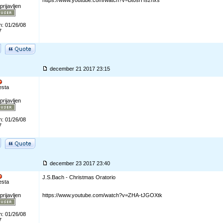
https://www.youtube.com/watch?v=Bt0srHszhxs
prijavljen
n: 01/26/08
7
december 21 2017 23:15
esta
prijavljen
n: 01/26/08
7
december 23 2017 23:40
J.S.Bach - Christmas Oratorio
esta
prijavljen
https://www.youtube.com/watch?v=ZHA-tJGOXtk
n: 01/26/08
7