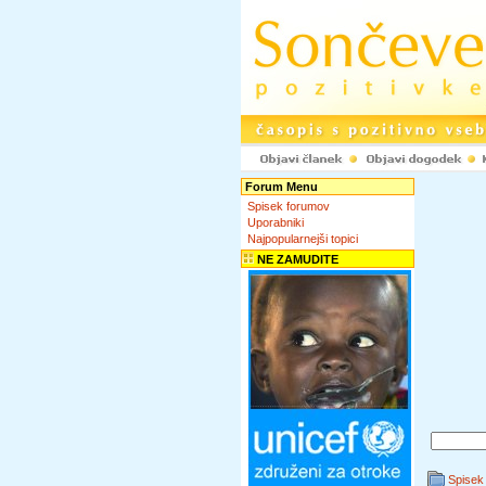
Forum Menu
Spisek forumov
Uporabniki
Najpopularnejši topici
NE ZAMUDITE
Spisek