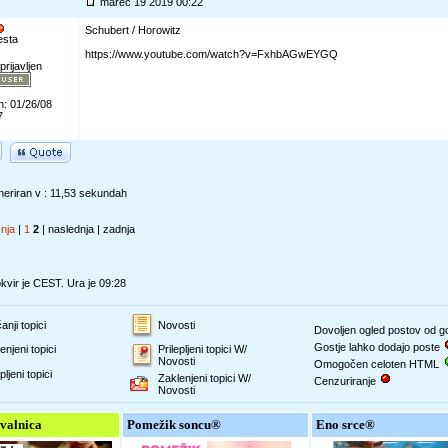
marec 19 2019 00:22
Schubert / Horowitz
esta
https://www.youtube.com/watch?v=FxhbAGwEYGQ
prijavljen
n: 01/26/08
7
eriran v : 11,53 sekundah
šnja
|
1
2
| naslednja | zadnja
vir je CEST. Ura je 09:28
anji topici
Novosti
Dovoljen ogled postov od 
Gostje lahko dodajo poste
enjeni topici
Prilepljeni topici W/
Novosti
Omogočen celoten HTML
pljeni topici
Zaklenjeni topici W/
Cenzuriranje
Novosti
valnica
Pomežik soncu®
Eno srce®