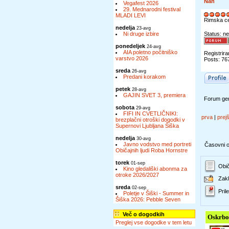
Nan
Vegafest 2026
29. Mednarodni festival
MLADI LEVI
Rimska c
nedelja
23-avg
Ni druge izbire
Status: ne
ponedeljek
24-avg
AIA poletno počitniško
Registrira
varstvo 2026
Posts: 76
sreda
26-avg
Predani korakom
petek
28-avg
GAJIN SVET 3, premiera
Forum gen
sobota
29-avg
FIFI IN CVETLIČNIKI:
prva
|
prej
brezplačni otroški dogodki v
Supernovi Ljubljana Šiška
nedelja
30-avg
Javno vodstvo med portreti
Časovni ok
Običajnih ljudi Roba Hornstre
torek
01-sep
Obič
Kino gledališki abonma za
otroke 2026/2027
Zakl
sreda
02-sep
Prile
Poletje v Šiški - Summer in
Šiška 2026: Pebble Seven
Več o dogodkih
Oskrbo
Preglej vse dogodke v tem letu