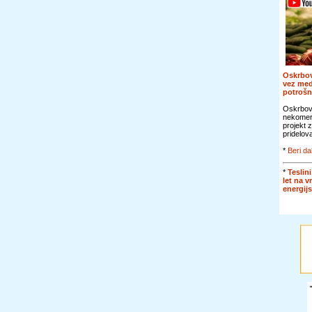
Oskrbov
vez me
potroš
Oskrbova
nekomer
projekt 
pridelova
*
Beri da
*
Teslini
let na v
energij