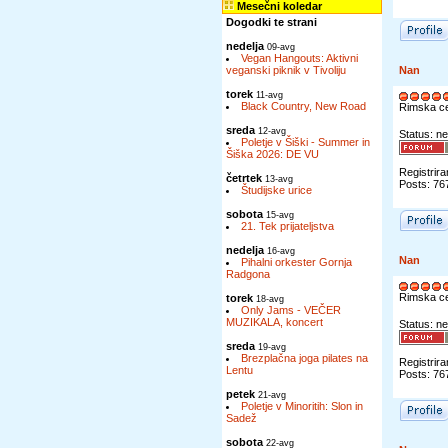
Mesečni koledar
Dogodki te strani
nedelja
09-avg
Vegan Hangouts: Aktivni
veganski piknik v Tivoliju
Nan
torek
11-avg
Black Country, New Road
Rimska c
sreda
12-avg
Status: ne
Poletje v Šiški - Summer in
Šiška 2026: DE VU
Registrira
četrtek
13-avg
Posts: 76
Študijske urice
sobota
15-avg
21. Tek prijateljstva
nedelja
16-avg
Nan
Pihalni orkester Gornja
Radgona
Rimska c
torek
18-avg
Only Jams - VEČER
MUZIKALA, koncert
Status: ne
sreda
19-avg
Brezplačna joga pilates na
Registrira
Lentu
Posts: 76
petek
21-avg
Poletje v Minoritih: Slon in
Sadež
sobota
22-avg