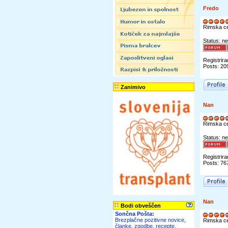
Fredo
Rimska c
Status: ne
Registrira
Posts: 20
Zanimivo
Nan
Rimska c
Status: ne
Registrira
Posts: 76
Nan
Bodi obveščen
Sončna Pošta:
Brezplačne pozitivne novice,
Rimska c
članke, zgodbe, recepte,