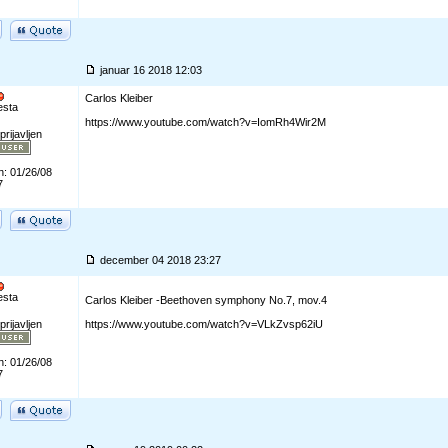
januar 16 2018 12:03
Carlos Kleiber
esta
https://www.youtube.com/watch?v=IomRh4Wir2M
prijavljen
n: 01/26/08
7
december 04 2018 23:27
esta
Carlos Kleiber -Beethoven symphony No.7, mov.4
prijavljen
https://www.youtube.com/watch?v=VLkZvsp62iU
n: 01/26/08
7