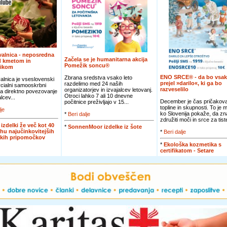
alnica - neposredna
Začela se je humanitarna akcija
d kmetom in
Pomežik soncu®
nikom
ENO SRCE® - da bo vsak
Zbrana sredstva vsako leto
lnica je vseslovenski
prejel »darilo«, ki ga bo
razdelimo med 24 naših
cialni samooskrbni
razveselilo
organizatorjev in izvajalcev letovanj.
za direktno povezovanje
Otroci lahko 7 ali 10 dnevne
lcev...
December je čas pričakova
počitnice preživljajo v 15...
topline in skupnosti. To je 
lje
ko Slovenija pokaže, da zn
*
Beri dalje
združiti moči in srce za tiste
 izdelki že več kot 40
*
SonnenMoor izdelke iz šote
rhu najučinkovitejših
*
Beri dalje
skih pripomočkov
*
Ekološka kozmetika s
certifikatom - Setare