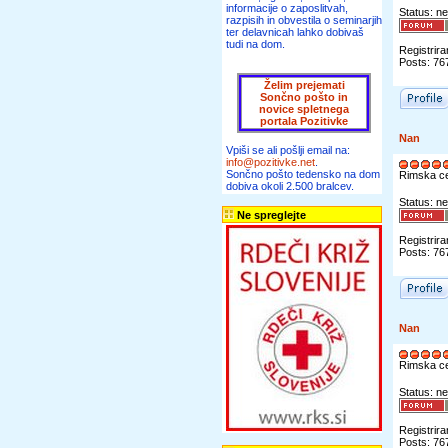
informacije o zaposlitvah,
Status: ne
razpisih in obvestila o seminarjih
ter delavnicah lahko dobivaš
tudi na dom.
Registrira
Posts: 76
Želim prejemati
Sončno pošto in
novice spletnega
portala Pozitivke
Nan
Vpiši se ali pošlji email na:
info@pozitivke.net
.
Sončno pošto tedensko na dom
Rimska c
dobiva okoli 2.500 bralcev.
Status: ne
Ne spreglejte
Registrira
Posts: 76
Nan
Rimska c
Status: ne
Registrira
Posts: 76