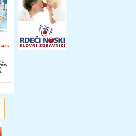
 otrok
nj,
mesec,
a
...