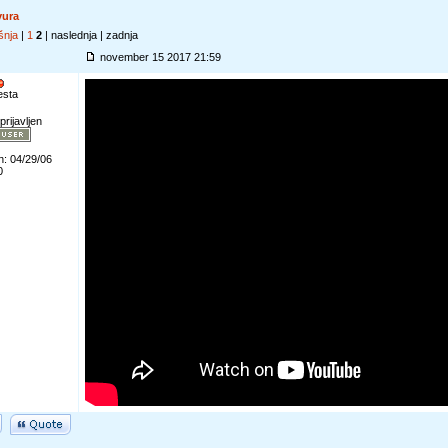
vura
šnja
|
1
2
| naslednja | zadnja
november 15 2017 21:59
esta
prijavljen
n: 04/29/06
0