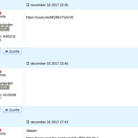
november 16 2017 22:30
esta
https://youtu.be/MQBkV7s0sV0
prijavljen
n: 04/02/11
9
december 03 2017 23:40
esta
prijavljen
n: 01/26/08
7
december 16 2017 17:43
Valaam
esta