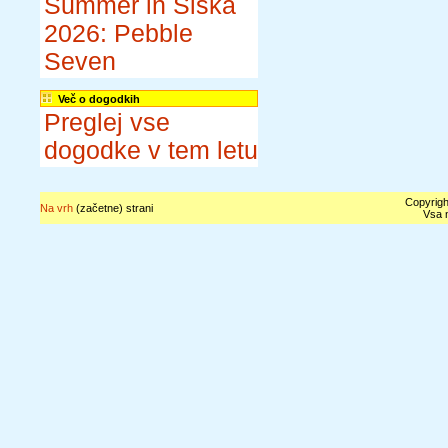
Summer in Šiška
2026: Pebble
Seven
Več o dogodkih
Preglej vse
dogodke v tem letu
Copyrigh
Na vrh
(začetne) strani
Vsa n