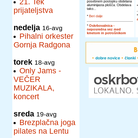
21. Tek
posebnem postopku obdelana
aluminijasta plošča. Obdelava
prijateljstva
tako...
*
Beri dalje
nedelja
*
Oskrbovalnica -
16-avg
neposredna vez med
kmetom in potrošnikom
Pihalni orkester
Gornja Radgona
torek
18-avg
Only Jams -
VEČER
MUZIKALA,
koncert
sreda
19-avg
Brezplačna joga
pilates na Lentu