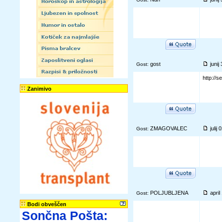
gost
junij
Gost:
http://
Zanimivo
ZMAGOVALEC
julij
Gost:
POLJUBLJENA
apri
Gost:
Bodi obveščen
Sončna Pošta: