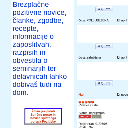
Brezplačne
pozitivne novice,
članke, zgodbe,
POLJUBLJENA
apri
Gost:
recepte,
informacije o
zaposlitvah,
razpisih in
zaljubljena
apri
Gost:
obvestila o
seminarjih ter
delavnicah lahko
dobivaš tudi na
dom.
Nan
nove
Rimska cesta
Želim prejemati
Status: neprijavljen
Sončno pošto in
novice spletnega
portala Pozitivke
Registriran: 01/26/08
Posts: 767