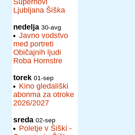
Supernovi
Ljubljana Šiška
nedelja
30-avg
Javno vodstvo
med portreti
Običajnih ljudi
Roba Hornstre
torek
01-sep
Kino gledališki
abonma za otroke
2026/2027
sreda
02-sep
Poletje v Šiški -