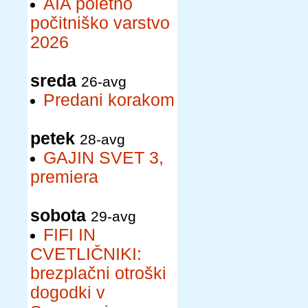
AIA poletno
počitniško varstvo
2026
sreda
26-avg
Predani korakom
petek
28-avg
GAJIN SVET 3,
premiera
sobota
29-avg
FIFI IN
CVETLIČNIKI:
brezplačni otroški
dogodki v