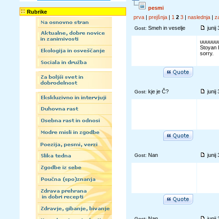
pesmi
Rubrike
prva
|
prejšnja
|
1
2
3
|
naslednja
|
z
Smeh in veselje
junij
Gost:
uuuuuu
Stoyan B
sorry.
kje je Č?
junij
Gost:
Nan
junij
Gost:
Nan
junij
Gost: