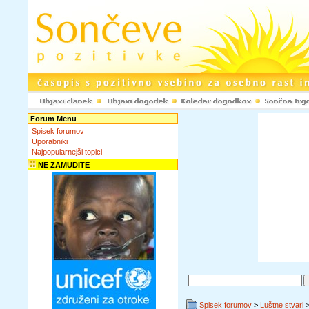
Forum Menu
Spisek forumov
Uporabniki
Najpopularnejši topici
NE ZAMUDITE
Spisek forumov
>
Luštne stvari