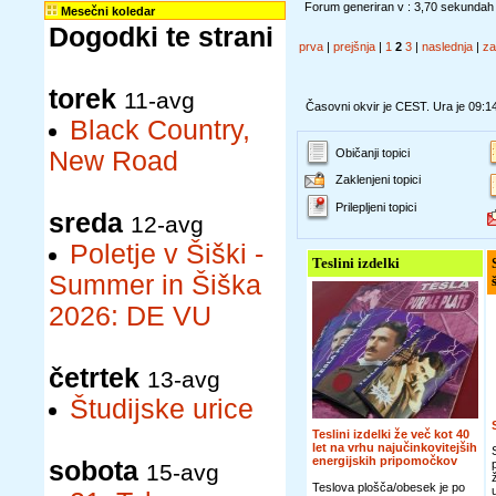
Forum generiran v : 3,70 sekundah
Mesečni koledar
Dogodki te strani
prva
|
prejšnja
|
1
2
3
|
naslednja
|
za
torek
11-avg
Časovni okvir je CEST. Ura je 09:1
Black Country,
New Road
Običanji topici
Zaklenjeni topici
Prilepljeni topici
sreda
12-avg
Poletje v Šiški -
Teslini izdelki
Summer in Šiška
2026: DE VU
četrtek
13-avg
Študijske urice
Teslini izdelki že več kot 40
let na vrhu najučinkovitejših
energijskih pripomočkov
sobota
15-avg
Teslova plošča/obesek je po