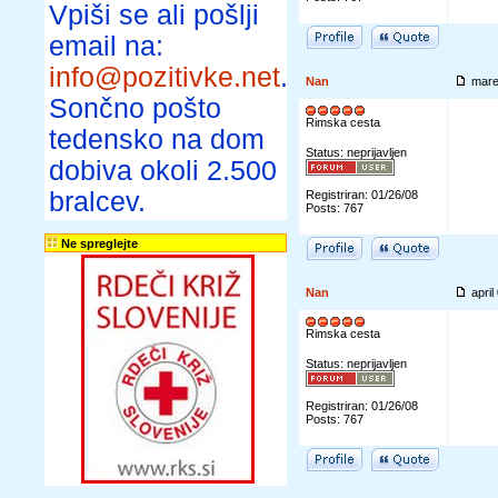
Vpiši se ali pošlji
email na:
info@pozitivke.net
.
Nan
mare
Sončno pošto
Rimska cesta
tedensko na dom
Status: neprijavljen
dobiva okoli 2.500
bralcev.
Registriran: 01/26/08
Posts: 767
Ne spreglejte
Nan
apri
Rimska cesta
Status: neprijavljen
Registriran: 01/26/08
Posts: 767