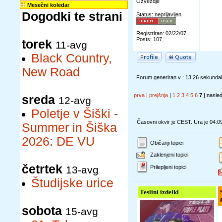
Ozvezdje
Mesečni koledar
Dogodki te strani
Status: neprijavljen
Registriran: 02/22/07
Posts: 107
torek
11-avg
Black Country,
New Road
Forum generiran v : 13,26 sekunda
prva
|
prejšnja
|
1
2
3
4
5
6
7
| nasled
sreda
12-avg
Poletje v Šiški -
Časovni okvir je CEST. Ura je 04:0
Summer in Šiška
2026: DE VU
Običanji topici
Zaklenjeni topici
četrtek
13-avg
Prilepljeni topici
Študijske urice
Teslini izdelki
sobota
15-avg