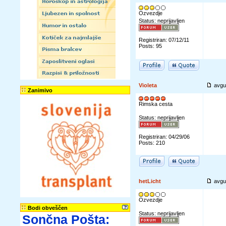
Ozvezdje
Status: neprijavljen
Registriran: 07/12/11
Posts: 95
Violeta
avgu
Zanimivo
Rimska cesta
Status: neprijavljen
Registriran: 04/29/06
Posts: 210
hetLicht
avgu
Ozvezdje
Bodi obveščen
Status: neprijavljen
Sončna Pošta: