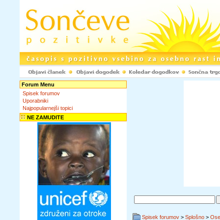
Forum Menu
Spisek forumov
Uporabniki
Najpopularnejši topici
NE ZAMUDITE
Spisek forumov
>
Splošno
>
Ose