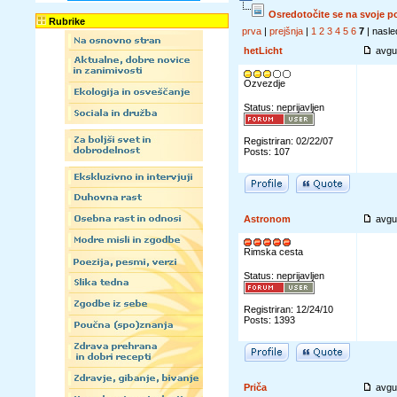
Osredotočite se na svoje p
Rubrike
prva
|
prejšnja
|
1
2
3
4
5
6
7
| nasle
hetLicht
avgu
Ozvezdje
Status: neprijavljen
Registriran: 02/22/07
Posts: 107
Astronom
avgu
Rimska cesta
Status: neprijavljen
Registriran: 12/24/10
Posts: 1393
Priča
avgu