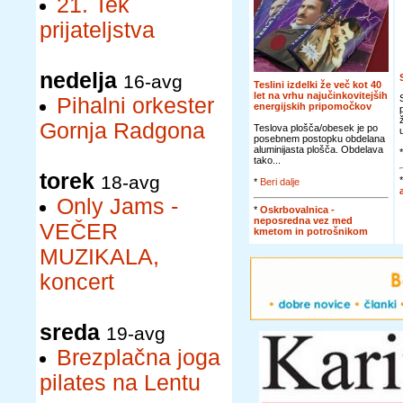
21. Tek
prijateljstva
nedelja
16-avg
Teslini izdelki že več kot 40
let na vrhu najučinkovitejših
Pihalni orkester
energijskih pripomočkov
Gornja Radgona
Teslova plošča/obesek je po
posebnem postopku obdelana
aluminijasta plošča. Obdelava
tako...
torek
18-avg
*
Beri dalje
Only Jams -
*
Oskrbovalnica -
neposredna vez med
VEČER
kmetom in potrošnikom
MUZIKALA,
koncert
sreda
19-avg
Brezplačna joga
pilates na Lentu