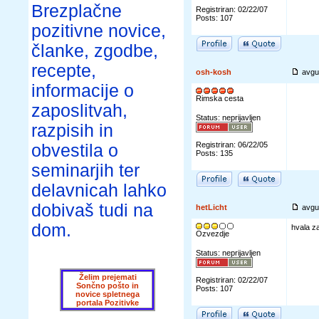
Brezplačne
Registriran: 02/22/07
Posts: 107
pozitivne novice,
članke, zgodbe,
recepte,
osh-kosh
avgu
informacije o
Rimska cesta
zaposlitvah,
Status: neprijavljen
razpisih in
Registriran: 06/22/05
obvestila o
Posts: 135
seminarjih ter
delavnicah lahko
dobivaš tudi na
hetLicht
avgu
dom.
hvala z
Ozvezdje
Status: neprijavljen
Želim prejemati
Registriran: 02/22/07
Sončno pošto in
Posts: 107
novice spletnega
portala Pozitivke