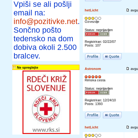
Vpiši se ali pošlji
hetLicht
avgu
email na:
info@pozitivke.net
.
Ozvezdje
Sončno pošto
Status: neprijavljen
tedensko na dom
Registriran: 02/22/07
dobiva okoli 2.500
Posts: 107
bralcev.
Ne spreglejte
Astronom
avgu
Rimska cesta
Status: neprijavljen
Registriran: 12/24/10
Posts: 1393
hetLicht
avgu