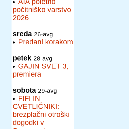
AIA poletno
počitniško varstvo
2026
sreda
26-avg
Predani korakom
petek
28-avg
GAJIN SVET 3,
premiera
sobota
29-avg
FIFI IN
CVETLIČNIKI:
brezplačni otroški
dogodki v