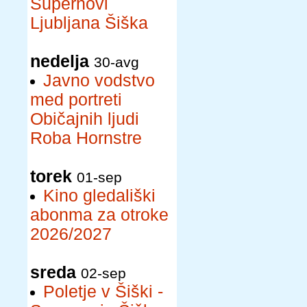
Supernovi
Ljubljana Šiška
nedelja
30-avg
Javno vodstvo
med portreti
Običajnih ljudi
Roba Hornstre
torek
01-sep
Kino gledališki
abonma za otroke
2026/2027
sreda
02-sep
Poletje v Šiški -