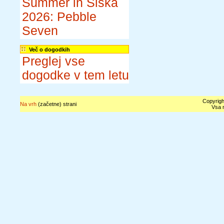
Summer in Šiška
2026: Pebble
Seven
Več o dogodkih
Preglej vse
dogodke v tem letu
Copyrigh
Na vrh
(začetne) strani
Vsa n