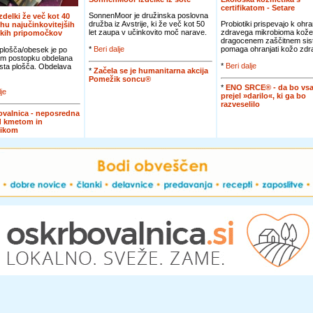
certifikatom - Setare
SonnenMoor je družinska poslovna
izdelki že več kot 40
družba iz Avstrije, ki že več kot 50
Probiotiki prispevajo k ohra
rhu najučinkovitejših
let zaupa v učinkovito moč narave.
zdravega mikrobioma kože
skih pripomočkov
dragocenem zaščitnem sis
*
Beri dalje
pomaga ohranjati kožo zdra
plošča/obesek je po
m postopku obdelana
*
Beri dalje
asta plošča. Obdelava
*
Začela se je humanitarna akcija
Pomežik soncu®
*
ENO SRCE® - da bo vsa
lje
prejel »darilo«, ki ga bo
razveselilo
valnica - neposredna
d kmetom in
nikom