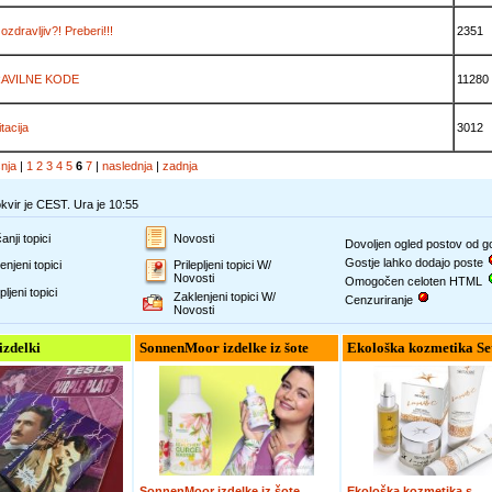
ozdravljiv?! Preberi!!!
2351
AVILNE KODE
11280
tacija
3012
šnja
|
1
2
3
4
5
6
7
|
naslednja
|
zadnja
vir je CEST. Ura je 10:55
anji topici
Novosti
Dovoljen ogled postov od 
Gostje lahko dodajo poste
enjeni topici
Prilepljeni topici W/
Novosti
Omogočen celoten HTML
pljeni topici
Zaklenjeni topici W/
Cenzuriranje
Novosti
 izdelki
SonnenMoor izdelke iz šote
Ekološka kozmetika Se
SonnenMoor izdelke iz šote
Ekološka kozmetika s