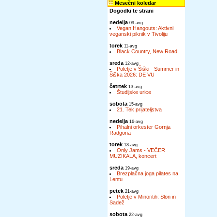
Mesečni koledar
Dogodki te strani
nedelja
09-avg
Vegan Hangouts: Aktivni
veganski piknik v Tivoliju
torek
11-avg
Black Country, New Road
sreda
12-avg
Poletje v Šiški - Summer in
Šiška 2026: DE VU
četrtek
13-avg
Študijske urice
sobota
15-avg
21. Tek prijateljstva
nedelja
16-avg
Pihalni orkester Gornja
Radgona
torek
18-avg
Only Jams - VEČER
MUZIKALA, koncert
sreda
19-avg
Brezplačna joga pilates na
Lentu
petek
21-avg
Poletje v Minoritih: Slon in
Sadež
sobota
22-avg