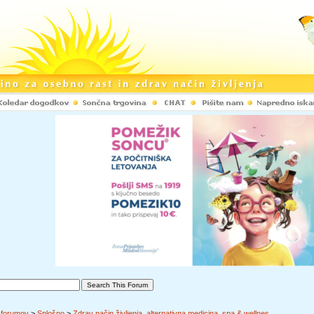
 forumov
>
Splošno
>
Zdrav način življenja, alternativna medicina, spa & wellnes