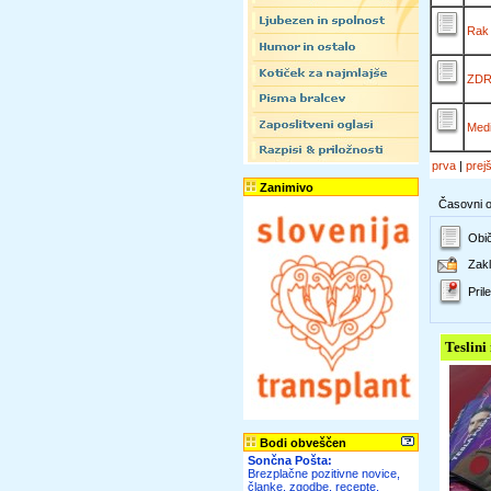
Rak 
ZDR
Medi
prva
|
prej
Zanimivo
Časovni ok
Obič
Zakl
Prile
Teslini
Bodi obveščen
Sončna Pošta:
Brezplačne pozitivne novice,
članke, zgodbe, recepte,