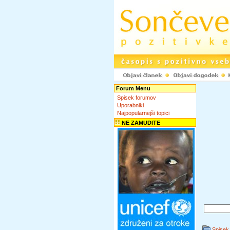
Forum Menu
Spisek forumov
Uporabniki
Najpopularnejši topici
NE ZAMUDITE
Spisek