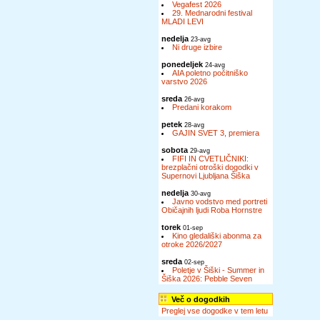
Vegafest 2026
29. Mednarodni festival
MLADI LEVI
nedelja
23-avg
Ni druge izbire
ponedeljek
24-avg
AIA poletno počitniško
varstvo 2026
sreda
26-avg
Predani korakom
petek
28-avg
GAJIN SVET 3, premiera
sobota
29-avg
FIFI IN CVETLIČNIKI:
brezplačni otroški dogodki v
Supernovi Ljubljana Šiška
nedelja
30-avg
Javno vodstvo med portreti
Običajnih ljudi Roba Hornstre
torek
01-sep
Kino gledališki abonma za
otroke 2026/2027
sreda
02-sep
Poletje v Šiški - Summer in
Šiška 2026: Pebble Seven
Več o dogodkih
Preglej vse dogodke v tem letu