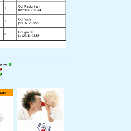
Od: Resigniran
7
mar/16/12 11:44
Od: Yoda
7
jan/11/12 08:22
Od: gost k
8
jan/23/11 03:55
gostov
tare