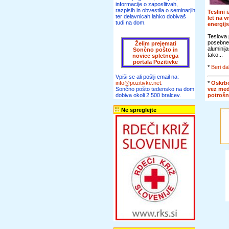
informacije o zaposlitvah,
razpisih in obvestila o seminarjih
Teslini 
ter delavnicah lahko dobivaš
let na v
tudi na dom.
energij
Teslova 
posebne
Želim prejemati
aluminij
Sončno pošto in
tako...
novice spletnega
portala Pozitivke
*
Beri da
Vpiši se ali pošlji email na:
*
Oskrbo
info@pozitivke.net
.
vez me
Sončno pošto tedensko na dom
potroš
dobiva okoli 2.500 bralcev.
Ne spreglejte