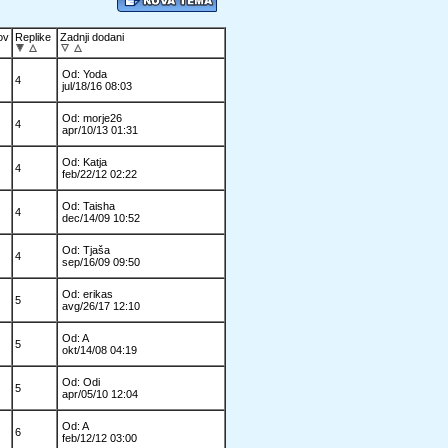
ov
Replike
Zadnji dodani
Od: Yoda
4
jul/18/16 08:03
Od: morje26
4
apr/10/13 01:31
Od: Katja
4
feb/22/12 02:22
Od: Taisha
4
dec/14/09 10:52
Od: Tjaša
4
sep/16/09 09:50
Od: erikas
5
avg/26/17 12:10
Od: A
5
okt/14/08 04:19
Od: Odi
5
apr/05/10 12:04
Od: A
6
feb/12/12 03:00