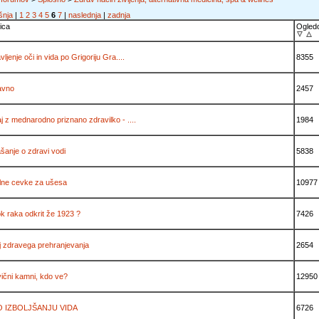
šnja
|
1
2
3
4
5
6
7
|
naslednja
|
zadnja
ica
Ogled
vljenje oči in vida po Grigoriju Gra....
8355
avno
2457
j z mednarodno priznano zdravilko - ....
1984
šanje o zdravi vodi
5838
ilne cevke za ušesa
10977
k raka odkrit že 1923 ?
7426
j zdravega prehranjevanja
2654
ični kamni, kdo ve?
12950
O IZBOLJŠANJU VIDA
6726