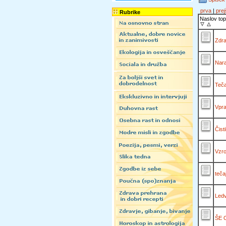
prva
|
prej
Rubrike
Naslov top
Zdra
Nar
Teča
Vpra
Čist
Vzro
teča
Ledv
ŠE 