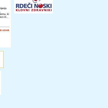
njanju
,
temu, ki
vo in...
k otrok