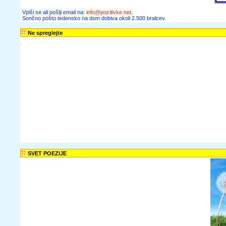
članke, zgodbe,
recepte,
informacije o
zaposlitvah,
razpisih in
obvestila o
seminarjih ter
delavnicah lahko
dobivaš tudi na
dom.
Želim prejemati
Sončno pošto in
novice spletnega
portala Pozitivke
Vpiši se ali pošlji
email na: