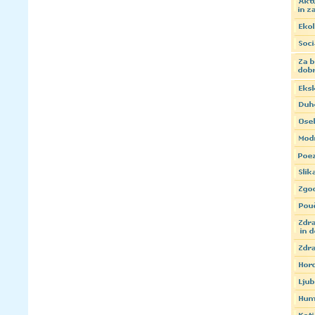
Zamenjaj črke