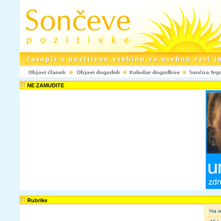
Registracija www.pozitivke.net!
NE ZAMUDITE
Ustvarjenje upora
spletni strani www.
komentarje ter odd
objavljaš le anoni
spletni strani ne b
Uporabniško ime:
Elektronski naslov:
Potrdi e-naslov:
Tvoje geslo bo p
Rubrike