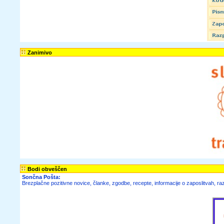
Zanimivo
Bodi obveščen
Sončna Pošta:
Brezplačne
pozitivne novice,