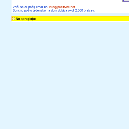
Vpiši se ali pošlji email na:
info@pozitivke.net
.
Sončno pošto tedensko na dom dobiva okoli 2.500 bralcev.
Ne spreglejte