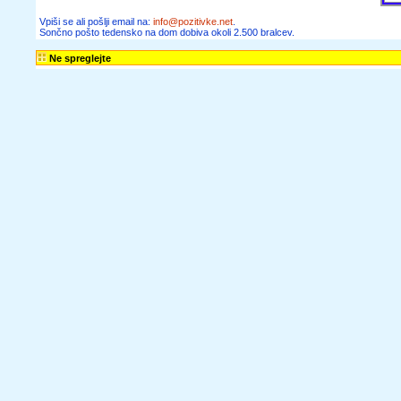
članke, zgodbe,
recepte,
informacije o
zaposlitvah,
razpisih in
obvestila o
seminarjih ter
delavnicah lahko
dobivaš tudi na
dom.
Želim prejemati
Sončno pošto in
novice spletnega
portala Pozitivke
Vpiši se ali pošlji
email na: