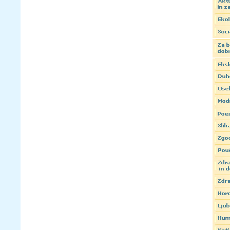
Zamenjaj črke