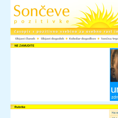
Registracija www.pozitivke.net!
NE ZAMUDITE
Ustvarjenje upora
spletni strani www.
komentarje ter odd
objavljaš le anoni
spletni strani ne b
Uporabniško ime:
Elektronski naslov:
Potrdi e-naslov:
Tvoje geslo bo p
Rubrike