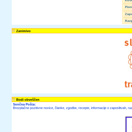
Zanimivo
Bodi obveščen
Sončna Pošta:
Brezplačne
pozitivne novice,