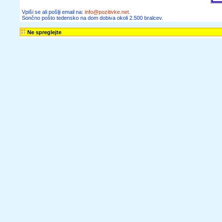
Vpiši se ali pošlji email na:
info@pozitivke.net
.
Sončno pošto tedensko na dom dobiva okoli 2.500 bralcev.
Ne spreglejte
SVET POEZIJE