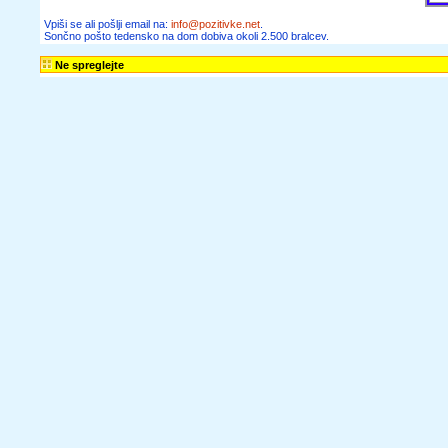
Vpiši se ali pošlji email na:
info@pozitivke.net
.
Sončno pošto tedensko na dom dobiva okoli 2.500 bralcev.
Ne spreglejte