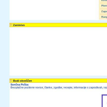
Zanimivo
Bodi obveščen
Sončna Pošta:
Brezplačne
pozitivne novice,