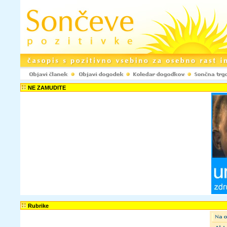
Registracija www.pozitivke.net!
NE ZAMUDITE
Ustvarjenje upora
spletni strani www.
komentarje ter odd
objavljaš le anoni
spletni strani ne b
Uporabniško ime:
Elektronski naslov:
Potrdi e-naslov:
Tvoje geslo bo p
Rubrike