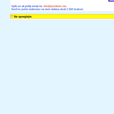
članke, zgodbe,
recepte,
informacije o
zaposlitvah,
razpisih in
obvestila o
seminarjih ter
delavnicah lahko
dobivaš tudi na
dom.
Želim prejemati
Sončno pošto in
novice spletnega
portala Pozitivke
Vpiši se ali pošlji
email na: