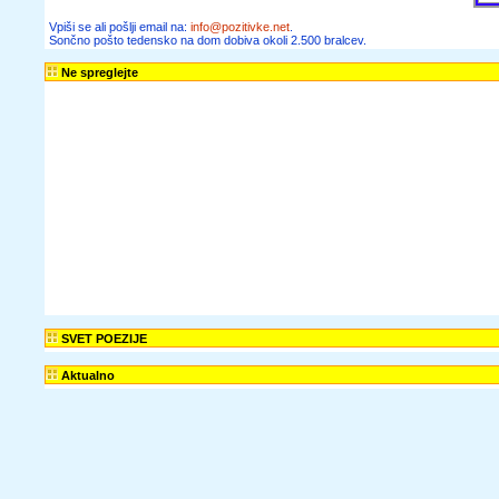
Vpiši se ali pošlji email na:
info@pozitivke.net
.
Sončno pošto tedensko na dom dobiva okoli 2.500 bralcev.
Ne spreglejte
SVET POEZIJE