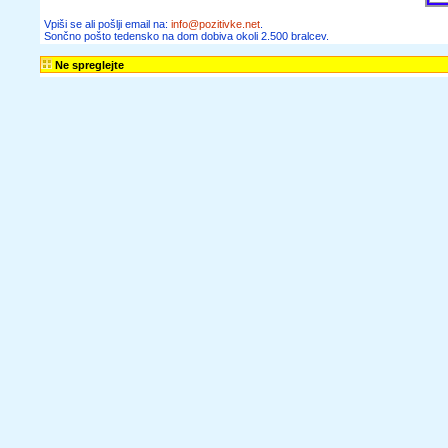
Vpiši se ali pošlji email na:
info@pozitivke.net
.
Sončno pošto tedensko na dom dobiva okoli 2.500 bralcev.
Ne spreglejte