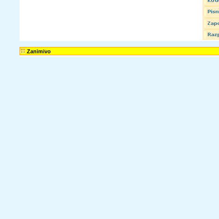
Zanimivo
Bodi obveščen
Sončna Pošta:
Brezplačne pozitivne novice, članke, zgodbe, recepte, informacije o zaposlitvah, raz