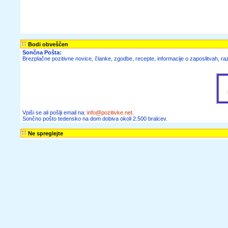
Bodi obveščen
Sončna Pošta:
Brezplačne pozitivne novice, članke, zgodbe, recepte, informacije o zaposlitvah, raz
Vpiši se ali pošlji email na:
info@pozitivke.net
.
Sončno pošto tedensko na dom dobiva okoli 2.500 bralcev.
Ne spreglejte