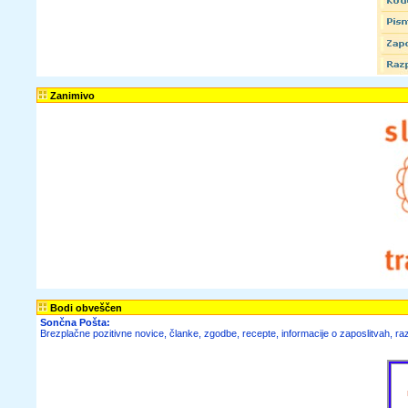
Zanimivo
Bodi obveščen
Sončna Pošta:
Brezplačne
pozitivne novice,