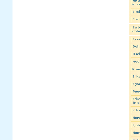
Zamenjaj črke