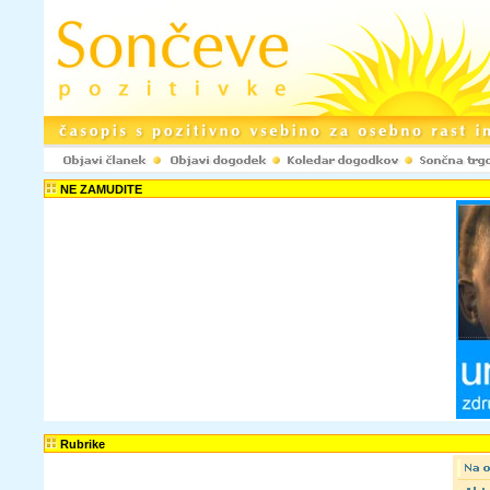
Registracija www.pozitivke.net!
NE ZAMUDITE
Ustvarjenje upora
spletni strani www.
komentarje ter odd
objavljaš le anoni
spletni strani ne b
Uporabniško ime:
Elektronski naslov:
Potrdi e-naslov:
Tvoje geslo bo p
Rubrike