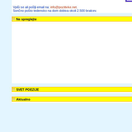
članke, zgodbe,
recepte,
informacije o
zaposlitvah,
razpisih in
obvestila o
seminarjih ter
delavnicah lahko
dobivaš tudi na
dom.
Želim prejemati
Sončno pošto in
novice spletnega
portala Pozitivke
Vpiši se ali pošlji
email na: