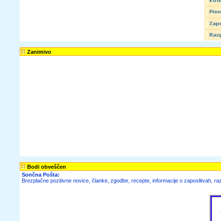
Zanimivo
Bodi obveščen
Sončna Pošta:
Brezplačne
pozitivne novice,