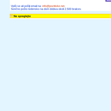
članke, zgodbe,
recepte,
informacije o
zaposlitvah,
razpisih in
obvestila o
seminarjih ter
delavnicah lahko
dobivaš tudi na
dom.
Želim prejemati
Sončno pošto in
novice spletnega
portala Pozitivke
Vpiši se ali pošlji
email na: