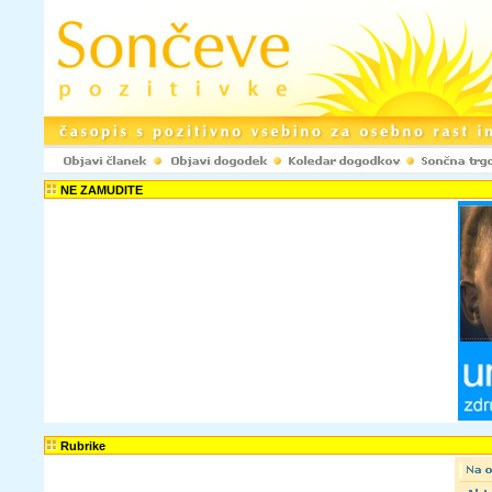
Registracija www.pozitivke.net!
NE ZAMUDITE
Ustvarjenje upora
spletni strani www.
komentarje ter odd
objavljaš le anoni
spletni strani ne b
Uporabniško ime:
Elektronski naslov:
Potrdi e-naslov:
Tvoje geslo bo p
Rubrike