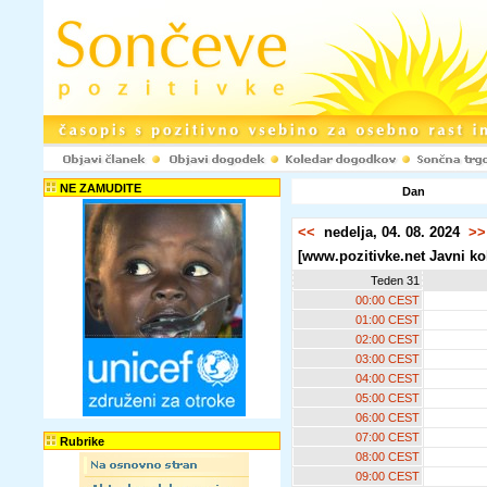
NE ZAMUDITE
Dan
<<
nedelja, 04. 08. 2024
>>
[www.pozitivke.net Javni ko
Teden 31
00:00 CEST
01:00 CEST
02:00 CEST
03:00 CEST
04:00 CEST
05:00 CEST
06:00 CEST
07:00 CEST
Rubrike
08:00 CEST
09:00 CEST