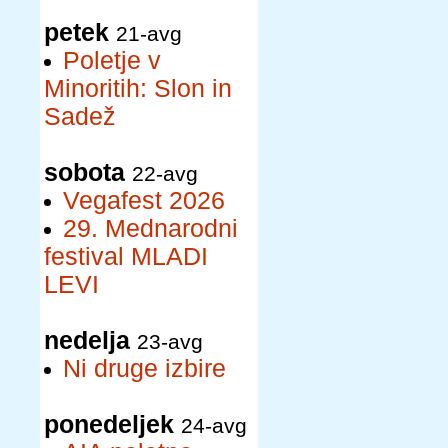
petek
21-avg
Poletje v
Minoritih: Slon in
Sadež
sobota
22-avg
Vegafest 2026
29. Mednarodni
festival MLADI
LEVI
nedelja
23-avg
Ni druge izbire
ponedeljek
24-avg