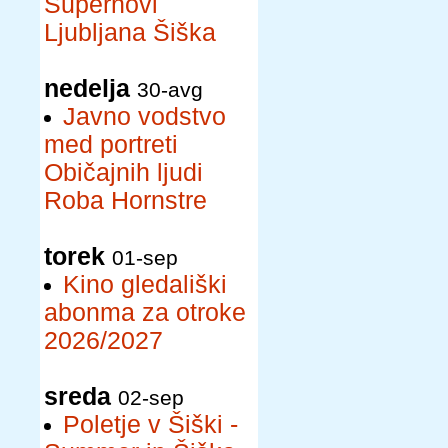
Supernovi
Ljubljana Šiška
nedelja
30-avg
Javno vodstvo
med portreti
Običajnih ljudi
Roba Hornstre
torek
01-sep
Kino gledališki
abonma za otroke
2026/2027
sreda
02-sep
Poletje v Šiški -