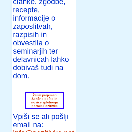
članke, zgodbe,
recepte,
informacije o
zaposlitvah,
razpisih in
obvestila o
seminarjih ter
delavnicah lahko
dobivaš tudi na
dom.
Želim prejemati
Sončno pošto in
novice spletnega
portala Pozitivke
Vpiši se ali pošlji
email na: