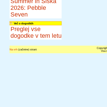
Summer in Šiška
2026: Pebble
Seven
Več o dogodkih
Preglej vse
dogodke v tem letu
Copyrigh
Na vrh
(začetne) strani
Vsa n