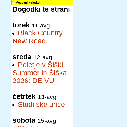
Mesečni koledar
Dogodki te strani
torek
11-avg
Black Country,
New Road
sreda
12-avg
Poletje v Šiški -
Summer in Šiška
2026: DE VU
četrtek
13-avg
Študijske urice
sobota
15-avg