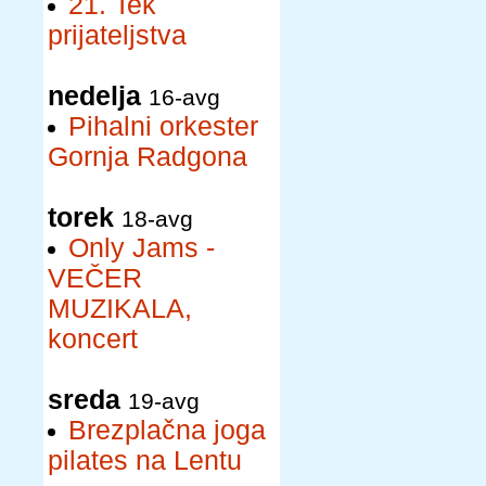
21. Tek
prijateljstva
nedelja
16-avg
Pihalni orkester
Gornja Radgona
torek
18-avg
Only Jams -
VEČER
MUZIKALA,
koncert
sreda
19-avg
Brezplačna joga
pilates na Lentu