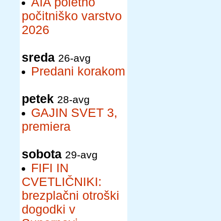
AIA poletno
počitniško varstvo
2026
sreda
26-avg
Predani korakom
petek
28-avg
GAJIN SVET 3,
premiera
sobota
29-avg
FIFI IN
CVETLIČNIKI:
brezplačni otroški
dogodki v