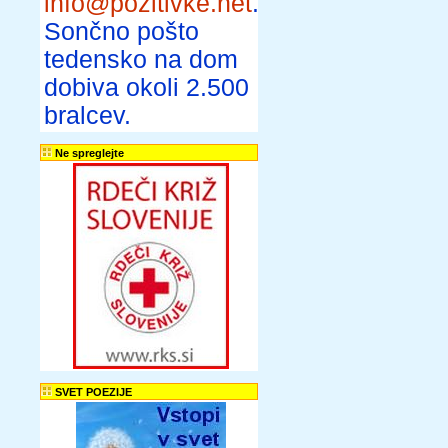
info@pozitivke.net
.
Sončno pošto
tedensko na dom
dobiva okoli 2.500
bralcev.
Ne spreglejte
SVET POEZIJE