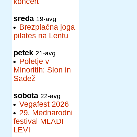
koncert
sreda
19-avg
Brezplačna joga
pilates na Lentu
petek
21-avg
Poletje v
Minoritih: Slon in
Sadež
sobota
22-avg
Vegafest 2026
29. Mednarodni
festival MLADI
LEVI