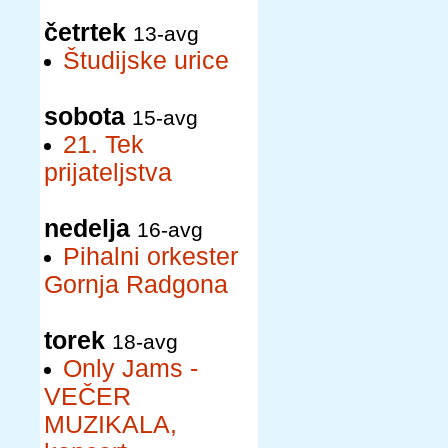
četrtek
13-avg
Študijske urice
sobota
15-avg
21. Tek
prijateljstva
nedelja
16-avg
Pihalni orkester
Gornja Radgona
torek
18-avg
Only Jams -
VEČER
MUZIKALA,