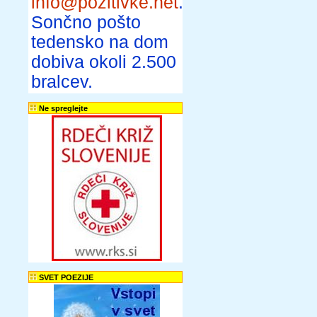
info@pozitivke.net
.
Sončno pošto
tedensko na dom
dobiva okoli 2.500
bralcev.
Ne spreglejte
SVET POEZIJE