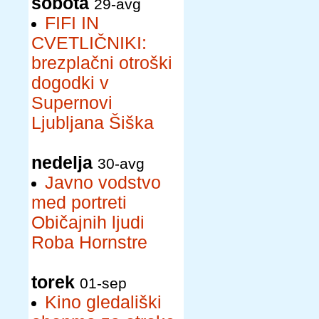
sobota
29-avg
FIFI IN
CVETLIČNIKI:
brezplačni otroški
dogodki v
Supernovi
Ljubljana Šiška
nedelja
30-avg
Javno vodstvo
med portreti
Običajnih ljudi
Roba Hornstre
torek
01-sep
Kino gledališki