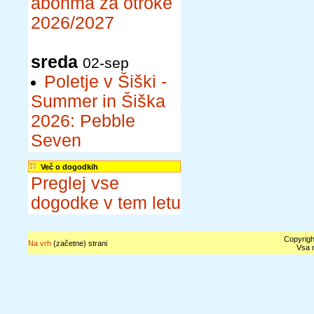
abonma za otroke
2026/2027
sreda
02-sep
Poletje v Šiški -
Summer in Šiška
2026: Pebble
Seven
Več o dogodkih
Preglej vse
dogodke v tem letu
Copyrigh
Na vrh
(začetne) strani
Vsa n