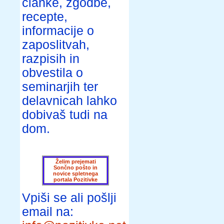
članke, zgodbe,
recepte,
informacije o
zaposlitvah,
razpisih in
obvestila o
seminarjih ter
delavnicah lahko
dobivaš tudi na
dom.
Želim prejemati
Sončno pošto in
novice spletnega
portala Pozitivke
Vpiši se ali pošlji
email na: